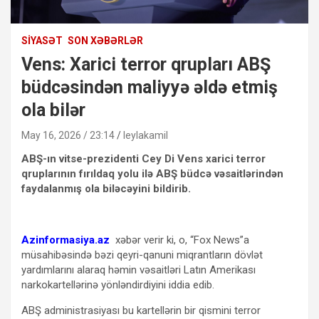
SIYASƏT
SON XƏBƏRLƏR
Vens: Xarici terror qrupları ABŞ
büdcəsindən maliyyə əldə etmiş
ola bilər
May 16, 2026 / 23:14
leylakamil
ABŞ-ın vitse-prezidenti Cey Di Vens xarici terror
qruplarının fırıldaq yolu ilə ABŞ büdcə vəsaitlərindən
faydalanmış ola biləcəyini bildirib.
Azinformasiya.az
xəbər verir ki, o, “Fox News”a
müsahibəsində bəzi qeyri-qanuni miqrantların dövlət
yardımlarını alaraq həmin vəsaitləri Latın Amerikası
narkokartellərinə yönləndirdiyini iddia edib.
ABŞ administrasiyası bu kartellərin bir qismini terror