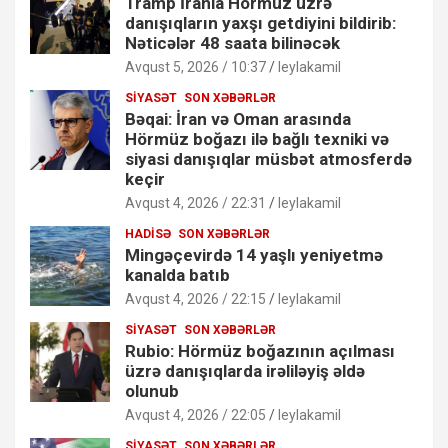
Tramp İranla Hörmüz üzrə
danışıqların yaxşı getdiyini bildirib:
Nəticələr 48 saata bilinəcək
Avqust 5, 2026 / 10:37
leylakamil
SIYASƏT
SON XƏBƏRLƏR
Bəqai: İran və Oman arasında
Hörmüz boğazı ilə bağlı texniki və
siyasi danışıqlar müsbət atmosferdə
keçir
Avqust 4, 2026 / 22:31
leylakamil
HADISƏ
SON XƏBƏRLƏR
Mingəçevirdə 14 yaşlı yeniyetmə
kanalda batıb
Avqust 4, 2026 / 22:15
leylakamil
SIYASƏT
SON XƏBƏRLƏR
Rubio: Hörmüz boğazının açılması
üzrə danışıqlarda irəliləyiş əldə
olunub
Avqust 4, 2026 / 22:05
leylakamil
SIYASƏT
SON XƏBƏRLƏR