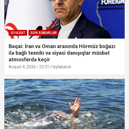
SIYASƏT
SON XƏBƏRLƏR
Bəqai: İran və Oman arasında Hörmüz boğazı
ilə bağlı texniki və siyasi danışıqlar müsbət
atmosferdə keçir
Avqust 4, 2026 / 22:31
leylakamil