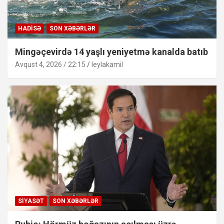
HADISƏ
SON XƏBƏRLƏR
Mingəçevirdə 14 yaşlı yeniyetmə kanalda batıb
Avqust 4, 2026 / 22:15
leylakamil
SIYASƏT
SON XƏBƏRLƏR