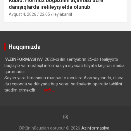
Rubio: Hörmüz boğazının açılması üzrə
danışıqlarda irəliləyiş əldə olunub
Avqust 4, 2026 / 22:05
leylakamil
Haqqımızda
“AZINFORMASIYA”
2020-cı ilin sentyabrın 25-də fəaliyyətə
başlayıb və müstəqil informasiya siyasəti həyata keçirən media
qurumudur.
Saytın yaradılmasında məqsəd oxuculara Azərbaycanda, eləcə
də regionda və dünyada baş verən hadisələrin operativ təhlilini
təqdim etməkdir
ardı …
Bütün hüquqları qorunur © 2026
Azinformasiya