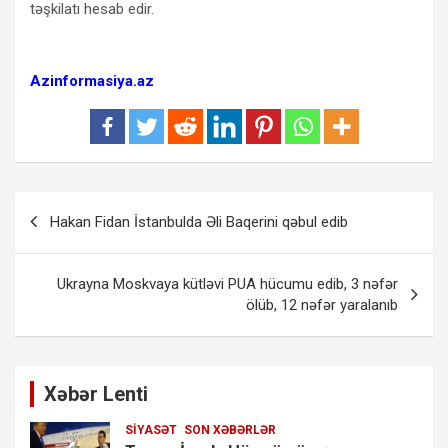
təşkilatı hesab edir.
Azinformasiya.az
Yazı
Hakan Fidan İstanbulda Əli Baqerini qəbul edib
naviqasiyası
Ukrayna Moskvaya kütləvi PUA hücumu edib, 3 nəfər
ölüb, 12 nəfər yaralanıb
Xəbər Lenti
SIYASƏT
SON XƏBƏRLƏR