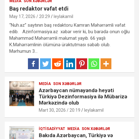
MEDIA
SON XƏBƏRLƏR
Baş redaktor vəfat etdi
May 17, 2026 / 20:29
leylakamil
“Nuh.az” saytının baş redaktoru Kamran Məhərrəmli vəfat
edib. Azinformasiya.az xəbər verir ki, bu barədə onun oğlu
Məhəmməd Məhərrəmli məlumat yayıb. 66 yaşlı
K.Məhərrəmlinin ölümünə ürəktutması səbəb olub.
Mərhumun 3…
MEDIA
SON XƏBƏRLƏR
Azərbaycan nümayəndə heyəti
Türkiyə Dezinformasiya ilə Mübarizə
Mərkəzində olub
Mart 30, 2026 / 20:19
leylakamil
İQTISADIYYAT
MEDIA
SON XƏBƏRLƏR
Bakıda Azərbaycan, Türkiyə və