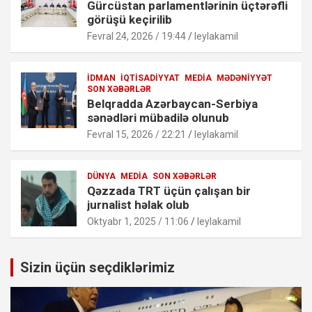
Gürcüstan parlamentlərinin üçtərəfli
görüşü keçirilib
Fevral 24, 2026 / 19:44
leylakamil
İDMAN
İQTISADIYYAT
MEDIA
MƏDƏNIYYƏT
SON XƏBƏRLƏR
Belqradda Azərbaycan-Serbiya
sənədləri mübadilə olunub
Fevral 15, 2026 / 22:21
leylakamil
DÜNYA
MEDIA
SON XƏBƏRLƏR
Qəzzada TRT üçün çalışan bir
jurnalist həlak olub
Oktyabr 1, 2025 / 11:06
leylakamil
Sizin üçün seçdiklərimiz