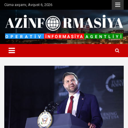
Skip
Cümə axşamı, Avqust 6, 2026
to
content
Operativ informasiya agentliyi
Azinformasiya