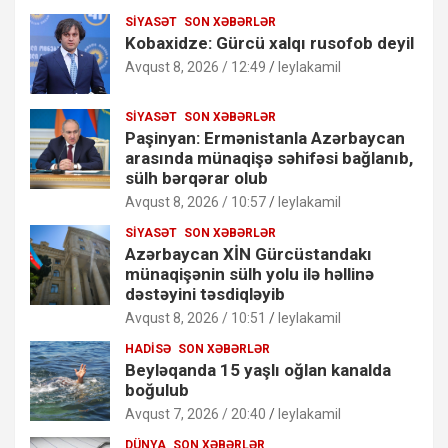
SIYASƏT
SON XƏBƏRLƏR
Kobaxidze: Gürcü xalqı rusofob deyil
Avqust 8, 2026 / 12:49
leylakamil
SIYASƏT
SON XƏBƏRLƏR
Paşinyan: Ermənistanla Azərbaycan
arasında münaqişə səhifəsi bağlanıb,
sülh bərqərar olub
Avqust 8, 2026 / 10:57
leylakamil
SIYASƏT
SON XƏBƏRLƏR
Azərbaycan XİN Gürcüstandakı
münaqişənin sülh yolu ilə həllinə
dəstəyini təsdiqləyib
Avqust 8, 2026 / 10:51
leylakamil
HADISƏ
SON XƏBƏRLƏR
Beyləqanda 15 yaşlı oğlan kanalda
boğulub
Avqust 7, 2026 / 20:40
leylakamil
DÜNYA
SON XƏBƏRLƏR