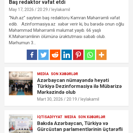
Baş redaktor vəfat etdi
May 17, 2026 / 20:29
leylakamil
“Nuh.az” saytının baş redaktoru Kamran Məhərrəmli vəfat
edib. Azinformasiya.az xəbər verir ki, bu barədə onun oğlu
Məhəmməd Məhərrəmli məlumat yayıb. 66 yaşlı
K.Məhərrəmlinin ölümünə ürəktutması səbəb olub.
Mərhumun 3…
MEDIA
SON XƏBƏRLƏR
Azərbaycan nümayəndə heyəti
Türkiyə Dezinformasiya ilə Mübarizə
Mərkəzində olub
Mart 30, 2026 / 20:19
leylakamil
İQTISADIYYAT
MEDIA
SON XƏBƏRLƏR
Bakıda Azərbaycan, Türkiyə və
Gürcüstan parlamentlərinin üçtərəfli