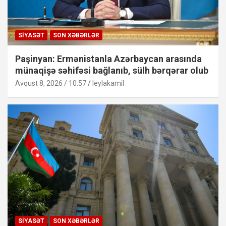
SIYASƏT
SON XƏBƏRLƏR
Paşinyan: Ermənistanla Azərbaycan arasında
münaqişə səhifəsi bağlanıb, sülh bərqərar olub
Avqust 8, 2026 / 10:57
leylakamil
SIYASƏT
SON XƏBƏRLƏR