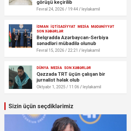
görüşü keçirilib
Fevral 24, 2026 / 19:44
leylakamil
İDMAN
İQTISADIYYAT
MEDIA
MƏDƏNIYYƏT
SON XƏBƏRLƏR
Belqradda Azərbaycan-Serbiya
sənədləri mübadilə olunub
Fevral 15, 2026 / 22:21
leylakamil
DÜNYA
MEDIA
SON XƏBƏRLƏR
Qəzzada TRT üçün çalışan bir
jurnalist həlak olub
Oktyabr 1, 2025 / 11:06
leylakamil
Sizin üçün seçdiklərimiz