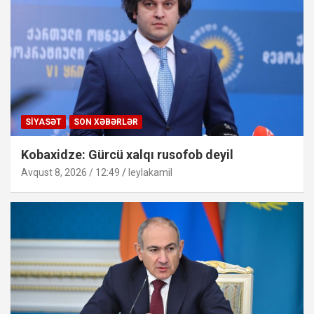
SIYASƏT
SON XƏBƏRLƏR
Kobaxidze: Gürcü xalqı rusofob deyil
Avqust 8, 2026 / 12:49
leylakamil