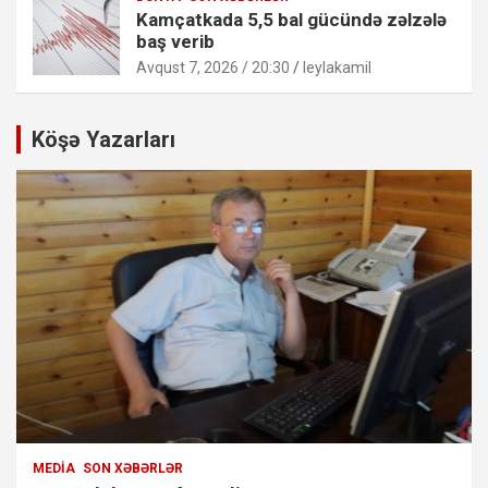
Kamçatkada 5,5 bal gücündə zəlzələ
baş verib
Avqust 7, 2026 / 20:30
leylakamil
Köşə Yazarları
MEDIA
SON XƏBƏRLƏR