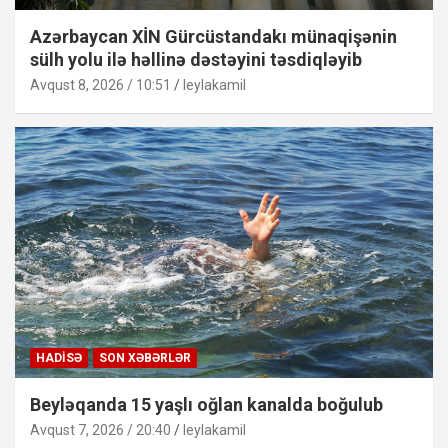
Azərbaycan XİN Gürcüstandakı münaqişənin
sülh yolu ilə həllinə dəstəyini təsdiqləyib
Avqust 8, 2026 / 10:51
leylakamil
HADISƏ
SON XƏBƏRLƏR
Beyləqanda 15 yaşlı oğlan kanalda boğulub
Avqust 7, 2026 / 20:40
leylakamil