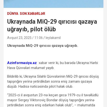
DÜNYA
SON XƏBƏRLƏR
Ukraynada MiQ-29 qırıcısı qəzaya
uğrayıb, pilot ölüb
Avqust 23, 2025 / 11:06
leylakamil
Ukraynada MiQ-29 qırıcısı qəzaya uğrayıb.
Azinformasiya.az
xəbər verir ki, bu barədə Ukrayna Hərbi
Hava Qüvvələri məlumat yayıb.
Bildirilib ki, Ukrayna Silahlı Qüvvələrinin MiQ-29 qırıcısı döyüş
tapşırığını yerinə yetirdikdən sonra eniş zamanı qəzaya
düşüb. Hadisə nəticəsində pilot həlak olub.
“2025-ci il avqustun 23-nə keçən gecə 1979-cu il təvəllüdlü
mayor Sergey Viktoroviç Bondar döyüş tapşırığını yerinə
yetirdikdən sonra eniş edərkən həlak olub”, – məlumatda