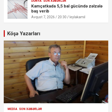
DÜNYA
SON XƏBƏRLƏR
Kamçatkada 5,5 bal gücündə zəlzələ
baş verib
Avqust 7, 2026 / 20:30
leylakamil
Köşə Yazarları
MEDIA
SON XƏBƏRLƏR