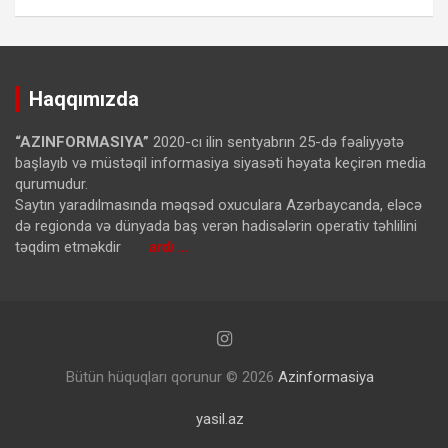
Haqqımızda
“AZINFORMASIYA”
2020-cı ilin sentyabrın 25-də fəaliyyətə
başlayıb və müstəqil informasiya siyasəti həyata keçirən media
qurumudur.
Saytın yaradılmasında məqsəd oxuculara Azərbaycanda, eləcə
də regionda və dünyada baş verən hadisələrin operativ təhlilini
təqdim etməkdir
ardı …
Bütün hüquqları qorunur © 2026
Azinformasiya
yasil.az