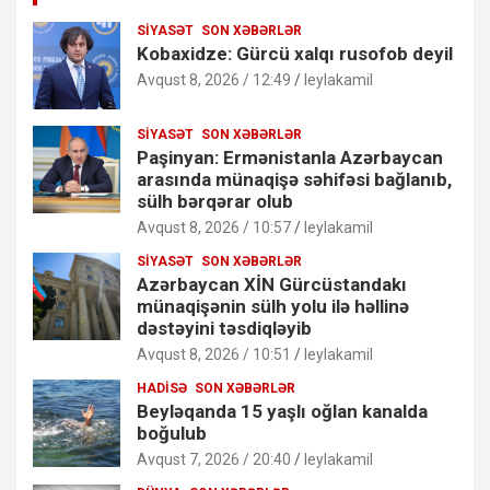
SIYASƏT
SON XƏBƏRLƏR
Kobaxidze: Gürcü xalqı rusofob deyil
Avqust 8, 2026 / 12:49
leylakamil
SIYASƏT
SON XƏBƏRLƏR
Paşinyan: Ermənistanla Azərbaycan
arasında münaqişə səhifəsi bağlanıb,
sülh bərqərar olub
Avqust 8, 2026 / 10:57
leylakamil
SIYASƏT
SON XƏBƏRLƏR
Azərbaycan XİN Gürcüstandakı
münaqişənin sülh yolu ilə həllinə
dəstəyini təsdiqləyib
Avqust 8, 2026 / 10:51
leylakamil
HADISƏ
SON XƏBƏRLƏR
Beyləqanda 15 yaşlı oğlan kanalda
boğulub
Avqust 7, 2026 / 20:40
leylakamil