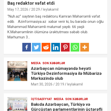
Baş redaktor vəfat etdi
May 17, 2026 / 20:29
leylakamil
“Nuh.az” saytının baş redaktoru Kamran Məhərrəmli vəfat
edib. Azinformasiya.az xəbər verir ki, bu barədə onun oğlu
Məhəmməd Məhərrəmli məlumat yayıb. 66 yaşlı
K.Məhərrəmlinin ölümünə ürəktutması səbəb olub.
Mərhumun 3…
MEDIA
SON XƏBƏRLƏR
Azərbaycan nümayəndə heyəti
Türkiyə Dezinformasiya ilə Mübarizə
Mərkəzində olub
Mart 30, 2026 / 20:19
leylakamil
İQTISADIYYAT
MEDIA
SON XƏBƏRLƏR
Bakıda Azərbaycan, Türkiyə və
Gürcüstan parlamentlərinin üçtərəfli