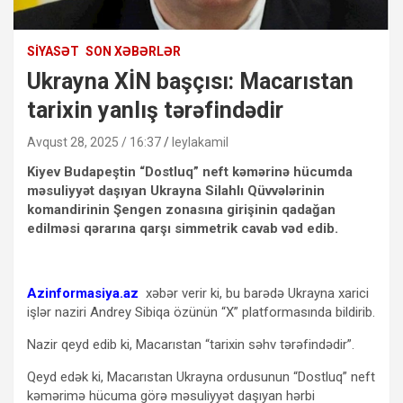
SIYASƏT
SON XƏBƏRLƏR
Ukrayna XİN başçısı: Macarıstan
tarixin yanlış tərəfindədir
Avqust 28, 2025 / 16:37
leylakamil
Kiyev Budapeştin “Dostluq” neft kəmərinə hücumda
məsuliyyət daşıyan Ukrayna Silahlı Qüvvələrinin
komandirinin Şengen zonasına girişinin qadağan
edilməsi qərarına qarşı simmetrik cavab vəd edib.
Azinformasiya.az
xəbər verir ki, bu barədə Ukrayna xarici
işlər naziri Andrey Sibiqa özünün “X” platformasında bildirib.
Nazir qeyd edib ki, Macarıstan “tarixin səhv tərəfindədir”.
Qeyd edək ki, Macarıstan Ukrayna ordusunun “Dostluq” neft
kəmərimə hücuma görə məsuliyyət daşıyan hərbi