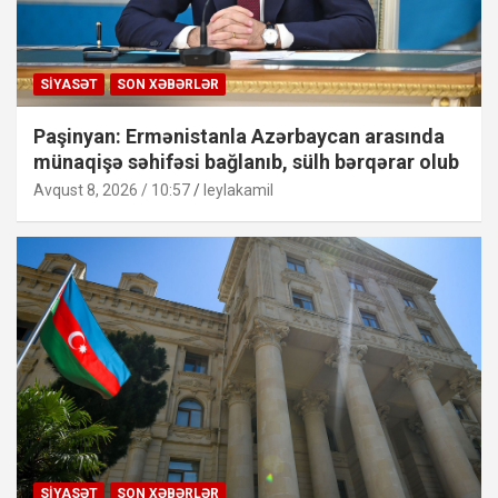
SIYASƏT
SON XƏBƏRLƏR
Paşinyan: Ermənistanla Azərbaycan arasında
münaqişə səhifəsi bağlanıb, sülh bərqərar olub
Avqust 8, 2026 / 10:57
leylakamil
SIYASƏT
SON XƏBƏRLƏR