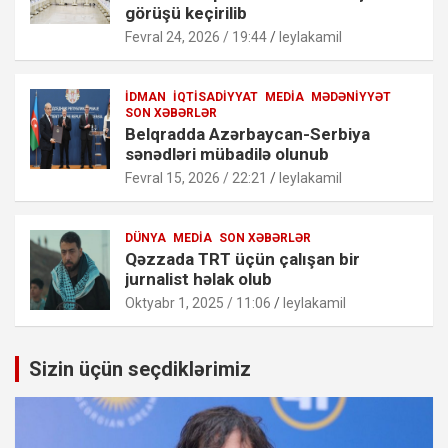
görüşü keçirilib
Fevral 24, 2026 / 19:44
leylakamil
İDMAN
İQTISADIYYAT
MEDIA
MƏDƏNIYYƏT
SON XƏBƏRLƏR
Belqradda Azərbaycan-Serbiya
sənədləri mübadilə olunub
Fevral 15, 2026 / 22:21
leylakamil
DÜNYA
MEDIA
SON XƏBƏRLƏR
Qəzzada TRT üçün çalışan bir
jurnalist həlak olub
Oktyabr 1, 2025 / 11:06
leylakamil
Sizin üçün seçdiklərimiz