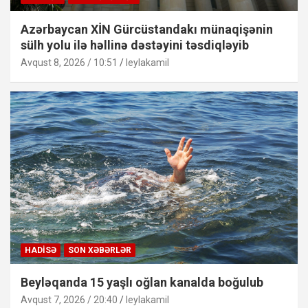
Azərbaycan XİN Gürcüstandakı münaqişənin
sülh yolu ilə həllinə dəstəyini təsdiqləyib
Avqust 8, 2026 / 10:51
leylakamil
HADISƏ
SON XƏBƏRLƏR
Beyləqanda 15 yaşlı oğlan kanalda boğulub
Avqust 7, 2026 / 20:40
leylakamil