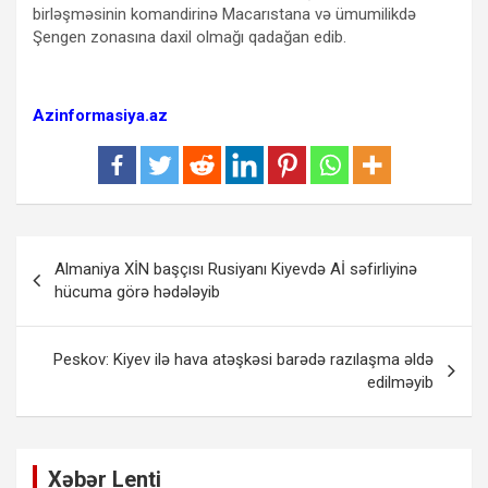
birləşməsinin komandirinə Macarıstana və ümumilikdə
Şengen zonasına daxil olmağı qadağan edib.
Azinformasiya.az
Yazı
Almaniya XİN başçısı Rusiyanı Kiyevdə Aİ səfirliyinə
naviqasiyası
hücuma görə hədələyib
Peskov: Kiyev ilə hava atəşkəsi barədə razılaşma əldə
edilməyib
Xəbər Lenti