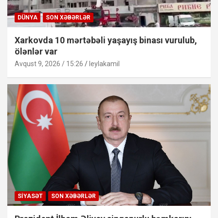
DÜNYA
SON XƏBƏRLƏR
Xarkovda 10 mərtəbəli yaşayış binası vurulub,
ölənlər var
Avqust 9, 2026 / 15:26
leylakamil
SIYASƏT
SON XƏBƏRLƏR