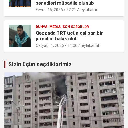
sənədləri mübadilə olunub
Fevral 15, 2026 / 22:21
leylakamil
DÜNYA
MEDIA
SON XƏBƏRLƏR
Qəzzada TRT üçün çalışan bir
jurnalist həlak olub
Oktyabr 1, 2025 / 11:06
leylakamil
Sizin üçün seçdiklərimiz