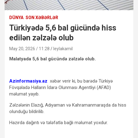
DÜNYA
SON XƏBƏRLƏR
Türkiyədə 5,6 bal gücündə hiss
edilən zəlzələ olub
May 20, 2026 / 11:28
leylakamil
Malatyada 5,6 bal gücündə zəlzələ olub.
Azinformasiya.az
xəbər verir ki, bu barədə Türkiyə
Fövqəladə Halların İdarə Olunması Agentliyi (AFAD)
məlumat yayıb.
Zəlzələnin Elazığ, Adıyaman və Kahramanmaraşda da hiss
olunduğu bildirilib.
Hazırda dağıntı və tələfatla bağlı məlumat yoxdur.