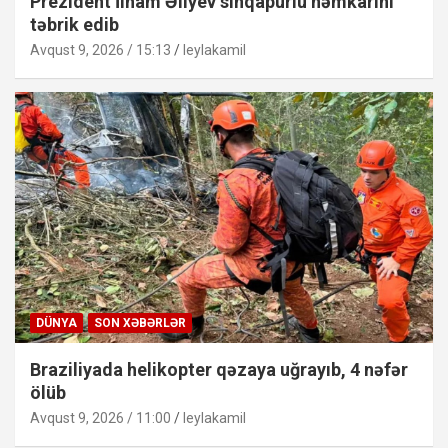
Prezident İlham Əliyev sinqapurlu həmkarını
təbrik edib
Avqust 9, 2026 / 15:13
leylakamil
DÜNYA
SON XƏBƏRLƏR
Braziliyada helikopter qəzaya uğrayıb, 4 nəfər
ölüb
Avqust 9, 2026 / 11:00
leylakamil