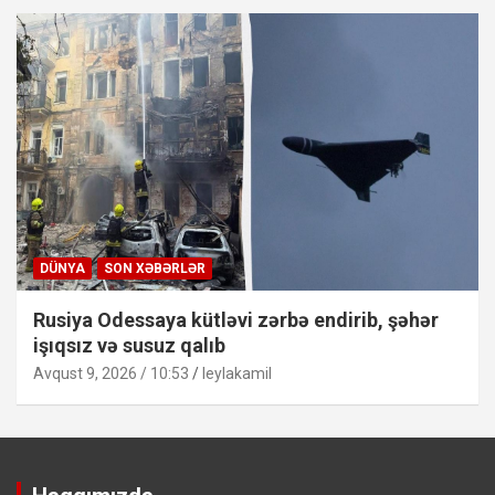
DÜNYA
SON XƏBƏRLƏR
Rusiya Odessaya kütləvi zərbə endirib, şəhər
işıqsız və susuz qalıb
Avqust 9, 2026 / 10:53
leylakamil