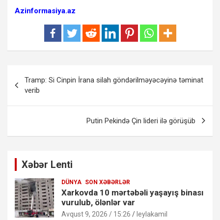
Azinformasiya.az
Yazı
Tramp: Si Cinpin İrana silah göndərilməyəcəyinə təminat
naviqasiyası
verib
Putin Pekində Çin lideri ilə görüşüb
Xəbər Lenti
DÜNYA
SON XƏBƏRLƏR
Xarkovda 10 mərtəbəli yaşayış binası
vurulub, ölənlər var
Avqust 9, 2026 / 15:26
leylakamil