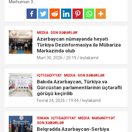
Mərhumun 3…
MEDIA
SON XƏBƏRLƏR
Azərbaycan nümayəndə heyəti
Türkiyə Dezinformasiya ilə Mübarizə
Mərkəzində olub
Mart 30, 2026 / 20:19
leylakamil
İQTISADIYYAT
MEDIA
SON XƏBƏRLƏR
Bakıda Azərbaycan, Türkiyə və
Gürcüstan parlamentlərinin üçtərəfli
görüşü keçirilib
Fevral 24, 2026 / 19:44
leylakamil
İDMAN
İQTISADIYYAT
MEDIA
MƏDƏNIYYƏT
SON XƏBƏRLƏR
Belqradda Azərbaycan-Serbiya