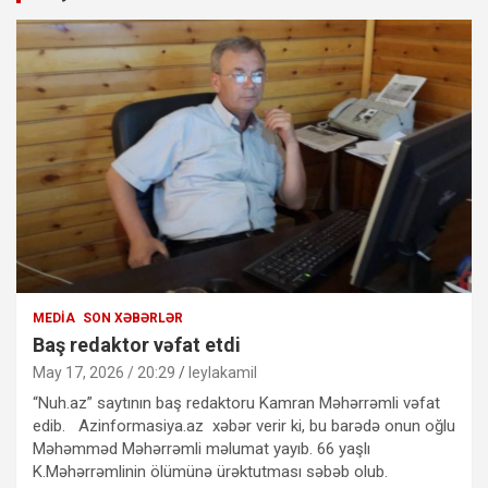
MEDIA
SON XƏBƏRLƏR
Baş redaktor vəfat etdi
May 17, 2026 / 20:29
leylakamil
“Nuh.az” saytının baş redaktoru Kamran Məhərrəmli vəfat
edib. Azinformasiya.az xəbər verir ki, bu barədə onun oğlu
Məhəmməd Məhərrəmli məlumat yayıb. 66 yaşlı
K.Məhərrəmlinin ölümünə ürəktutması səbəb olub.