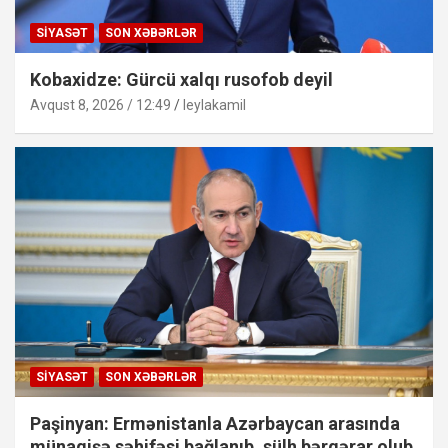
SIYASƏT
SON XƏBƏRLƏR
Kobaxidze: Gürcü xalqı rusofob deyil
Avqust 8, 2026 / 12:49
leylakamil
SIYASƏT
SON XƏBƏRLƏR
Paşinyan: Ermənistanla Azərbaycan arasında
münaqişə səhifəsi bağlanıb, sülh bərqərar olub