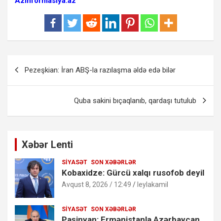
Azinformasiya.az
Yazı
Pezeşkian: İran ABŞ-la razılaşma əldə edə bilər
naviqasiyası
Quba sakini bıçaqlanıb, qardaşı tutulub
Xəbər Lenti
SIYASƏT
SON XƏBƏRLƏR
Kobaxidze: Gürcü xalqı rusofob deyil
Avqust 8, 2026 / 12:49
leylakamil
SIYASƏT
SON XƏBƏRLƏR
Paşinyan: Ermənistanla Azərbaycan