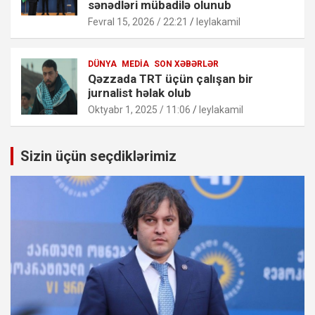
sənədləri mübadilə olunub
Fevral 15, 2026 / 22:21
leylakamil
DÜNYA
MEDIA
SON XƏBƏRLƏR
Qəzzada TRT üçün çalışan bir
jurnalist həlak olub
Oktyabr 1, 2025 / 11:06
leylakamil
Sizin üçün seçdiklərimiz