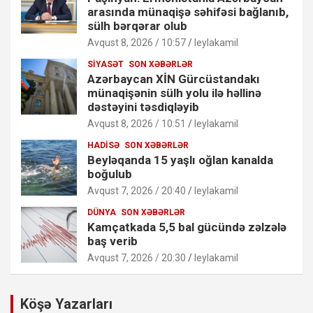
arasında münaqişə səhifəsi bağlanıb,
sülh bərqərar olub
Avqust 8, 2026 / 10:57
leylakamil
SIYASƏT
SON XƏBƏRLƏR
Azərbaycan XİN Gürcüstandakı
münaqişənin sülh yolu ilə həllinə
dəstəyini təsdiqləyib
Avqust 8, 2026 / 10:51
leylakamil
HADISƏ
SON XƏBƏRLƏR
Beyləqanda 15 yaşlı oğlan kanalda
boğulub
Avqust 7, 2026 / 20:40
leylakamil
DÜNYA
SON XƏBƏRLƏR
Kamçatkada 5,5 bal gücündə zəlzələ
baş verib
Avqust 7, 2026 / 20:30
leylakamil
Köşə Yazarları