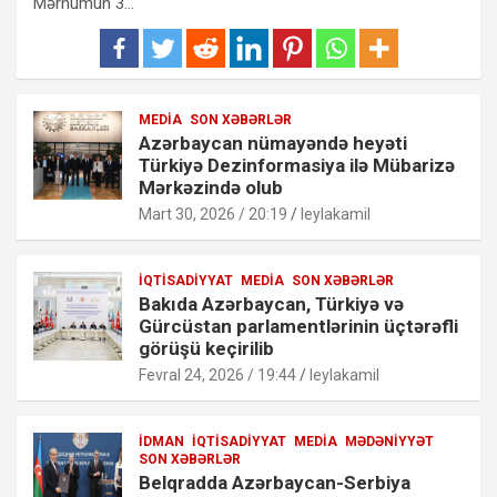
Mərhumun 3…
MEDIA
SON XƏBƏRLƏR
Azərbaycan nümayəndə heyəti
Türkiyə Dezinformasiya ilə Mübarizə
Mərkəzində olub
Mart 30, 2026 / 20:19
leylakamil
İQTISADIYYAT
MEDIA
SON XƏBƏRLƏR
Bakıda Azərbaycan, Türkiyə və
Gürcüstan parlamentlərinin üçtərəfli
görüşü keçirilib
Fevral 24, 2026 / 19:44
leylakamil
İDMAN
İQTISADIYYAT
MEDIA
MƏDƏNIYYƏT
SON XƏBƏRLƏR
Belqradda Azərbaycan-Serbiya