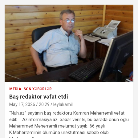
MEDIA
SON XƏBƏRLƏR
Baş redaktor vəfat etdi
May 17, 2026 / 20:29
leylakamil
“Nuh.az” saytının baş redaktoru Kamran Məhərrəmli vəfat
edib. Azinformasiya.az xəbər verir ki, bu barədə onun oğlu
Məhəmməd Məhərrəmli məlumat yayıb. 66 yaşlı
K.Məhərrəmlinin ölümünə ürəktutması səbəb olub.