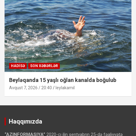
HADISƏ
SON XƏBƏRLƏR
Beyləqanda 15 yaşlı oğlan kanalda boğulub
Avqust 7, 2026 / 20:40
leylakamil
Haqqımızda
“AZINFORMASIYA”
2020-cı ilin sentyabrın 25-də fəaliyyətə