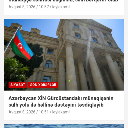
Avqust 8, 2026 / 10:57
leylakamil
SIYASƏT
SON XƏBƏRLƏR
Azərbaycan XİN Gürcüstandakı münaqişənin
sülh yolu ilə həllinə dəstəyini təsdiqləyib
Avqust 8, 2026 / 10:51
leylakamil