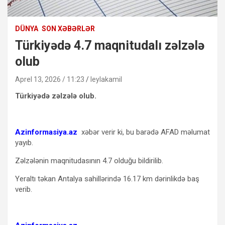
DÜNYA
SON XƏBƏRLƏR
Türkiyədə 4.7 maqnitudalı zəlzələ
olub
Aprel 13, 2026 / 11:23
leylakamil
Türkiyədə zəlzələ olub.
Azinformasiya.az
xəbər verir ki, bu barədə AFAD məlumat
yayıb.
Zəlzələnin maqnitudasının 4.7 olduğu bildirilib.
Yeraltı təkan Antalya sahillərində 16.17 km dərinlikdə baş
verib.