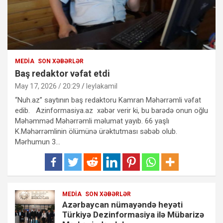
MEDIA
SON XƏBƏRLƏR
Baş redaktor vəfat etdi
May 17, 2026 / 20:29
leylakamil
“Nuh.az” saytının baş redaktoru Kamran Məhərrəmli vəfat
edib. Azinformasiya.az xəbər verir ki, bu barədə onun oğlu
Məhəmməd Məhərrəmli məlumat yayıb. 66 yaşlı
K.Məhərrəmlinin ölümünə ürəktutması səbəb olub.
Mərhumun 3…
MEDIA
SON XƏBƏRLƏR
Azərbaycan nümayəndə heyəti
Türkiyə Dezinformasiya ilə Mübarizə