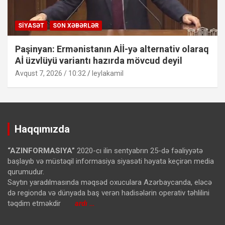
SIYASƏT
SON XƏBƏRLƏR
Paşinyan: Ermənistanın Aİİ-yə alternativ olaraq
Aİ üzvlüyü variantı hazırda mövcud deyil
Avqust 7, 2026 / 10:32
leylakamil
Haqqımızda
“AZINFORMASIYA”
2020-cı ilin sentyabrın 25-də fəaliyyətə
başlayıb və müstəqil informasiya siyasəti həyata keçirən media
qurumudur.
Saytın yaradılmasında məqsəd oxuculara Azərbaycanda, eləcə
də regionda və dünyada baş verən hadisələrin operativ təhlilini
təqdim etməkdir
ardı …