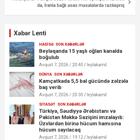
da, İranla bağlı əsas məsələlərdə razılaşırıq
Xəbər Lenti
HADISƏ
SON XƏBƏRLƏR
Beyləqanda 15 yaşlı oğlan kanalda
boğulub
Avqust 7, 2026 / 20:40
leylakamil
DÜNYA
SON XƏBƏRLƏR
Kamçatkada 5,5 bal gücündə zəlzələ
baş verib
Avqust 7, 2026 / 20:30
leylakamil
SIYASƏT
SON XƏBƏRLƏR
Türkiyə, Səudiyyə Ərəbistanı və
Pakistan Məkkə Sazişini imzalayıb:
Üzvlərdən birinə hücum hamısına
hücum sayılacaq
Avqust 7, 2026 / 19:12
leylakamil