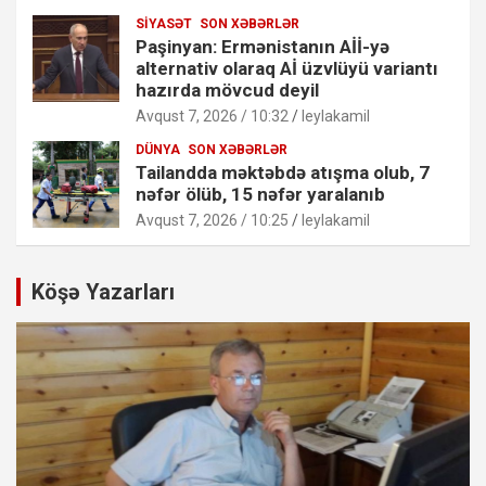
SIYASƏT
SON XƏBƏRLƏR
Paşinyan: Ermənistanın Aİİ-yə
alternativ olaraq Aİ üzvlüyü variantı
hazırda mövcud deyil
Avqust 7, 2026 / 10:32
leylakamil
DÜNYA
SON XƏBƏRLƏR
Tailandda məktəbdə atışma olub, 7
nəfər ölüb, 15 nəfər yaralanıb
Avqust 7, 2026 / 10:25
leylakamil
Köşə Yazarları