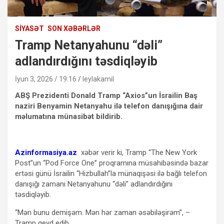
SIYASƏT
SON XƏBƏRLƏR
Tramp Netanyahunu “dəli”
adlandırdığını təsdiqləyib
İyun 3, 2026 / 19:16
leylakamil
ABŞ Prezidenti Donald Tramp “Axios”un İsrailin Baş
naziri Benyamin Netanyahu ilə telefon danışığına dair
məlumatına münasibət bildirib.
Azinformasiya.az
xəbər verir ki, Tramp “The New York
Post”un “Pod Force One” proqramına müsahibəsində bazar
ertəsi günü İsrailin “Hizbullah”la münaqişəsi ilə bağlı telefon
danışığı zamanı Netanyahunu “dəli” adlandırdığını
təsdiqləyib.
“Mən bunu demişəm. Mən hər zaman əsəbiləşirəm”, –
Tramp qeyd edib.