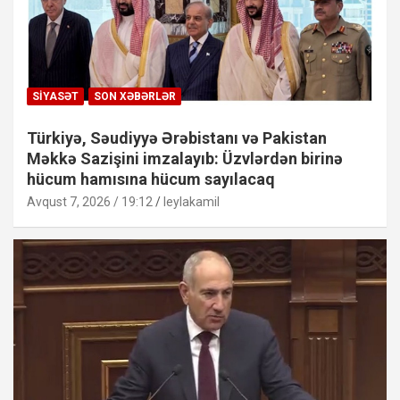
SIYASƏT
SON XƏBƏRLƏR
Türkiyə, Səudiyyə Ərəbistanı və Pakistan
Məkkə Sazişini imzalayıb: Üzvlərdən birinə
hücum hamısına hücum sayılacaq
Avqust 7, 2026 / 19:12
leylakamil