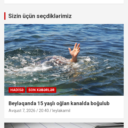
Sizin üçün seçdiklərimiz
HADISƏ
SON XƏBƏRLƏR
Beyləqanda 15 yaşlı oğlan kanalda boğulub
Avqust 7, 2026 / 20:40
leylakamil