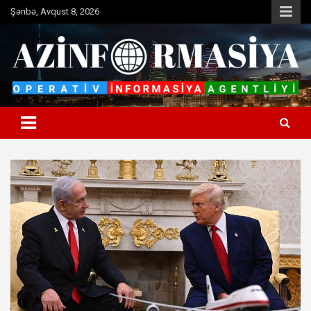
Skip
Şənbə, Avqust 8, 2026
to
content
Operativ informasiya agentliyi
Azinformasiya