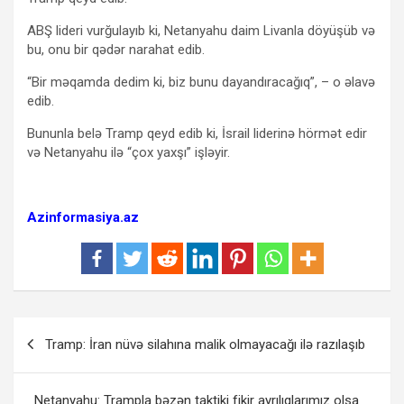
ABŞ lideri vurğulayıb ki, Netanyahu daim Livanla döyüşüb və
bu, onu bir qədər narahat edib.
“Bir məqamda dedim ki, biz bunu dayandıracağıq”, – o əlavə
edib.
Bununla belə Tramp qeyd edib ki, İsrail liderinə hörmət edir
və Netanyahu ilə “çox yaxşı” işləyir.
Azinformasiya.az
Yazı
Tramp: İran nüvə silahına malik olmayacağı ilə razılaşıb
naviqasiyası
Netanyahu: Trampla bəzən taktiki fikir ayrılıqlarımız olsa