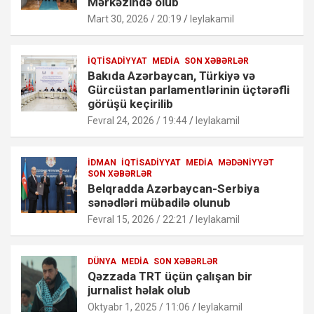
Mərkəzində olub
Mart 30, 2026 / 20:19
leylakamil
İQTISADIYYAT
MEDIA
SON XƏBƏRLƏR
Bakıda Azərbaycan, Türkiyə və
Gürcüstan parlamentlərinin üçtərəfli
görüşü keçirilib
Fevral 24, 2026 / 19:44
leylakamil
İDMAN
İQTISADIYYAT
MEDIA
MƏDƏNIYYƏT
SON XƏBƏRLƏR
Belqradda Azərbaycan-Serbiya
sənədləri mübadilə olunub
Fevral 15, 2026 / 22:21
leylakamil
DÜNYA
MEDIA
SON XƏBƏRLƏR
Qəzzada TRT üçün çalışan bir
jurnalist həlak olub
Oktyabr 1, 2025 / 11:06
leylakamil