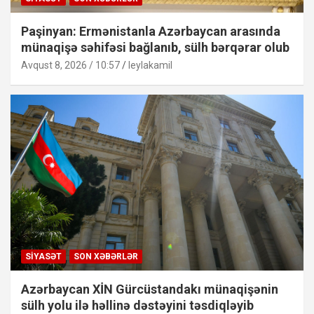
Paşinyan: Ermənistanla Azərbaycan arasında
münaqişə səhifəsi bağlanıb, sülh bərqərar olub
Avqust 8, 2026 / 10:57
leylakamil
SIYASƏT
SON XƏBƏRLƏR
Azərbaycan XİN Gürcüstandakı münaqişənin
sülh yolu ilə həllinə dəstəyini təsdiqləyib