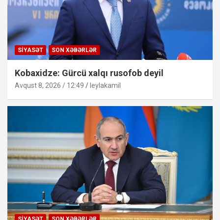
SIYASƏT
SON XƏBƏRLƏR
Kobaxidze: Gürcü xalqı rusofob deyil
Avqust 8, 2026 / 12:49
leylakamil
SIYASƏT
SON XƏBƏRLƏR