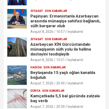
SIYASƏT
SON XƏBƏRLƏR
Paşinyan: Ermənistanla Azərbaycan
arasında münaqişə səhifəsi bağlanıb,
sülh bərqərar olub
Avqust 8, 2026 / 10:57
leylakamil
SIYASƏT
SON XƏBƏRLƏR
Azərbaycan XİN Gürcüstandakı
münaqişənin sülh yolu ilə həllinə
dəstəyini təsdiqləyib
Avqust 8, 2026 / 10:51
leylakamil
HADISƏ
SON XƏBƏRLƏR
Beyləqanda 15 yaşlı oğlan kanalda
boğulub
Avqust 7, 2026 / 20:40
leylakamil
DÜNYA
SON XƏBƏRLƏR
Kamçatkada 5,5 bal gücündə zəlzələ
baş verib
Avqust 7, 2026 / 20:30
leylakamil