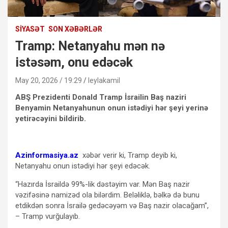
SIYASƏT
SON XƏBƏRLƏR
Tramp: Netanyahu mən nə
istəsəm, onu edəcək
May 20, 2026 / 19:29
leylakamil
ABŞ Prezidenti Donald Tramp İsrailin Baş naziri
Benyamin Netanyahunun onun istədiyi hər şeyi yerinə
yetirəcəyini bildirib.
Azinformasiya.az
xəbər verir ki, Tramp deyib ki,
Netanyahu onun istədiyi hər şeyi edəcək.
“Hazırda İsraildə 99%-lik dəstəyim var. Mən Baş nazir
vəzifəsinə namizəd ola bilərdim. Beləliklə, bəlkə də bunu
etdikdən sonra İsrailə gedəcəyəm və Baş nazir olacağam”,
– Tramp vurğulayıb.