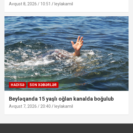
Avqust 8, 2026 / 10:51
leylakamil
HADISƏ
SON XƏBƏRLƏR
Beyləqanda 15 yaşlı oğlan kanalda boğulub
Avqust 7, 2026 / 20:40
leylakamil