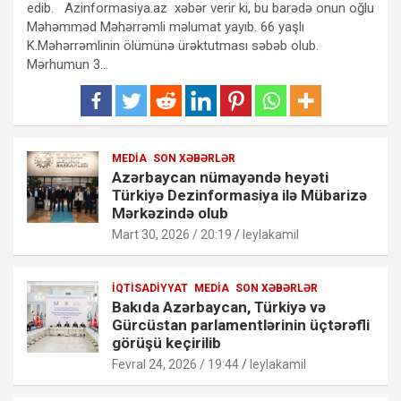
edib. Azinformasiya.az xəbər verir ki, bu barədə onun oğlu
Məhəmməd Məhərrəmli məlumat yayıb. 66 yaşlı
K.Məhərrəmlinin ölümünə ürəktutması səbəb olub.
Mərhumun 3…
MEDIA
SON XƏBƏRLƏR
Azərbaycan nümayəndə heyəti
Türkiyə Dezinformasiya ilə Mübarizə
Mərkəzində olub
Mart 30, 2026 / 20:19
leylakamil
İQTISADIYYAT
MEDIA
SON XƏBƏRLƏR
Bakıda Azərbaycan, Türkiyə və
Gürcüstan parlamentlərinin üçtərəfli
görüşü keçirilib
Fevral 24, 2026 / 19:44
leylakamil