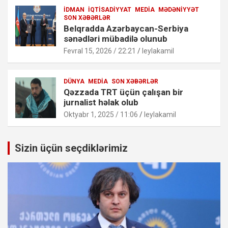
İDMAN
İQTISADIYYAT
MEDIA
MƏDƏNIYYƏT
SON XƏBƏRLƏR
Belqradda Azərbaycan-Serbiya
sənədləri mübadilə olunub
Fevral 15, 2026 / 22:21
leylakamil
DÜNYA
MEDIA
SON XƏBƏRLƏR
Qəzzada TRT üçün çalışan bir
jurnalist həlak olub
Oktyabr 1, 2025 / 11:06
leylakamil
Sizin üçün seçdiklərimiz