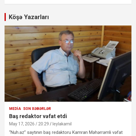
Köşə Yazarları
MEDIA
SON XƏBƏRLƏR
Baş redaktor vəfat etdi
May 17, 2026 / 20:29
leylakamil
“Nuh.az” saytının baş redaktoru Kamran Məhərrəmli vəfat