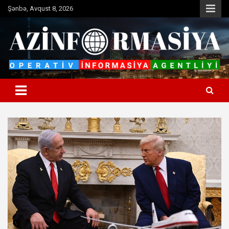
Skip
Şənbə, Avqust 8, 2026
to
content
Operativ informasiya agentliyi
Azinformasiya