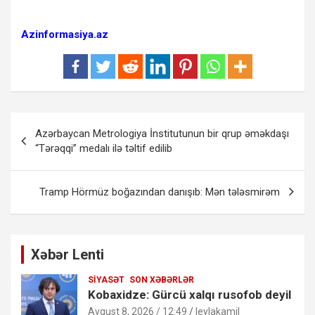
Azinformasiya.az
Yazı
Azərbaycan Metrologiya İnstitutunun bir qrup əməkdaşı
naviqasiyası
“Tərəqqi” medalı ilə təltif edilib
Tramp Hörmüz boğazından danışıb: Mən tələsmirəm
Xəbər Lenti
SIYASƏT
SON XƏBƏRLƏR
Kobaxidze: Gürcü xalqı rusofob deyil
Avqust 8, 2026 / 12:49
leylakamil