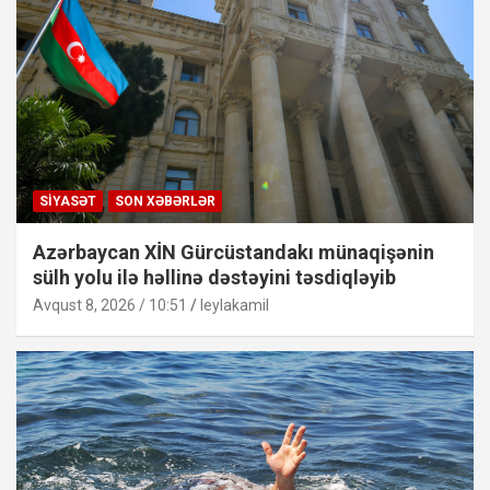
SIYASƏT
SON XƏBƏRLƏR
Azərbaycan XİN Gürcüstandakı münaqişənin
sülh yolu ilə həllinə dəstəyini təsdiqləyib
Avqust 8, 2026 / 10:51
leylakamil