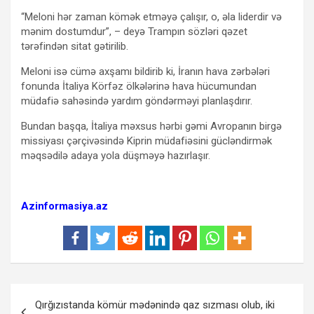
“Meloni hər zaman kömək etməyə çalışır, o, əla liderdir və
mənim dostumdur”, – deyə Trampın sözləri qəzet
tərəfindən sitat gətirilib.
Meloni isə cümə axşamı bildirib ki, İranın hava zərbələri
fonunda İtaliya Körfəz ölkələrinə hava hücumundan
müdafiə sahəsində yardım göndərməyi planlaşdırır.
Bundan başqa, İtaliya məxsus hərbi gəmi Avropanın birgə
missiyası çərçivəsində Kiprin müdafiəsini gücləndirmək
məqsədilə adaya yola düşməyə hazırlaşır.
Azinformasiya.az
Yazı
Qırğızıstanda kömür mədənində qaz sızması olub, iki