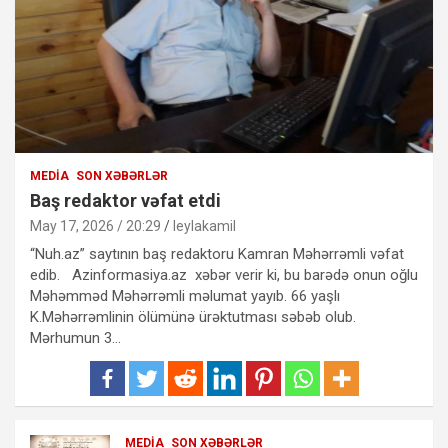
MEDIA
SON XƏBƏRLƏR
Baş redaktor vəfat etdi
May 17, 2026 / 20:29
leylakamil
“Nuh.az” saytının baş redaktoru Kamran Məhərrəmli vəfat
edib. Azinformasiya.az xəbər verir ki, bu barədə onun oğlu
Məhəmməd Məhərrəmli məlumat yayıb. 66 yaşlı
K.Məhərrəmlinin ölümünə ürəktutması səbəb olub.
Mərhumun 3…
MEDIA
SON XƏBƏRLƏR