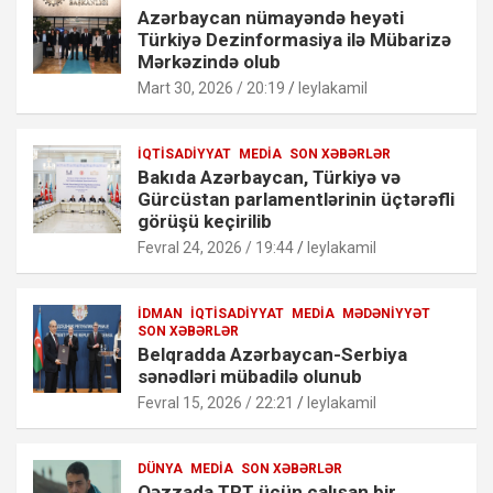
Azərbaycan nümayəndə heyəti
Türkiyə Dezinformasiya ilə Mübarizə
Mərkəzində olub
Mart 30, 2026 / 20:19
leylakamil
İQTISADIYYAT
MEDIA
SON XƏBƏRLƏR
Bakıda Azərbaycan, Türkiyə və
Gürcüstan parlamentlərinin üçtərəfli
görüşü keçirilib
Fevral 24, 2026 / 19:44
leylakamil
İDMAN
İQTISADIYYAT
MEDIA
MƏDƏNIYYƏT
SON XƏBƏRLƏR
Belqradda Azərbaycan-Serbiya
sənədləri mübadilə olunub
Fevral 15, 2026 / 22:21
leylakamil
DÜNYA
MEDIA
SON XƏBƏRLƏR
Qəzzada TRT üçün çalışan bir