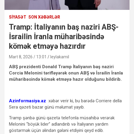
SIYASƏT
SON XƏBƏRLƏR
Tramp: İtaliyanın baş naziri ABŞ-
İsrailin İranla müharibəsində
kömək etməyə hazırdır
Mart 8, 2026 / 13:01
leylakamil
ABŞ prezidenti Donald Tramp İtaliyanın baş naziri
Corcia Melonini tərifləyərək onun ABŞ və İsrailin İranla
müharibəsində kömək etməyə hazır olduğunu bildirib.
Azinformasiya.az
xəbər verir ki, bu barədə Corriere della
Sera qəzeti bazar günü məlumat yayıb.
Tramp şənbə günü qəzetə telefonla müsahibə verərək
Melonini “böyük lider” adlandırıb və İtaliyanın yardım
göstərmək üçün əlindən gələni etdiyini qeyd edib.