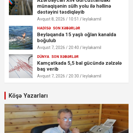
münaqişənin sülh yolu ilə həllinə
dəstəyini təsdiqləyib
Avqust 8, 2026 / 10:51
leylakamil
HADISƏ
SON XƏBƏRLƏR
Beyləqanda 15 yaşlı oğlan kanalda
boğulub
Avqust 7, 2026 / 20:40
leylakamil
DÜNYA
SON XƏBƏRLƏR
Kamçatkada 5,5 bal gücündə zəlzələ
baş verib
Avqust 7, 2026 / 20:30
leylakamil
Köşə Yazarları