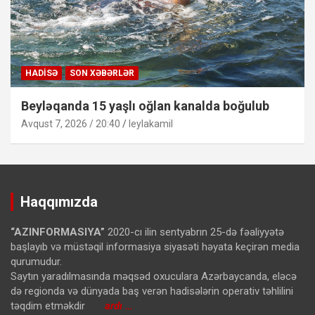
HADISƏ
SON XƏBƏRLƏR
Beyləqanda 15 yaşlı oğlan kanalda boğulub
Avqust 7, 2026 / 20:40
leylakamil
Haqqımızda
“AZINFORMASIYA”
2020-cı ilin sentyabrın 25-də fəaliyyətə
başlayıb və müstəqil informasiya siyasəti həyata keçirən media
qurumudur.
Saytın yaradılmasında məqsəd oxuculara Azərbaycanda, eləcə
də regionda və dünyada baş verən hadisələrin operativ təhlilini
təqdim etməkdir
ardı …