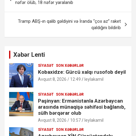
naviqasiyası
nəfər ölüb, 18 nəfər yaralanıb
Tramp ABŞ-ın qalib gəldiyini və İranda “çox az” raket
qaldığını bildirib
Xəbər Lenti
SIYASƏT
SON XƏBƏRLƏR
Kobaxidze: Gürcü xalqı rusofob deyil
Avqust 8, 2026 / 12:49
leylakamil
SIYASƏT
SON XƏBƏRLƏR
Paşinyan: Ermənistanla Azərbaycan
arasında münaqişə səhifəsi bağlanıb,
sülh bərqərar olub
Avqust 8, 2026 / 10:57
leylakamil
SIYASƏT
SON XƏBƏRLƏR
Azərbaycan XİN Gürcüstandakı