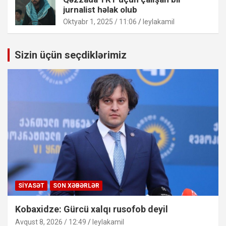
jurnalist həlak olub
Oktyabr 1, 2025 / 11:06
leylakamil
Sizin üçün seçdiklərimiz
SIYASƏT
SON XƏBƏRLƏR
Kobaxidze: Gürcü xalqı rusofob deyil
Avqust 8, 2026 / 12:49
leylakamil