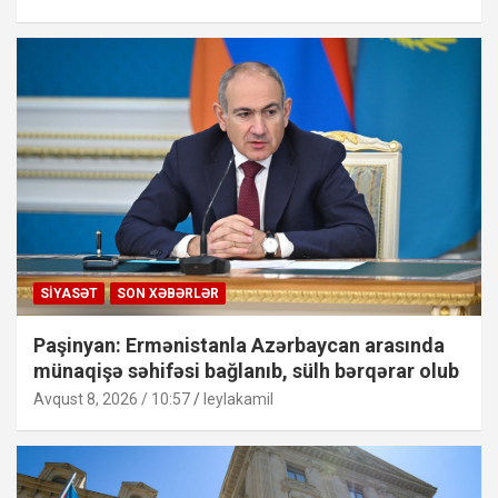
SIYASƏT
SON XƏBƏRLƏR
Paşinyan: Ermənistanla Azərbaycan arasında
münaqişə səhifəsi bağlanıb, sülh bərqərar olub
Avqust 8, 2026 / 10:57
leylakamil