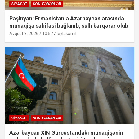
SIYASƏT
SON XƏBƏRLƏR
Paşinyan: Ermənistanla Azərbaycan arasında
münaqişə səhifəsi bağlanıb, sülh bərqərar olub
Avqust 8, 2026 / 10:57
leylakamil
SIYASƏT
SON XƏBƏRLƏR
Azərbaycan XİN Gürcüstandakı münaqişənin