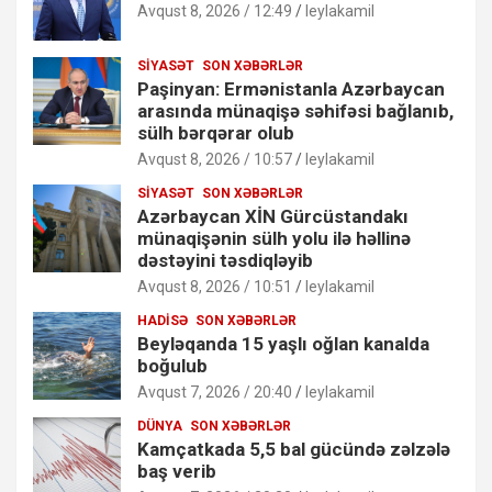
Avqust 8, 2026 / 12:49
leylakamil
SIYASƏT
SON XƏBƏRLƏR
Paşinyan: Ermənistanla Azərbaycan
arasında münaqişə səhifəsi bağlanıb,
sülh bərqərar olub
Avqust 8, 2026 / 10:57
leylakamil
SIYASƏT
SON XƏBƏRLƏR
Azərbaycan XİN Gürcüstandakı
münaqişənin sülh yolu ilə həllinə
dəstəyini təsdiqləyib
Avqust 8, 2026 / 10:51
leylakamil
HADISƏ
SON XƏBƏRLƏR
Beyləqanda 15 yaşlı oğlan kanalda
boğulub
Avqust 7, 2026 / 20:40
leylakamil
DÜNYA
SON XƏBƏRLƏR
Kamçatkada 5,5 bal gücündə zəlzələ
baş verib