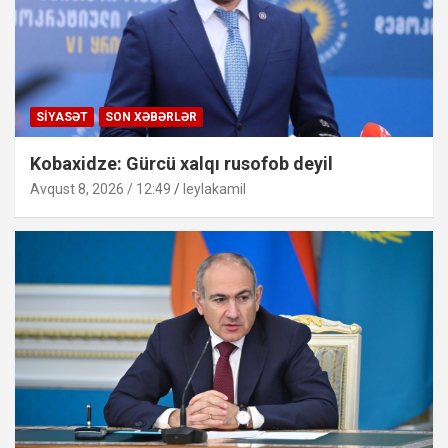
SIYASƏT
SON XƏBƏRLƏR
Kobaxidze: Gürcü xalqı rusofob deyil
Avqust 8, 2026 / 12:49
leylakamil