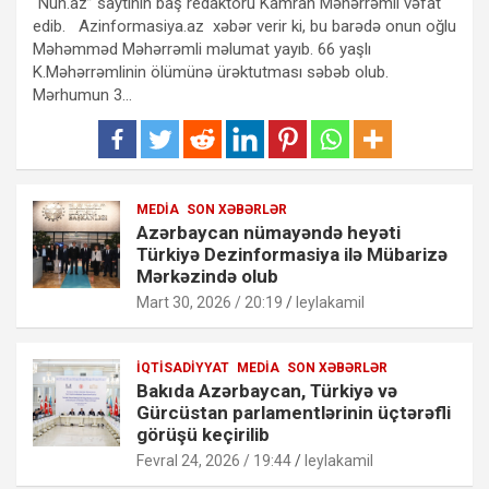
“Nuh.az” saytının baş redaktoru Kamran Məhərrəmli vəfat
edib. Azinformasiya.az xəbər verir ki, bu barədə onun oğlu
Məhəmməd Məhərrəmli məlumat yayıb. 66 yaşlı
K.Məhərrəmlinin ölümünə ürəktutması səbəb olub.
Mərhumun 3…
MEDIA
SON XƏBƏRLƏR
Azərbaycan nümayəndə heyəti
Türkiyə Dezinformasiya ilə Mübarizə
Mərkəzində olub
Mart 30, 2026 / 20:19
leylakamil
İQTISADIYYAT
MEDIA
SON XƏBƏRLƏR
Bakıda Azərbaycan, Türkiyə və
Gürcüstan parlamentlərinin üçtərəfli
görüşü keçirilib
Fevral 24, 2026 / 19:44
leylakamil