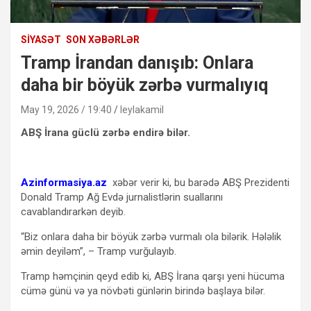
SIYASƏT
SON XƏBƏRLƏR
Tramp İrandan danışıb: Onlara
daha bir böyük zərbə vurmalıyıq
May 19, 2026 / 19:40
leylakamil
ABŞ İrana güclü zərbə endirə bilər.
Azinformasiya.az
xəbər verir ki, bu barədə ABŞ Prezidenti
Donald Tramp Ağ Evdə jurnalistlərin suallarını
cavablandırarkən deyib.
“Biz onlara daha bir böyük zərbə vurmalı ola bilərik. Hələlik
əmin deyiləm”, – Tramp vurğulayıb.
Tramp həmçinin qeyd edib ki, ABŞ İrana qarşı yeni hücuma
cümə günü və ya növbəti günlərin birində başlaya bilər.