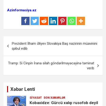
Azinformasiya.az
Yazı
Prezident İlham Əliyev Slovakiya Baş nazirinin müavinini
naviqasiyası
qəbul edib
Tramp: Si Cinpin İrana silah göndərilməyəcəyinə təminat
verib
Xəbər Lenti
SIYASƏT
SON XƏBƏRLƏR
Kobaxidze: Gürcü xalqı rusofob deyil