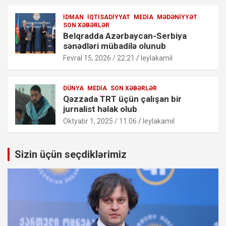
İDMAN
İQTISADIYYAT
MEDIA
MƏDƏNIYYƏT
SON XƏBƏRLƏR
Belqradda Azərbaycan-Serbiya
sənədləri mübadilə olunub
Fevral 15, 2026 / 22:21
leylakamil
DÜNYA
MEDIA
SON XƏBƏRLƏR
Qəzzada TRT üçün çalışan bir
jurnalist həlak olub
Oktyabr 1, 2025 / 11:06
leylakamil
Sizin üçün seçdiklərimiz