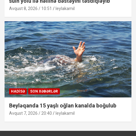
sülh yolu ilə həllinə dəstəyini təsdiqləyib
Avqust 8, 2026 / 10:51
leylakamil
HADISƏ
SON XƏBƏRLƏR
Beyləqanda 15 yaşlı oğlan kanalda boğulub
Avqust 7, 2026 / 20:40
leylakamil