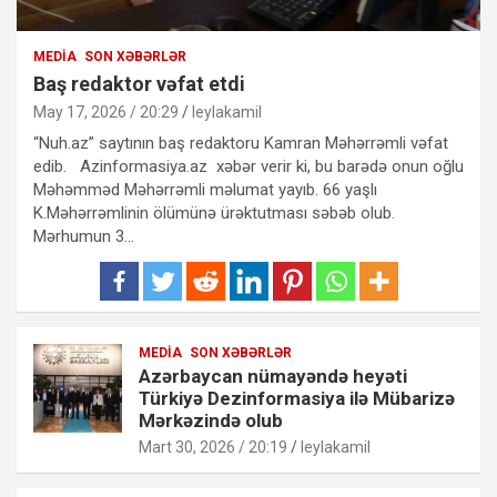
MEDIA
SON XƏBƏRLƏR
Baş redaktor vəfat etdi
May 17, 2026 / 20:29
leylakamil
“Nuh.az” saytının baş redaktoru Kamran Məhərrəmli vəfat
edib. Azinformasiya.az xəbər verir ki, bu barədə onun oğlu
Məhəmməd Məhərrəmli məlumat yayıb. 66 yaşlı
K.Məhərrəmlinin ölümünə ürəktutması səbəb olub.
Mərhumun 3…
MEDIA
SON XƏBƏRLƏR
Azərbaycan nümayəndə heyəti
Türkiyə Dezinformasiya ilə Mübarizə
Mərkəzində olub
Mart 30, 2026 / 20:19
leylakamil