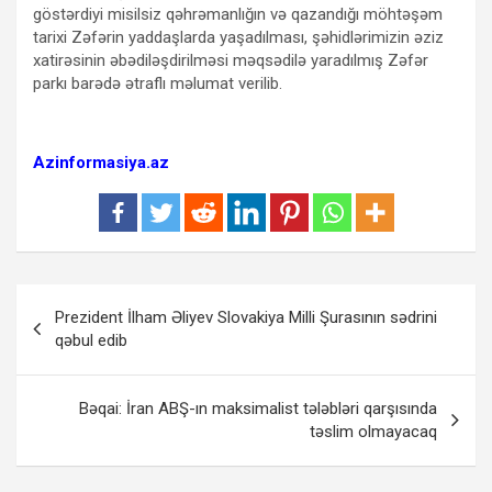
göstərdiyi misilsiz qəhrəmanlığın və qazandığı möhtəşəm
tarixi Zəfərin yaddaşlarda yaşadılması, şəhidlərimizin əziz
xatirəsinin əbədiləşdirilməsi məqsədilə yaradılmış Zəfər
parkı barədə ətraflı məlumat verilib.
Azinformasiya.az
Yazı
Prezident İlham Əliyev Slovakiya Milli Şurasının sədrini
naviqasiyası
qəbul edib
Bəqai: İran ABŞ-ın maksimalist tələbləri qarşısında
təslim olmayacaq