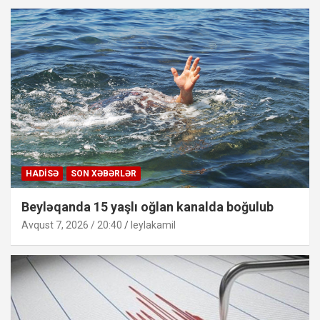
HADISƏ
SON XƏBƏRLƏR
Beyləqanda 15 yaşlı oğlan kanalda boğulub
Avqust 7, 2026 / 20:40
leylakamil