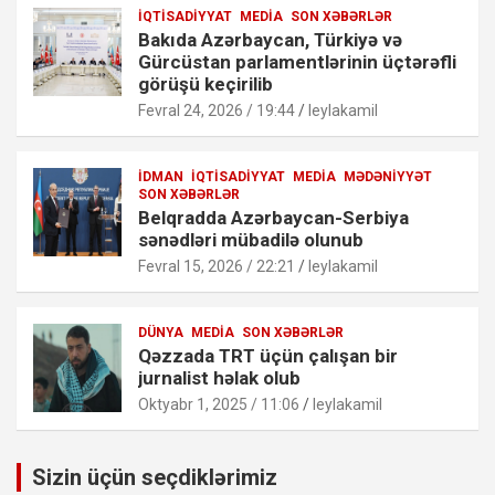
İQTISADIYYAT
MEDIA
SON XƏBƏRLƏR
Bakıda Azərbaycan, Türkiyə və
Gürcüstan parlamentlərinin üçtərəfli
görüşü keçirilib
Fevral 24, 2026 / 19:44
leylakamil
İDMAN
İQTISADIYYAT
MEDIA
MƏDƏNIYYƏT
SON XƏBƏRLƏR
Belqradda Azərbaycan-Serbiya
sənədləri mübadilə olunub
Fevral 15, 2026 / 22:21
leylakamil
DÜNYA
MEDIA
SON XƏBƏRLƏR
Qəzzada TRT üçün çalışan bir
jurnalist həlak olub
Oktyabr 1, 2025 / 11:06
leylakamil
Sizin üçün seçdiklərimiz