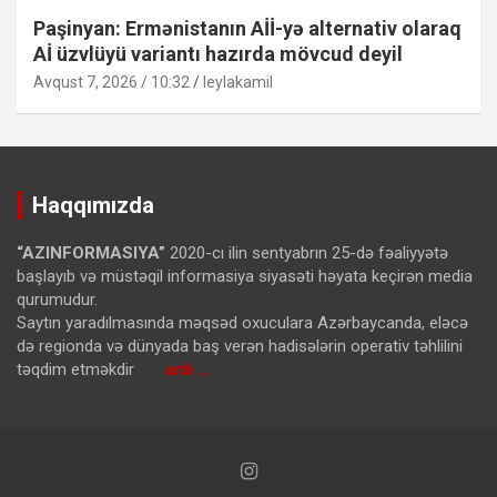
Paşinyan: Ermənistanın Aİİ-yə alternativ olaraq
Aİ üzvlüyü variantı hazırda mövcud deyil
Avqust 7, 2026 / 10:32
leylakamil
Haqqımızda
“AZINFORMASIYA”
2020-cı ilin sentyabrın 25-də fəaliyyətə
başlayıb və müstəqil informasiya siyasəti həyata keçirən media
qurumudur.
Saytın yaradılmasında məqsəd oxuculara Azərbaycanda, eləcə
də regionda və dünyada baş verən hadisələrin operativ təhlilini
təqdim etməkdir
ardı …