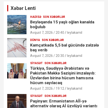
Xəbər Lenti
HADISƏ
SON XƏBƏRLƏR
Beyləqanda 15 yaşlı oğlan kanalda
boğulub
Avqust 7, 2026 / 20:40
leylakamil
DÜNYA
SON XƏBƏRLƏR
Kamçatkada 5,5 bal gücündə zəlzələ
baş verib
Avqust 7, 2026 / 20:30
leylakamil
SIYASƏT
SON XƏBƏRLƏR
Türkiyə, Səudiyyə Ərəbistanı və
Pakistan Məkkə Sazişini imzalayıb:
Üzvlərdən birinə hücum hamısına
hücum sayılacaq
Avqust 7, 2026 / 19:12
leylakamil
SIYASƏT
SON XƏBƏRLƏR
Paşinyan: Ermənistanın Aİİ-yə
alternativ olaraq Aİ üzvlüyü variantı