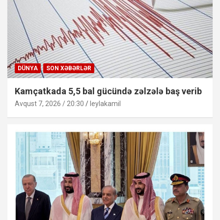
DÜNYA
SON XƏBƏRLƏR
Kamçatkada 5,5 bal gücündə zəlzələ baş verib
Avqust 7, 2026 / 20:30
leylakamil