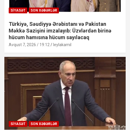
SIYASƏT
SON XƏBƏRLƏR
Türkiyə, Səudiyyə Ərəbistanı və Pakistan
Məkkə Sazişini imzalayıb: Üzvlərdən birinə
hücum hamısına hücum sayılacaq
Avqust 7, 2026 / 19:12
leylakamil
SIYASƏT
SON XƏBƏRLƏR