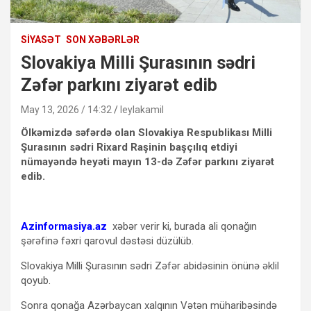
SIYASƏT
SON XƏBƏRLƏR
Slovakiya Milli Şurasının sədri
Zəfər parkını ziyarət edib
May 13, 2026 / 14:32
leylakamil
Ölkəmizdə səfərdə olan Slovakiya Respublikası Milli
Şurasının sədri Rixard Raşinin başçılıq etdiyi
nümayəndə heyəti mayın 13-də Zəfər parkını ziyarət
edib.
Azinformasiya.az
xəbər verir ki, burada ali qonağın
şərəfinə fəxri qarovul dəstəsi düzülüb.
Slovakiya Milli Şurasının sədri Zəfər abidəsinin önünə əklil
qoyub.
Sonra qonağa Azərbaycan xalqının Vətən müharibəsində