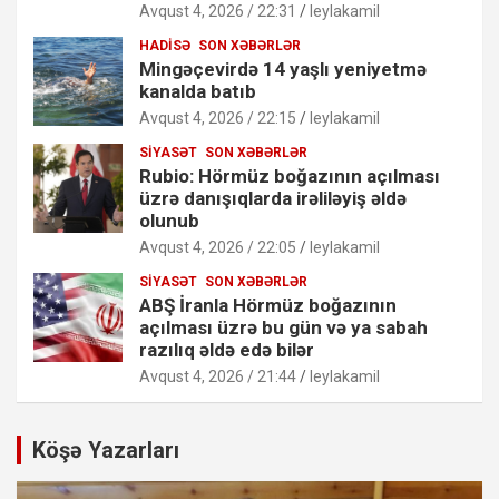
Avqust 4, 2026 / 22:31
leylakamil
HADISƏ
SON XƏBƏRLƏR
Mingəçevirdə 14 yaşlı yeniyetmə
kanalda batıb
Avqust 4, 2026 / 22:15
leylakamil
SIYASƏT
SON XƏBƏRLƏR
Rubio: Hörmüz boğazının açılması
üzrə danışıqlarda irəliləyiş əldə
olunub
Avqust 4, 2026 / 22:05
leylakamil
SIYASƏT
SON XƏBƏRLƏR
ABŞ İranla Hörmüz boğazının
açılması üzrə bu gün və ya sabah
razılıq əldə edə bilər
Avqust 4, 2026 / 21:44
leylakamil
Köşə Yazarları