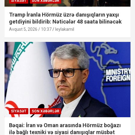
SIYASƏT
SON XƏBƏRLƏR
Tramp İranla Hörmüz üzrə danışıqların yaxşı
getdiyini bildirib: Nəticələr 48 saata bilinəcək
Avqust 5, 2026 / 10:37
leylakamil
SIYASƏT
SON XƏBƏRLƏR
Bəqai: İran və Oman arasında Hörmüz boğazı
ilə bağlı texniki və siyasi danışıqlar müsbət