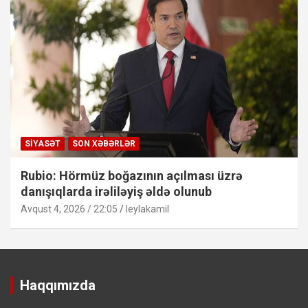
SIYASƏT
SON XƏBƏRLƏR
Rubio: Hörmüz boğazının açılması üzrə
danışıqlarda irəliləyiş əldə olunub
Avqust 4, 2026 / 22:05
leylakamil
Haqqımızda