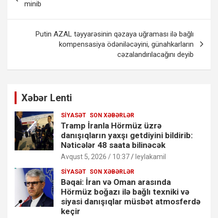
naviqasiyası
minib
Putin AZAL təyyarəsinin qəzaya uğraması ilə bağlı
kompensasiya ödəniləcəyini, günahkarların
cəzalandırılacağını deyib
Xəbər Lenti
SIYASƏT
SON XƏBƏRLƏR
Tramp İranla Hörmüz üzrə
danışıqların yaxşı getdiyini bildirib:
Nəticələr 48 saata bilinəcək
Avqust 5, 2026 / 10:37
leylakamil
SIYASƏT
SON XƏBƏRLƏR
Bəqai: İran və Oman arasında
Hörmüz boğazı ilə bağlı texniki və
siyasi danışıqlar müsbət atmosferdə
keçir