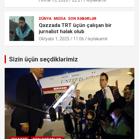
DÜNYA
MEDIA
SON XƏBƏRLƏR
Qəzzada TRT üçün çalışan bir
jurnalist həlak olub
Oktyabr 1, 2025 / 11:06
leylakamil
Sizin üçün seçdiklərimiz