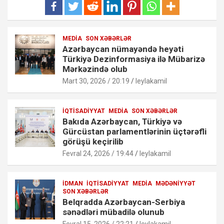
MEDIA
SON XƏBƏRLƏR
Azərbaycan nümayəndə heyəti
Türkiyə Dezinformasiya ilə Mübarizə
Mərkəzində olub
Mart 30, 2026 / 20:19
leylakamil
İQTISADIYYAT
MEDIA
SON XƏBƏRLƏR
Bakıda Azərbaycan, Türkiyə və
Gürcüstan parlamentlərinin üçtərəfli
görüşü keçirilib
Fevral 24, 2026 / 19:44
leylakamil
İDMAN
İQTISADIYYAT
MEDIA
MƏDƏNIYYƏT
SON XƏBƏRLƏR
Belqradda Azərbaycan-Serbiya
sənədləri mübadilə olunub
Fevral 15, 2026 / 22:21
leylakamil