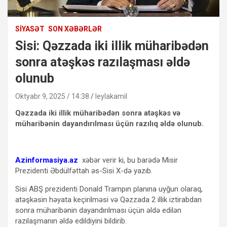
SIYASƏT
SON XƏBƏRLƏR
Sisi: Qəzzada iki illik müharibədən
sonra atəşkəs razılaşması əldə
olunub
Oktyabr 9, 2025 / 14:38
leylakamil
Qəzzada iki illik müharibədən sonra atəşkəs və
müharibənin dayandırılması üçün razılıq əldə olunub.
Azinformasiya.az
xəbər verir ki, bu barədə Misir
Prezidenti Əbdülfəttah əs-Sisi X-də yazıb.
Sisi ABŞ prezidenti Donald Trampın planına uyğun olaraq,
atəşkəsin həyata keçirilməsi və Qəzzada 2 illik iztirabdan
sonra müharibənin dayandırılması üçün əldə edilən
razılaşmanın əldə edildiyini bildirib.