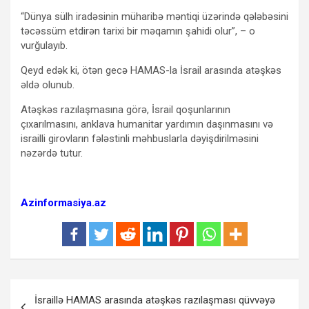
“Dünya sülh iradəsinin müharibə məntiqi üzərində qələbəsini
təcəssüm etdirən tarixi bir məqamın şahidi olur”, – o
vurğulayıb.
Qeyd edək ki, ötən gecə HAMAS-la İsrail arasında atəşkəs
əldə olunub.
Atəşkəs razılaşmasına görə, İsrail qoşunlarının
çıxarılmasını, anklava humanitar yardımın daşınmasını və
israilli girovların fələstinli məhbuslarla dəyişdirilməsini
nəzərdə tutur.
Azinformasiya.az
Yazı
İsraillə HAMAS arasında atəşkəs razılaşması qüvvəyə