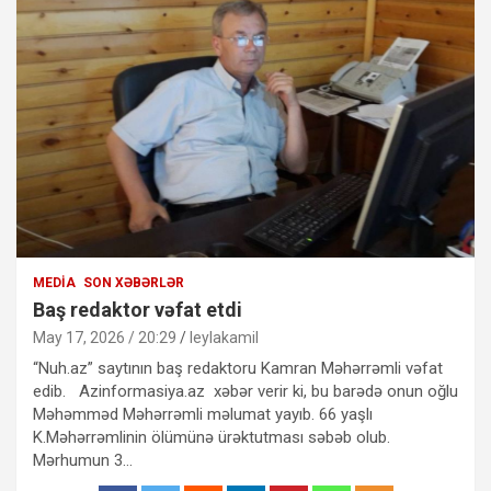
MEDIA
SON XƏBƏRLƏR
Baş redaktor vəfat etdi
May 17, 2026 / 20:29
leylakamil
“Nuh.az” saytının baş redaktoru Kamran Məhərrəmli vəfat
edib. Azinformasiya.az xəbər verir ki, bu barədə onun oğlu
Məhəmməd Məhərrəmli məlumat yayıb. 66 yaşlı
K.Məhərrəmlinin ölümünə ürəktutması səbəb olub.
Mərhumun 3…