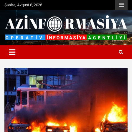
Skip
Şənbə, Avqust 8, 2026
to
content
Operativ informasiya agentliyi
Azinformasiya