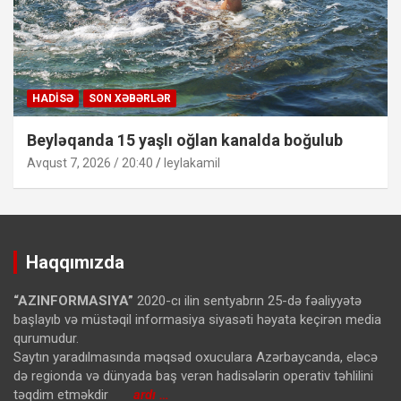
HADISƏ
SON XƏBƏRLƏR
Beyləqanda 15 yaşlı oğlan kanalda boğulub
Avqust 7, 2026 / 20:40
leylakamil
Haqqımızda
“AZINFORMASIYA”
2020-cı ilin sentyabrın 25-də fəaliyyətə
başlayıb və müstəqil informasiya siyasəti həyata keçirən media
qurumudur.
Saytın yaradılmasında məqsəd oxuculara Azərbaycanda, eləcə
də regionda və dünyada baş verən hadisələrin operativ təhlilini
təqdim etməkdir
ardı …