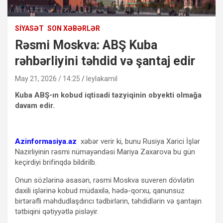
SIYASƏT
SON XƏBƏRLƏR
Rəsmi Moskva: ABŞ Kuba
rəhbərliyini təhdid və şantaj edir
May 21, 2026 / 14:25
leylakamil
Kuba ABŞ-ın kobud iqtisadi təzyiqinin obyekti olmağa
davam edir.
Azinformasiya.az
xəbər verir ki, bunu Rusiya Xarici İşlər
Nazirliyinin rəsmi nümayəndəsi Mariya Zaxarova bu gün
keçirdiyi brifinqdə bildirilb.
Onun sözlərinə əsasən, rəsmi Moskva suveren dövlətin
daxili işlərinə kobud müdaxilə, hədə-qorxu, qanunsuz
birtərəfli məhdudlaşdırıcı tədbirlərin, təhdidlərin və şantajın
tətbiqini qətiyyətlə pisləyir.