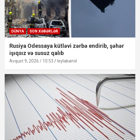
DÜNYA
SON XƏBƏRLƏR
Rusiya Odessaya kütləvi zərbə endirib, şəhər
işıqsız və susuz qalıb
Avqust 9, 2026 / 10:53
leylakamil