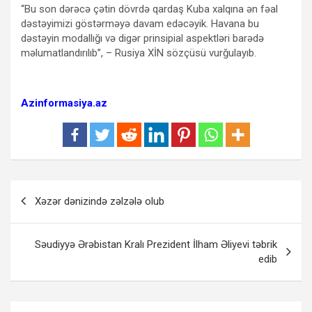
“Bu son dərəcə çətin dövrdə qardaş Kuba xalqına ən fəal
dəstəyimizi göstərməyə davam edəcəyik. Havana bu
dəstəyin modallığı və digər prinsipial aspektləri barədə
məlumatlandırılıb”, – Rusiya XİN sözçüsü vurğulayıb.
Azinformasiya.az
Yazı
Xəzər dənizində zəlzələ olub
naviqasiyası
Səudiyyə Ərəbistan Kralı Prezident İlham Əliyevi təbrik
edib