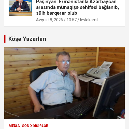
Paşinyan: Ermənistanla Azərbaycan
arasında münaqişə səhifəsi bağlanıb,
sülh bərqərar olub
Avqust 8, 2026 / 10:57
leylakamil
Köşə Yazarları
MEDIA
SON XƏBƏRLƏR