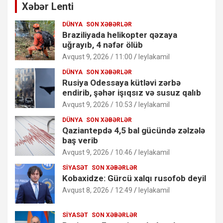
Xəbər Lenti
DÜNYA
SON XƏBƏRLƏR
Braziliyada helikopter qəzaya
uğrayıb, 4 nəfər ölüb
Avqust 9, 2026 / 11:00
leylakamil
DÜNYA
SON XƏBƏRLƏR
Rusiya Odessaya kütləvi zərbə
endirib, şəhər işıqsız və susuz qalıb
Avqust 9, 2026 / 10:53
leylakamil
DÜNYA
SON XƏBƏRLƏR
Qaziantepdə 4,5 bal gücündə zəlzələ
baş verib
Avqust 9, 2026 / 10:46
leylakamil
SIYASƏT
SON XƏBƏRLƏR
Kobaxidze: Gürcü xalqı rusofob deyil
Avqust 8, 2026 / 12:49
leylakamil
SIYASƏT
SON XƏBƏRLƏR