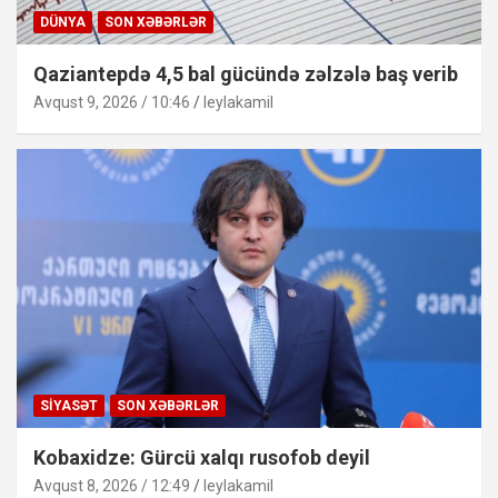
DÜNYA
SON XƏBƏRLƏR
Qaziantepdə 4,5 bal gücündə zəlzələ baş verib
Avqust 9, 2026 / 10:46
leylakamil
SIYASƏT
SON XƏBƏRLƏR
Kobaxidze: Gürcü xalqı rusofob deyil
Avqust 8, 2026 / 12:49
leylakamil