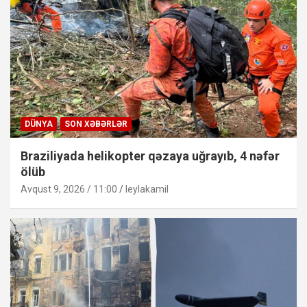
DÜNYA
SON XƏBƏRLƏR
Braziliyada helikopter qəzaya uğrayıb, 4 nəfər
ölüb
Avqust 9, 2026 / 11:00
leylakamil