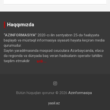
Haqqımızda
“AZINFORMASIYA”
2020-cı ilin sentyabrın 25-də fəaliyyətə
başlayıb və müstəqil informasiya siyasəti həyata keçirən media
qurumudur.
Saytın yaradılmasında məqsəd oxuculara Azərbaycanda, eləcə
də regionda və dünyada baş verən hadisələrin operativ təhlilini
təqdim etməkdir
ardı …
Bütün hüquqları qorunur © 2026
Azinformasiya
yasil.az