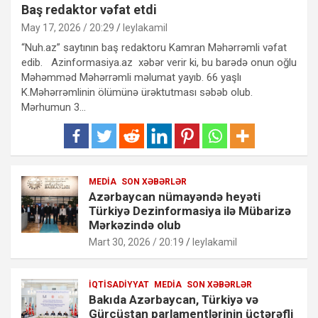
Baş redaktor vəfat etdi
May 17, 2026 / 20:29
leylakamil
“Nuh.az” saytının baş redaktoru Kamran Məhərrəmli vəfat
edib. Azinformasiya.az xəbər verir ki, bu barədə onun oğlu
Məhəmməd Məhərrəmli məlumat yayıb. 66 yaşlı
K.Məhərrəmlinin ölümünə ürəktutması səbəb olub.
Mərhumun 3…
MEDIA
SON XƏBƏRLƏR
Azərbaycan nümayəndə heyəti
Türkiyə Dezinformasiya ilə Mübarizə
Mərkəzində olub
Mart 30, 2026 / 20:19
leylakamil
İQTISADIYYAT
MEDIA
SON XƏBƏRLƏR
Bakıda Azərbaycan, Türkiyə və
Gürcüstan parlamentlərinin üçtərəfli