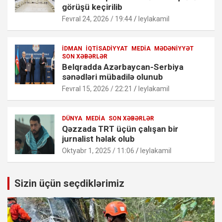
görüşü keçirilib
Fevral 24, 2026 / 19:44
leylakamil
İDMAN
İQTISADIYYAT
MEDIA
MƏDƏNIYYƏT
SON XƏBƏRLƏR
Belqradda Azərbaycan-Serbiya
sənədləri mübadilə olunub
Fevral 15, 2026 / 22:21
leylakamil
DÜNYA
MEDIA
SON XƏBƏRLƏR
Qəzzada TRT üçün çalışan bir
jurnalist həlak olub
Oktyabr 1, 2025 / 11:06
leylakamil
Sizin üçün seçdiklərimiz