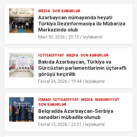
MEDIA
SON XƏBƏRLƏR
Azərbaycan nümayəndə heyəti
Türkiyə Dezinformasiya ilə Mübarizə
Mərkəzində olub
Mart 30, 2026 / 20:19
leylakamil
İQTISADIYYAT
MEDIA
SON XƏBƏRLƏR
Bakıda Azərbaycan, Türkiyə və
Gürcüstan parlamentlərinin üçtərəfli
görüşü keçirilib
Fevral 24, 2026 / 19:44
leylakamil
İDMAN
İQTISADIYYAT
MEDIA
MƏDƏNIYYƏT
SON XƏBƏRLƏR
Belqradda Azərbaycan-Serbiya
sənədləri mübadilə olunub
Fevral 15, 2026 / 22:21
leylakamil