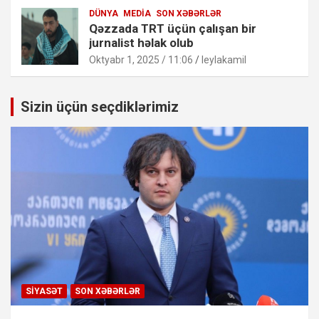
DÜNYA
MEDIA
SON XƏBƏRLƏR
Qəzzada TRT üçün çalışan bir
jurnalist həlak olub
Oktyabr 1, 2025 / 11:06
leylakamil
Sizin üçün seçdiklərimiz
SIYASƏT
SON XƏBƏRLƏR