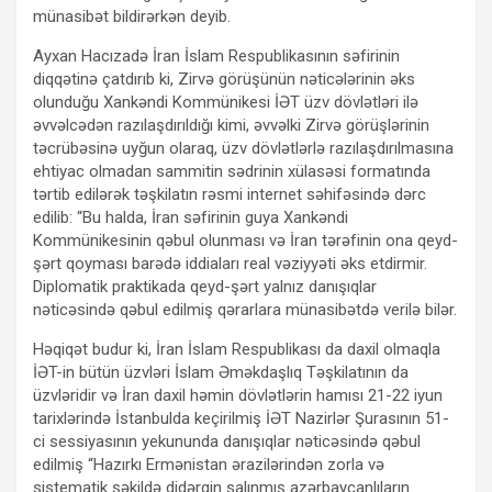
münasibət bildirərkən deyib.
Ayxan Hacızadə İran İslam Respublikasının səfirinin
diqqətinə çatdırıb ki, Zirvə görüşünün nəticələrinin əks
olunduğu Xankəndi Kommünikesi İƏT üzv dövlətləri ilə
əvvəlcədən razılaşdırıldığı kimi, əvvəlki Zirvə görüşlərinin
təcrübəsinə uyğun olaraq, üzv dövlətlərlə razılaşdırılmasına
ehtiyac olmadan sammitin sədrinin xülasəsi formatında
tərtib edilərək təşkilatın rəsmi internet səhifəsində dərc
edilib: “Bu halda, İran səfirinin guya Xankəndi
Kommünikesinin qəbul olunması və İran tərəfinin ona qeyd-
şərt qoyması barədə iddiaları real vəziyyəti əks etdirmir.
Diplomatik praktikada qeyd-şərt yalnız danışıqlar
nəticəsində qəbul edilmiş qərarlara münasibətdə verilə bilər.
Həqiqət budur ki, İran İslam Respublikası da daxil olmaqla
İƏT-in bütün üzvləri İslam Əməkdaşlıq Təşkilatının da
üzvləridir və İran daxil həmin dövlətlərin hamısı 21-22 iyun
tarixlərində İstanbulda keçirilmiş İƏT Nazirlər Şurasının 51-
ci sessiyasının yekununda danışıqlar nəticəsində qəbul
edilmiş “Hazırkı Ermənistan ərazilərindən zorla və
sistematik şəkildə didərgin salınmış azərbaycanlıların