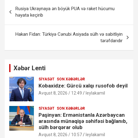
Yazı
Rusiya Ukraynaya ən böyük PUA və raket hücumu
naviqasiyası
həyata keçirib
Hakan Fidan: Türkiyə Cənubi Asiyada sülh və sabitliyin
tərəfdarıdır
Xəbər Lenti
SIYASƏT
SON XƏBƏRLƏR
Kobaxidze: Gürcü xalqı rusofob deyil
Avqust 8, 2026 / 12:49
leylakamil
SIYASƏT
SON XƏBƏRLƏR
Paşinyan: Ermənistanla Azərbaycan
arasında münaqişə səhifəsi bağlanıb,
sülh bərqərar olub
Avqust 8, 2026 / 10:57
leylakamil