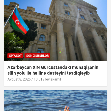
SIYASƏT
SON XƏBƏRLƏR
Azərbaycan XİN Gürcüstandakı münaqişənin
sülh yolu ilə həllinə dəstəyini təsdiqləyib
Avqust 8, 2026 / 10:51
leylakamil