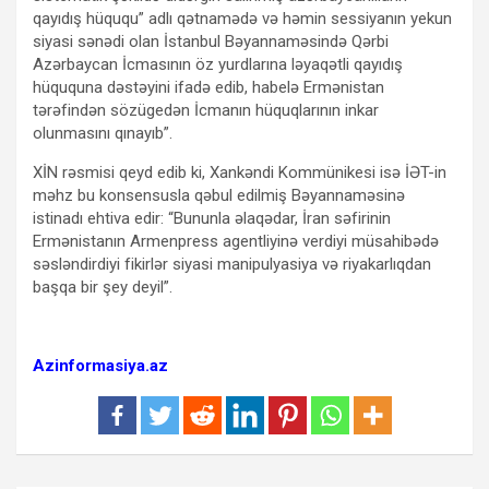
qayıdış hüququ” adlı qətnamədə və həmin sessiyanın yekun
siyasi sənədi olan İstanbul Bəyannaməsində Qərbi
Azərbaycan İcmasının öz yurdlarına ləyaqətli qayıdış
hüququna dəstəyini ifadə edib, habelə Ermənistan
tərəfindən sözügedən İcmanın hüquqlarının inkar
olunmasını qınayıb”.
XİN rəsmisi qeyd edib ki, Xankəndi Kommünikesi isə İƏT-in
məhz bu konsensusla qəbul edilmiş Bəyannaməsinə
istinadı ehtiva edir: “Bununla əlaqədar, İran səfirinin
Ermənistanın Armenpress agentliyinə verdiyi müsahibədə
səsləndirdiyi fikirlər siyasi manipulyasiya və riyakarlıqdan
başqa bir şey deyil”.
Azinformasiya.az