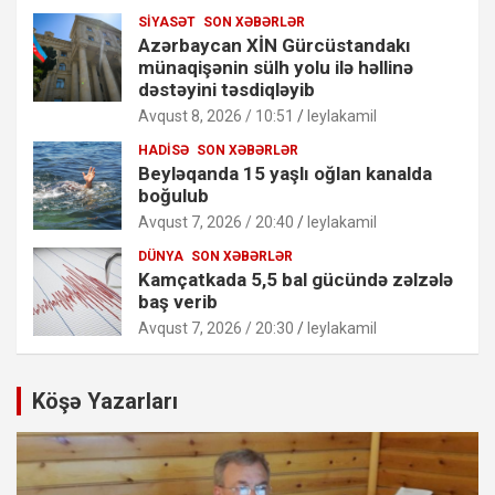
SIYASƏT
SON XƏBƏRLƏR
Azərbaycan XİN Gürcüstandakı
münaqişənin sülh yolu ilə həllinə
dəstəyini təsdiqləyib
Avqust 8, 2026 / 10:51
leylakamil
HADISƏ
SON XƏBƏRLƏR
Beyləqanda 15 yaşlı oğlan kanalda
boğulub
Avqust 7, 2026 / 20:40
leylakamil
DÜNYA
SON XƏBƏRLƏR
Kamçatkada 5,5 bal gücündə zəlzələ
baş verib
Avqust 7, 2026 / 20:30
leylakamil
Köşə Yazarları