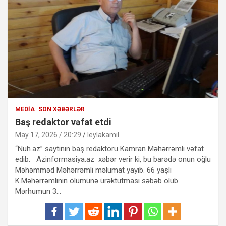
MEDIA
SON XƏBƏRLƏR
Baş redaktor vəfat etdi
May 17, 2026 / 20:29
leylakamil
“Nuh.az” saytının baş redaktoru Kamran Məhərrəmli vəfat
edib. Azinformasiya.az xəbər verir ki, bu barədə onun oğlu
Məhəmməd Məhərrəmli məlumat yayıb. 66 yaşlı
K.Məhərrəmlinin ölümünə ürəktutması səbəb olub.
Mərhumun 3…