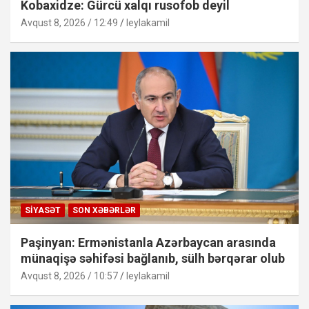
Kobaxidze: Gürcü xalqı rusofob deyil
Avqust 8, 2026 / 12:49
leylakamil
SIYASƏT
SON XƏBƏRLƏR
Paşinyan: Ermənistanla Azərbaycan arasında
münaqişə səhifəsi bağlanıb, sülh bərqərar olub
Avqust 8, 2026 / 10:57
leylakamil