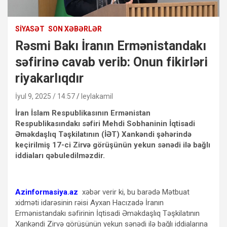
SIYASƏT
SON XƏBƏRLƏR
Rəsmi Bakı İranın Ermənistandakı
səfirinə cavab verib: Onun fikirləri
riyakarlıqdır
İyul 9, 2025 / 14:57
leylakamil
İran İslam Respublikasının Ermənistan
Respublikasındakı səfiri Mehdi Sobhaninin İqtisadi
Əməkdaşlıq Təşkilatının (İƏT) Xankəndi şəhərində
keçirilmiş 17-ci Zirvə görüşünün yekun sənədi ilə bağlı
iddiaları qəbuledilməzdir.
Azinformasiya.az
xəbər verir ki, bu barədə Mətbuat
xidməti idarəsinin rəisi Ayxan Hacızadə İranın
Ermənistandakı səfirinin İqtisadi Əməkdaşlıq Təşkilatının
Xankəndi Zirvə görüşünün yekun sənədi ilə bağlı iddialarına