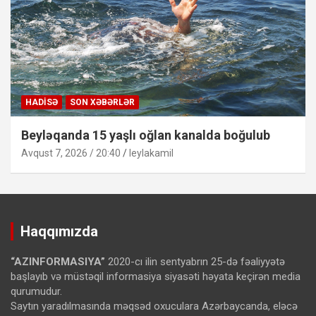
HADISƏ
SON XƏBƏRLƏR
Beyləqanda 15 yaşlı oğlan kanalda boğulub
Avqust 7, 2026 / 20:40
leylakamil
Haqqımızda
“AZINFORMASIYA”
2020-cı ilin sentyabrın 25-də fəaliyyətə
başlayıb və müstəqil informasiya siyasəti həyata keçirən media
qurumudur.
Saytın yaradılmasında məqsəd oxuculara Azərbaycanda, eləcə