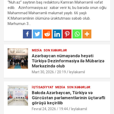
“Nuh.az” saytının baş redaktoru Kamran Məhərrəmli vəfat
edib. Azinformasiya.az xəbər verir ki, bu barədə onun oğlu
Məhəmməd Məhərrəmli məlumat yayıb. 66 yaşlı
K.Məhərrəmlinin ölümünə ürəktutması səbəb olub.
Mərhumun 3…
MEDIA
SON XƏBƏRLƏR
Azərbaycan nümayəndə heyəti
Türkiyə Dezinformasiya ilə Mübarizə
Mərkəzində olub
Mart 30, 2026 / 20:19
leylakamil
İQTISADIYYAT
MEDIA
SON XƏBƏRLƏR
Bakıda Azərbaycan, Türkiyə və
Gürcüstan parlamentlərinin üçtərəfli
görüşü keçirilib
Fevral 24, 2026 / 19:44
leylakamil