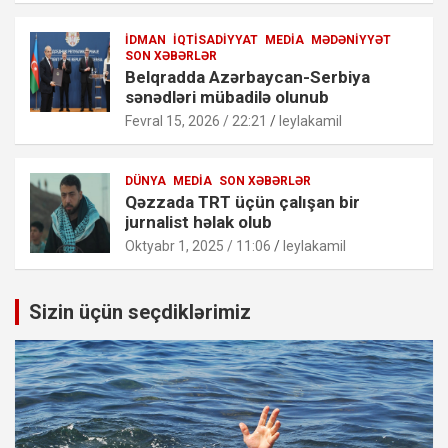
İDMAN
İQTISADIYYAT
MEDIA
MƏDƏNIYYƏT
SON XƏBƏRLƏR
Belqradda Azərbaycan-Serbiya
sənədləri mübadilə olunub
Fevral 15, 2026 / 22:21
leylakamil
DÜNYA
MEDIA
SON XƏBƏRLƏR
Qəzzada TRT üçün çalışan bir
jurnalist həlak olub
Oktyabr 1, 2025 / 11:06
leylakamil
Sizin üçün seçdiklərimiz