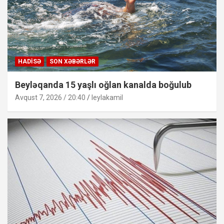
HADISƏ
SON XƏBƏRLƏR
Beyləqanda 15 yaşlı oğlan kanalda boğulub
Avqust 7, 2026 / 20:40
leylakamil