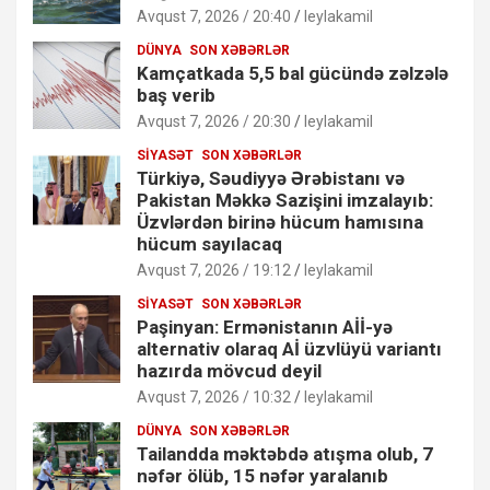
Avqust 7, 2026 / 20:40
leylakamil
DÜNYA
SON XƏBƏRLƏR
Kamçatkada 5,5 bal gücündə zəlzələ
baş verib
Avqust 7, 2026 / 20:30
leylakamil
SIYASƏT
SON XƏBƏRLƏR
Türkiyə, Səudiyyə Ərəbistanı və
Pakistan Məkkə Sazişini imzalayıb:
Üzvlərdən birinə hücum hamısına
hücum sayılacaq
Avqust 7, 2026 / 19:12
leylakamil
SIYASƏT
SON XƏBƏRLƏR
Paşinyan: Ermənistanın Aİİ-yə
alternativ olaraq Aİ üzvlüyü variantı
hazırda mövcud deyil
Avqust 7, 2026 / 10:32
leylakamil
DÜNYA
SON XƏBƏRLƏR
Tailandda məktəbdə atışma olub, 7
nəfər ölüb, 15 nəfər yaralanıb