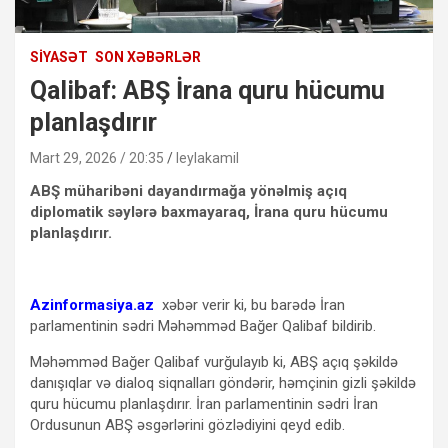
SIYASƏT
SON XƏBƏRLƏR
Qalibaf: ABŞ İrana quru hücumu
planlaşdırır
Mart 29, 2026 / 20:35
leylakamil
ABŞ müharibəni dayandırmağa yönəlmiş açıq
diplomatik səylərə baxmayaraq, İrana quru hücumu
planlaşdırır.
Azinformasiya.az
xəbər verir ki, bu barədə İran
parlamentinin sədri Məhəmməd Bağer Qalibaf bildirib.
Məhəmməd Bağer Qalibaf vurğulayıb ki, ABŞ açıq şəkildə
danışıqlar və dialoq siqnalları göndərir, həmçinin gizli şəkildə
quru hücumu planlaşdırır. İran parlamentinin sədri İran
Ordusunun ABŞ əsgərlərini gözlədiyini qeyd edib.