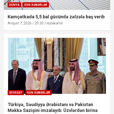
DÜNYA
SON XƏBƏRLƏR
Kamçatkada 5,5 bal gücündə zəlzələ baş verib
Avqust 7, 2026 / 20:30
leylakamil
SIYASƏT
SON XƏBƏRLƏR
Türkiyə, Səudiyyə Ərəbistanı və Pakistan
Məkkə Sazişini imzalayıb: Üzvlərdən birinə