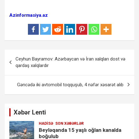
Azinformasiya.az
Yazı
Ceyhun Bayramov: Azərbaycan və İran xalqları dost və
naviqasiyası
qardaş xalqlardır
Gəncədə iki avtomobil toqquşub, 4 nəfər xəsarət alıb
Xəbər Lenti
HADISƏ
SON XƏBƏRLƏR
Beyləqanda 15 yaşlı oğlan kanalda
boğulub