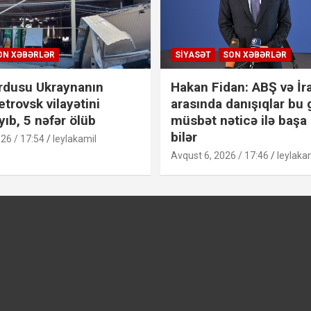
ON XƏBƏRLƏR
SIYASƏT
SON XƏBƏRLƏR
rdusu Ukraynanın
Hakan Fidan: ABŞ və İr
trovsk vilayətini
arasında danışıqlar bu
ıb, 5 nəfər ölüb
müsbət nəticə ilə başa
bilər
26 / 17:54
leylakamil
Avqust 6, 2026 / 17:46
leylaka