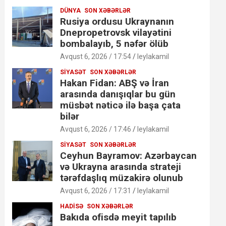
DÜNYA
SON XƏBƏRLƏR
Rusiya ordusu Ukraynanın
Dnepropetrovsk vilayətini
bombalayıb, 5 nəfər ölüb
Avqust 6, 2026 / 17:54
leylakamil
SIYASƏT
SON XƏBƏRLƏR
Hakan Fidan: ABŞ və İran
arasında danışıqlar bu gün
müsbət nəticə ilə başa çata
bilər
Avqust 6, 2026 / 17:46
leylakamil
SIYASƏT
SON XƏBƏRLƏR
Ceyhun Bayramov: Azərbaycan
və Ukrayna arasında strateji
tərəfdaşlıq müzakirə olunub
Avqust 6, 2026 / 17:31
leylakamil
HADISƏ
SON XƏBƏRLƏR
Bakıda ofisdə meyit tapılıb