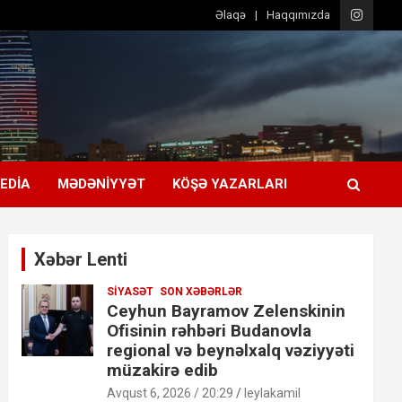
Əlaqə
Haqqımızda
EDIA
MƏDƏNIYYƏT
KÖŞƏ YAZARLARI
Xəbər Lenti
SIYASƏT
SON XƏBƏRLƏR
Ceyhun Bayramov Zelenskinin
Ofisinin rəhbəri Budanovla
regional və beynəlxalq vəziyyəti
müzakirə edib
Avqust 6, 2026 / 20:29
leylakamil