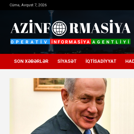
Skip
Cümə, Avqust 7, 2026
to
content
Operativ informasiya agentliyi
Azinformasiya
SON XƏBƏRLƏR
SIYASƏT
İQTISADIYYAT
HAD