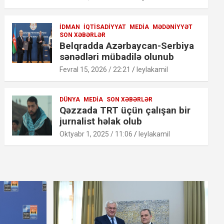
İDMAN
İQTISADIYYAT
MEDIA
MƏDƏNIYYƏT
SON XƏBƏRLƏR
Belqradda Azərbaycan-Serbiya
sənədləri mübadilə olunub
Fevral 15, 2026 / 22:21
leylakamil
DÜNYA
MEDIA
SON XƏBƏRLƏR
Qəzzada TRT üçün çalışan bir
jurnalist həlak olub
Oktyabr 1, 2025 / 11:06
leylakamil