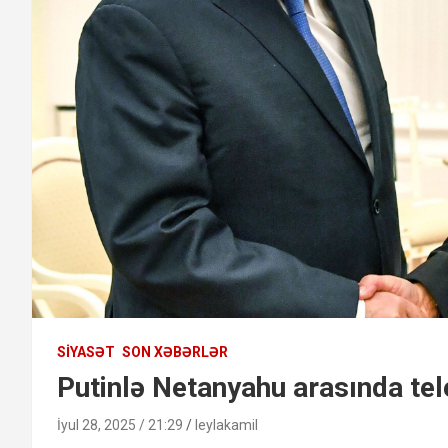
SIYASƏT
SON XƏBƏRLƏR
Putinlə Netanyahu arasında tel
İyul 28, 2025 / 21:29
leylakamil