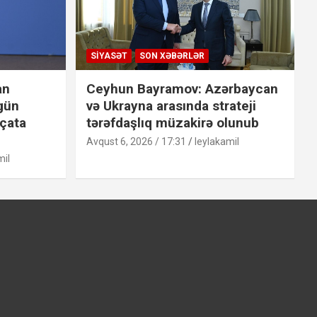
SIYASƏT
SON XƏBƏRLƏR
an
Ceyhun Bayramov: Azərbaycan
 gün
və Ukrayna arasında strateji
 çata
tərəfdaşlıq müzakirə olunub
Avqust 6, 2026 / 17:31
leylakamil
mil