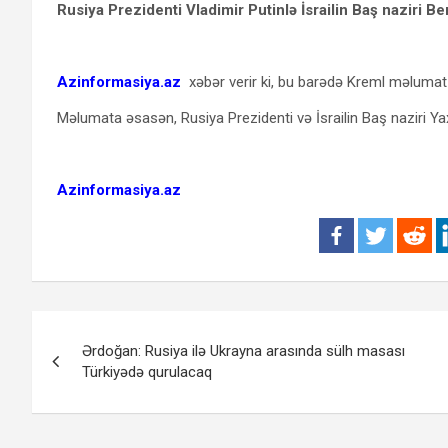
Rusiya Prezidenti Vladimir Putinlə İsrailin Baş naziri 
Azinformasiya.az
xəbər verir ki, bu barədə Kreml məlumat 
Məlumata əsasən, Rusiya Prezidenti və İsrailin Baş naziri Yax
Azinformasiya.az
Yazı
Ərdoğan: Rusiya ilə Ukrayna arasında sülh masası
naviqasiyası
Türkiyədə qurulacaq