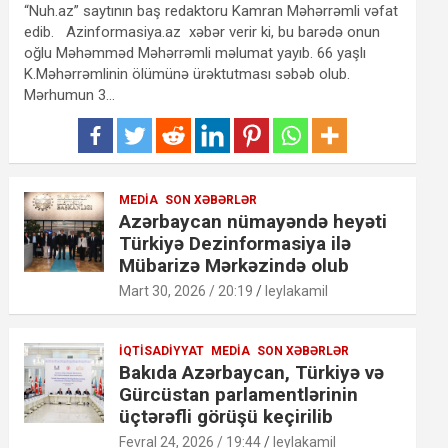
“Nuh.az” saytının baş redaktoru Kamran Məhərrəmli vəfat
edib. Azinformasiya.az xəbər verir ki, bu barədə onun
oğlu Məhəmməd Məhərrəmli məlumat yayıb. 66 yaşlı
K.Məhərrəmlinin ölümünə ürəktutması səbəb olub.
Mərhumun 3…
MEDIA
SON XƏBƏRLƏR
Azərbaycan nümayəndə heyəti
Türkiyə Dezinformasiya ilə
Mübarizə Mərkəzində olub
Mart 30, 2026 / 20:19
leylakamil
İQTISADIYYAT
MEDIA
SON XƏBƏRLƏR
Bakıda Azərbaycan, Türkiyə və
Gürcüstan parlamentlərinin
üçtərəfli görüşü keçirilib
Fevral 24, 2026 / 19:44
leylakamil