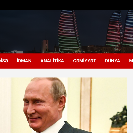
ISƏ
İDMAN
ANALITIKA
CƏMIYYƏT
DÜNYA
M