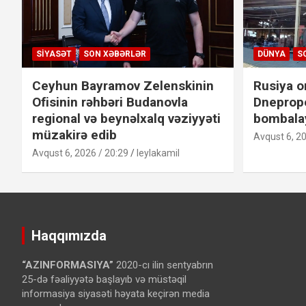
SIYASƏT
SON XƏBƏRLƏR
DÜNYA
S
Ceyhun Bayramov Zelenskinin
Rusiya o
Ofisinin rəhbəri Budanovla
Dneprope
regional və beynəlxalq vəziyyəti
bombalay
müzakirə edib
Avqust 6, 20
Avqust 6, 2026 / 20:29
leylakamil
Haqqımızda
“AZINFORMASIYA”
2020-cı ilin sentyabrın
25-də fəaliyyətə başlayıb və müstəqil
informasiya siyasəti həyata keçirən media