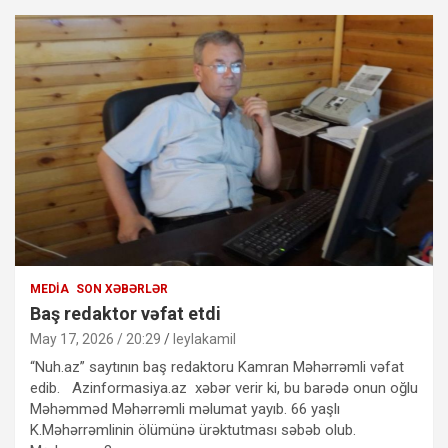
MEDIA
SON XƏBƏRLƏR
Baş redaktor vəfat etdi
May 17, 2026 / 20:29
leylakamil
“Nuh.az” saytının baş redaktoru Kamran Məhərrəmli vəfat
edib. Azinformasiya.az xəbər verir ki, bu barədə onun oğlu
Məhəmməd Məhərrəmli məlumat yayıb. 66 yaşlı
K.Məhərrəmlinin ölümünə ürəktutması səbəb olub.