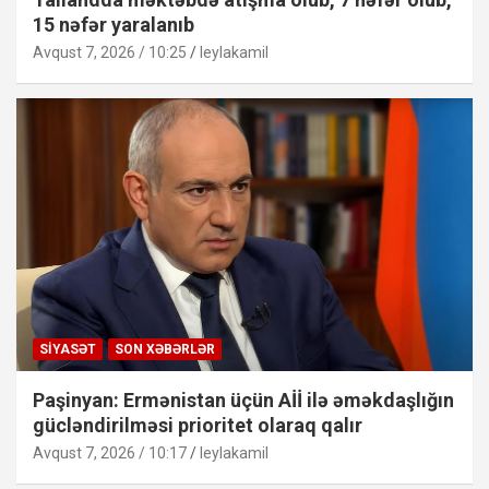
15 nəfər yaralanıb
Avqust 7, 2026 / 10:25
leylakamil
SIYASƏT
SON XƏBƏRLƏR
Paşinyan: Ermənistan üçün Aİİ ilə əməkdaşlığın
gücləndirilməsi prioritet olaraq qalır
Avqust 7, 2026 / 10:17
leylakamil