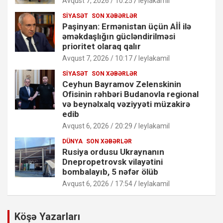
Avqust 7, 2026 / 10:25
leylakamil
SIYASƏT
SON XƏBƏRLƏR
Paşinyan: Ermənistan üçün Aİİ ilə
əməkdaşlığın gücləndirilməsi
prioritet olaraq qalır
Avqust 7, 2026 / 10:17
leylakamil
SIYASƏT
SON XƏBƏRLƏR
Ceyhun Bayramov Zelenskinin
Ofisinin rəhbəri Budanovla regional
və beynəlxalq vəziyyəti müzakirə
edib
Avqust 6, 2026 / 20:29
leylakamil
DÜNYA
SON XƏBƏRLƏR
Rusiya ordusu Ukraynanın
Dnepropetrovsk vilayətini
bombalayıb, 5 nəfər ölüb
Avqust 6, 2026 / 17:54
leylakamil
Köşə Yazarları