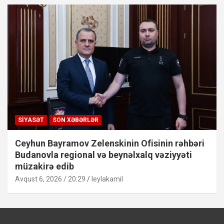
SIYASƏT
SON XƏBƏRLƏR
Ceyhun Bayramov Zelenskinin Ofisinin rəhbəri
Budanovla regional və beynəlxalq vəziyyəti
müzakirə edib
Avqust 6, 2026 / 20:29
leylakamil