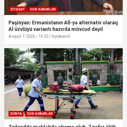
SIYASƏT
SON XƏBƏRLƏR
Paşinyan: Ermənistanın Aİİ-yə alternativ olaraq
Aİ üzvlüyü variantı hazırda mövcud deyil
Avqust 7, 2026 / 10:32
leylakamil
DÜNYA
SON XƏBƏRLƏR
Tailandda məktəbdə atışma olub, 7 nəfər ölüb,