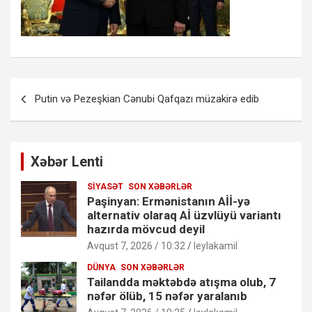
Yazı
Putin və Pezeşkian Cənubi Qafqazı müzakirə edib
naviqasiyası
Xəbər Lenti
SIYASƏT
SON XƏBƏRLƏR
Paşinyan: Ermənistanın Aİİ-yə
alternativ olaraq Aİ üzvlüyü variantı
hazırda mövcud deyil
Avqust 7, 2026 / 10:32
leylakamil
DÜNYA
SON XƏBƏRLƏR
Tailandda məktəbdə atışma olub, 7
nəfər ölüb, 15 nəfər yaralanıb