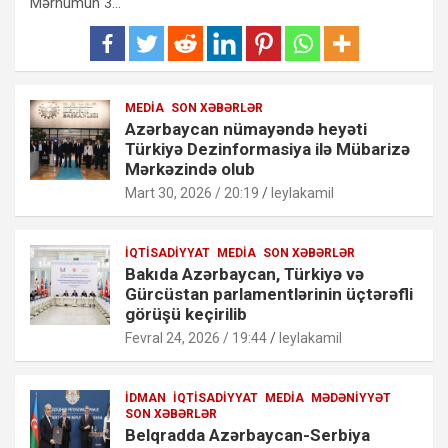
Mərhumun 3…
MEDIA
SON XƏBƏRLƏR
Azərbaycan nümayəndə heyəti
Türkiyə Dezinformasiya ilə Mübarizə
Mərkəzində olub
Mart 30, 2026 / 20:19
leylakamil
İQTISADIYYAT
MEDIA
SON XƏBƏRLƏR
Bakıda Azərbaycan, Türkiyə və
Gürcüstan parlamentlərinin üçtərəfli
görüşü keçirilib
Fevral 24, 2026 / 19:44
leylakamil
İDMAN
İQTISADIYYAT
MEDIA
MƏDƏNIYYƏT
SON XƏBƏRLƏR
Belqradda Azərbaycan-Serbiya