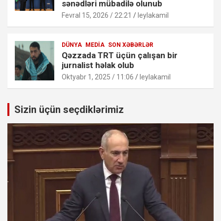
sənədləri mübadilə olunub
Fevral 15, 2026 / 22:21
leylakamil
DÜNYA
MEDIA
SON XƏBƏRLƏR
Qəzzada TRT üçün çalışan bir
jurnalist həlak olub
Oktyabr 1, 2025 / 11:06
leylakamil
Sizin üçün seçdiklərimiz