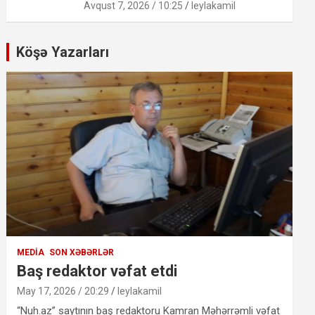
Avqust 7, 2026 / 10:25
leylakamil
Köşə Yazarları
MEDIA
SON XƏBƏRLƏR
Baş redaktor vəfat etdi
May 17, 2026 / 20:29
leylakamil
“Nuh.az” saytının baş redaktoru Kamran Məhərrəmli vəfat