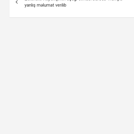
naviqasiyası
yanlış məlumat verilib