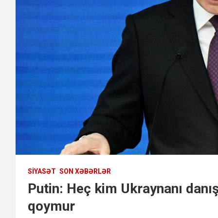
SIYASƏT
SON XƏBƏRLƏR
Putin: Heç kim Ukraynanı danı
qoymur