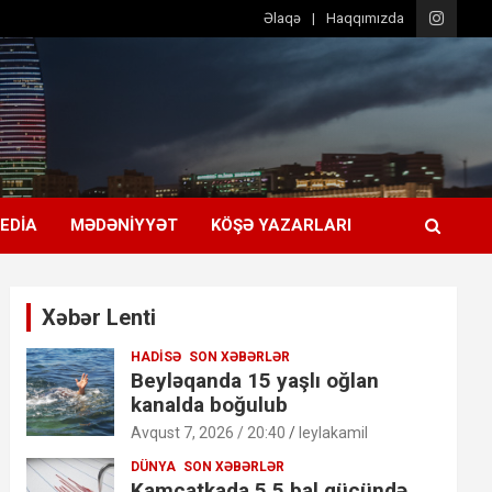
Əlaqə
Haqqımızda
EDIA
MƏDƏNIYYƏT
KÖŞƏ YAZARLARI
Xəbər Lenti
HADISƏ
SON XƏBƏRLƏR
Beyləqanda 15 yaşlı oğlan
kanalda boğulub
Avqust 7, 2026 / 20:40
leylakamil
DÜNYA
SON XƏBƏRLƏR
Kamçatkada 5,5 bal gücündə