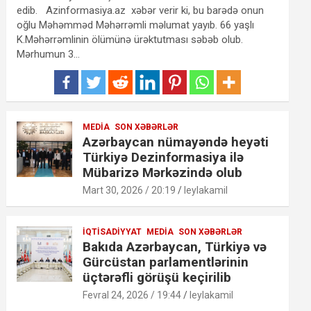
edib. Azinformasiya.az xəbər verir ki, bu barədə onun
oğlu Məhəmməd Məhərrəmli məlumat yayıb. 66 yaşlı
K.Məhərrəmlinin ölümünə ürəktutması səbəb olub.
Mərhumun 3…
MEDIA
SON XƏBƏRLƏR
Azərbaycan nümayəndə heyəti
Türkiyə Dezinformasiya ilə
Mübarizə Mərkəzində olub
Mart 30, 2026 / 20:19
leylakamil
İQTISADIYYAT
MEDIA
SON XƏBƏRLƏR
Bakıda Azərbaycan, Türkiyə və
Gürcüstan parlamentlərinin
üçtərəfli görüşü keçirilib
Fevral 24, 2026 / 19:44
leylakamil