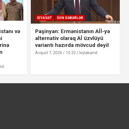
SIYASƏT
SON XƏBƏRLƏR
stanı və
Paşinyan: Ermənistanın Aİİ-yə
i
alternativ olaraq Aİ üzvlüyü
rinə
variantı hazırda mövcud deyil
m
Avqust 7, 2026 / 10:32
leylakamil
mil