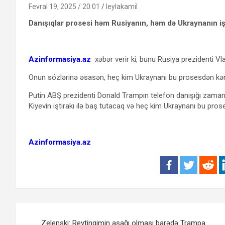
Fevral 19, 2025 / 20:01
leylakamil
Danışıqlar prosesi həm Rusiyanın, həm də Ukraynanın işti
Azinformasiya.az
xəbər verir ki, bunu Rusiya prezidenti Vlad
Onun sözlərinə əsasən, heç kim Ukraynanı bu prosesdən kə
Putin ABŞ prezidenti Donald Trampın telefon danışığı zamanı b
Kiyevin iştirakı ilə baş tutacaq və heç kim Ukraynanı bu pr
Azinformasiya.az
Yazı
Zelenski: Reytinqimin aşağı olması barədə Trampa