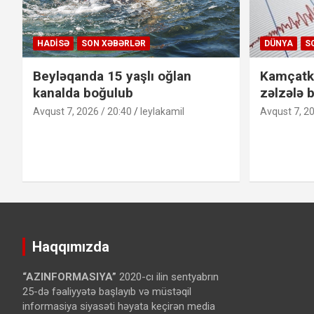
HADISƏ
SON XƏBƏRLƏR
DÜNYA
S
Beyləqanda 15 yaşlı oğlan
Kamçatk
kanalda boğulub
zəlzələ b
Avqust 7, 2026 / 20:40
leylakamil
Avqust 7, 20
Haqqımızda
“AZINFORMASIYA”
2020-cı ilin sentyabrın
25-də fəaliyyətə başlayıb və müstəqil
informasiya siyasəti həyata keçirən media