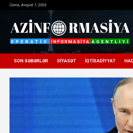
Skip
Cümə, Avqust 7, 2026
to
content
Operativ informasiya agentliyi
Azinformasiya
SON XƏBƏRLƏR
SIYASƏT
İQTISADIYYAT
HAD