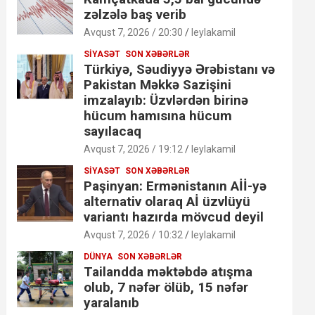
zəlzələ baş verib
Avqust 7, 2026 / 20:30
leylakamil
SIYASƏT
SON XƏBƏRLƏR
Türkiyə, Səudiyyə Ərəbistanı və
Pakistan Məkkə Sazişini
imzalayıb: Üzvlərdən birinə
hücum hamısına hücum
sayılacaq
Avqust 7, 2026 / 19:12
leylakamil
SIYASƏT
SON XƏBƏRLƏR
Paşinyan: Ermənistanın Aİİ-yə
alternativ olaraq Aİ üzvlüyü
variantı hazırda mövcud deyil
Avqust 7, 2026 / 10:32
leylakamil
DÜNYA
SON XƏBƏRLƏR
Tailandda məktəbdə atışma
olub, 7 nəfər ölüb, 15 nəfər
yaralanıb