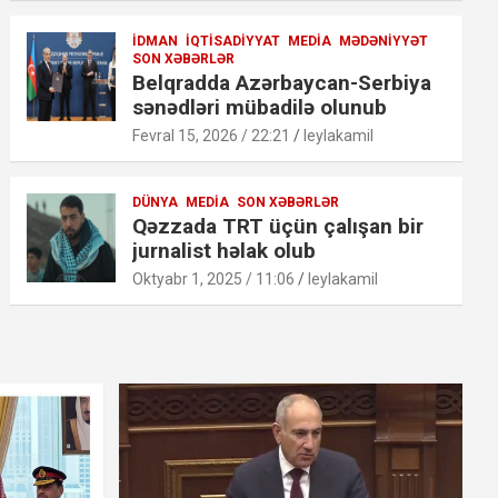
İDMAN
İQTISADIYYAT
MEDIA
MƏDƏNIYYƏT
SON XƏBƏRLƏR
Belqradda Azərbaycan-Serbiya
sənədləri mübadilə olunub
Fevral 15, 2026 / 22:21
leylakamil
DÜNYA
MEDIA
SON XƏBƏRLƏR
Qəzzada TRT üçün çalışan bir
jurnalist həlak olub
Oktyabr 1, 2025 / 11:06
leylakamil