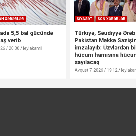
ON XƏBƏRLƏR
SIYASƏT
SON XƏBƏRLƏR
ada 5,5 bal gücündə
Türkiyə, Səudiyyə Ərəbi
aş verib
Pakistan Məkkə Sazişin
imzalayıb: Üzvlərdən bi
26 / 20:30
leylakamil
hücum hamısına hücu
sayılacaq
Avqust 7, 2026 / 19:12
leylaka