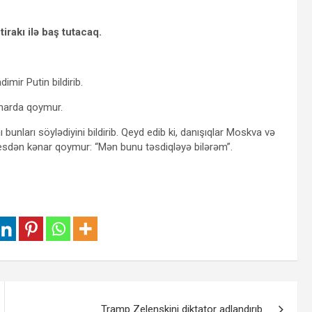
rakı ilə baş tutacaq.
imir Putin bildirib.
narda qoymur.
unları söylədiyini bildirib. Qeyd edib ki, danışıqlar Moskva və
osesdən kənar qoymur: “Mən bunu təsdiqləyə bilərəm”.
Tramp Zelenskini diktator adlandırıb