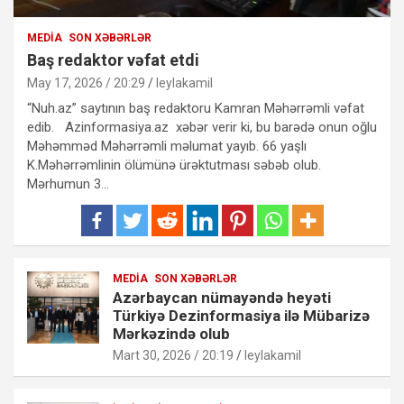
MEDIA
SON XƏBƏRLƏR
Baş redaktor vəfat etdi
May 17, 2026 / 20:29
leylakamil
“Nuh.az” saytının baş redaktoru Kamran Məhərrəmli vəfat
edib. Azinformasiya.az xəbər verir ki, bu barədə onun oğlu
Məhəmməd Məhərrəmli məlumat yayıb. 66 yaşlı
K.Məhərrəmlinin ölümünə ürəktutması səbəb olub.
Mərhumun 3…
MEDIA
SON XƏBƏRLƏR
Azərbaycan nümayəndə heyəti
Türkiyə Dezinformasiya ilə Mübarizə
Mərkəzində olub
Mart 30, 2026 / 20:19
leylakamil