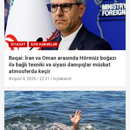
SIYASƏT
SON XƏBƏRLƏR
Bəqai: İran və Oman arasında Hörmüz boğazı
ilə bağlı texniki və siyasi danışıqlar müsbət
atmosferdə keçir
Avqust 4, 2026 / 22:31
leylakamil