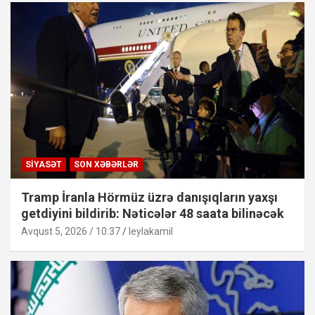
SIYASƏT
SON XƏBƏRLƏR
Tramp İranla Hörmüz üzrə danışıqların yaxşı
getdiyini bildirib: Nəticələr 48 saata bilinəcək
Avqust 5, 2026 / 10:37
leylakamil