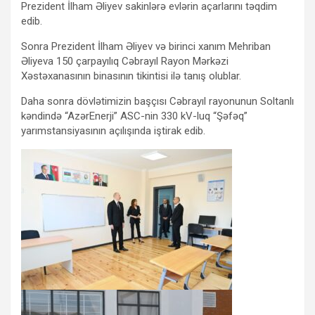
Prezident İlham Əliyev sakinlərə evlərin açarlarını təqdim
edib.
Sonra Prezident İlham Əliyev və birinci xanım Mehriban
Əliyeva 150 çarpayılıq Cəbrayıl Rayon Mərkəzi
Xəstəxanasının binasının tikintisi ilə tanış olublar.
Daha sonra dövlətimizin başçısı Cəbrayıl rayonunun Soltanlı
kəndində “AzərEnerji” ASC-nin 330 kV-luq “Şəfəq”
yarımstansiyasının açılışında iştirak edib.