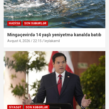
HADISƏ
SON XƏBƏRLƏR
Mingəçevirdə 14 yaşlı yeniyetmə kanalda batıb
Avqust 4, 2026 / 22:15
leylakamil
SIYASƏT
SON XƏBƏRLƏR