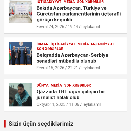
İQTISADIYYAT
MEDIA
SON XƏBƏRLƏR
Bakıda Azərbaycan, Türkiyə və
Gürcüstan parlamentlərinin üçtərəfli
görüşü keçirilib
Fevral 24, 2026 / 19:44
leylakamil
İDMAN
İQTISADIYYAT
MEDIA
MƏDƏNIYYƏT
SON XƏBƏRLƏR
Belqradda Azərbaycan-Serbiya
sənədləri mübadilə olunub
Fevral 15, 2026 / 22:21
leylakamil
DÜNYA
MEDIA
SON XƏBƏRLƏR
Qəzzada TRT üçün çalışan bir
jurnalist həlak olub
Oktyabr 1, 2025 / 11:06
leylakamil
Sizin üçün seçdiklərimiz