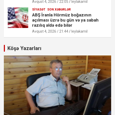
Avqust 4, 2026 / 22:05
leylakamil
SIYASƏT
SON XƏBƏRLƏR
ABŞ İranla Hörmüz boğazının
açılması üzrə bu gün və ya sabah
razılıq əldə edə bilər
Avqust 4, 2026 / 21:44
leylakamil
Köşə Yazarları