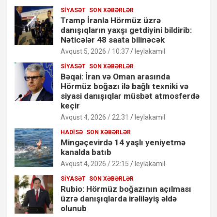
SIYASƏT
SON XƏBƏRLƏR
Tramp İranla Hörmüz üzrə
danışıqların yaxşı getdiyini bildirib:
Nəticələr 48 saata bilinəcək
Avqust 5, 2026 / 10:37
leylakamil
SIYASƏT
SON XƏBƏRLƏR
Bəqai: İran və Oman arasında
Hörmüz boğazı ilə bağlı texniki və
siyasi danışıqlar müsbət atmosferdə
keçir
Avqust 4, 2026 / 22:31
leylakamil
HADISƏ
SON XƏBƏRLƏR
Mingəçevirdə 14 yaşlı yeniyetmə
kanalda batıb
Avqust 4, 2026 / 22:15
leylakamil
SIYASƏT
SON XƏBƏRLƏR
Rubio: Hörmüz boğazının açılması
üzrə danışıqlarda irəliləyiş əldə
olunub