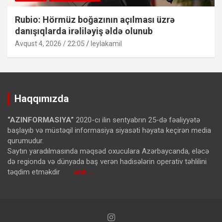
Rubio: Hörmüz boğazının açılması üzrə
danışıqlarda irəliləyiş əldə olunub
Avqust 4, 2026 / 22:05
leylakamil
Haqqımızda
“AZINFORMASIYA”
2020-cı ilin sentyabrın 25-də fəaliyyətə
başlayıb və müstəqil informasiya siyasəti həyata keçirən media
qurumudur.
Saytın yaradılmasında məqsəd oxuculara Azərbaycanda, eləcə
də regionda və dünyada baş verən hadisələrin operativ təhlilini
təqdim etməkdir
ardı …