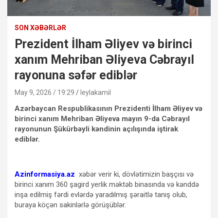
SON XƏBƏRLƏR
Prezident İlham Əliyev və birinci
xanım Mehriban Əliyeva Cəbrayıl
rayonuna səfər ediblər
May 9, 2026 / 19:29
leylakamil
Azərbaycan Respublikasının Prezidenti İlham Əliyev və
birinci xanım Mehriban Əliyeva mayın 9-da Cəbrayıl
rayonunun Şükürbəyli kəndinin açılışında iştirak
ediblər.
Azinformasiya.az
xəbər verir ki, dövlətimizin başçısı və
birinci xanım 360 şagird yerlik məktəb binasında və kənddə
inşa edilmiş fərdi evlərdə yaradılmış şəraitlə tanış olub,
buraya köçən sakinlərlə görüşüblər.