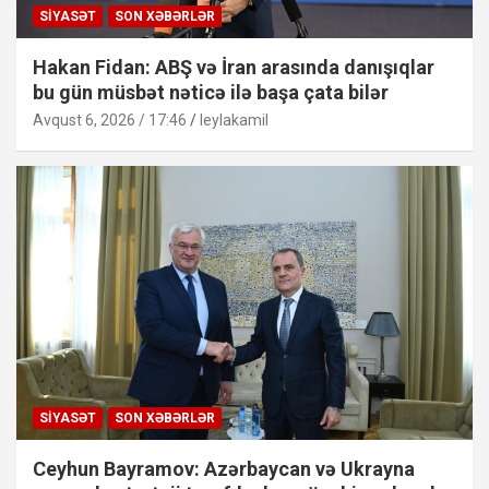
SIYASƏT
SON XƏBƏRLƏR
Hakan Fidan: ABŞ və İran arasında danışıqlar
bu gün müsbət nəticə ilə başa çata bilər
Avqust 6, 2026 / 17:46
leylakamil
SIYASƏT
SON XƏBƏRLƏR
Ceyhun Bayramov: Azərbaycan və Ukrayna