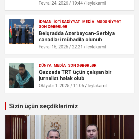
Fevral 24, 2026 / 19:44
leylakamil
İDMAN
İQTISADIYYAT
MEDIA
MƏDƏNIYYƏT
SON XƏBƏRLƏR
Belqradda Azərbaycan-Serbiya
sənədləri mübadilə olunub
Fevral 15, 2026 / 22:21
leylakamil
DÜNYA
MEDIA
SON XƏBƏRLƏR
Qəzzada TRT üçün çalışan bir
jurnalist həlak olub
Oktyabr 1, 2025 / 11:06
leylakamil
Sizin üçün seçdiklərimiz