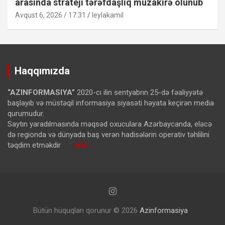
arasında strateji tərəfdaşlıq müzakirə olunub
Avqust 6, 2026 / 17:31
leylakamil
Haqqımızda
“AZINFORMASIYA”
2020-cı ilin sentyabrın 25-də fəaliyyətə
başlayıb və müstəqil informasiya siyasəti həyata keçirən media
qurumudur.
Saytın yaradılmasında məqsəd oxuculara Azərbaycanda, eləcə
də regionda və dünyada baş verən hadisələrin operativ təhlilini
təqdim etməkdir
ardı …
Bütün hüquqları qorunur © 2026
Azinformasiya