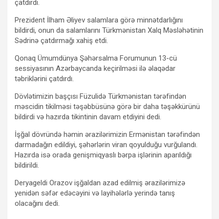
çatdırdı.
Prezident İlham Əliyev salamlara görə minnətdarlığını
bildirdi, onun da salamlarını Türkmənistan Xalq Məsləhətinin
Sədrinə çatdırmağı xahiş etdi.
Qonaq Ümumdünya Şəhərsalma Forumunun 13-cü
sessiyasının Azərbaycanda keçirilməsi ilə əlaqədar
təbriklərini çatdırdı.
Dövlətimizin başçısı Füzulidə Türkmənistan tərəfindən
məscidin tikilməsi təşəbbüsünə görə bir daha təşəkkürünü
bildirdi və hazırda tikintinin davam etdiyini dedi.
İşğal dövründə həmin ərazilərimizin Ermənistan tərəfindən
darmadağın edildiyi, şəhərlərin viran qoyulduğu vurğulandı.
Hazırda isə orada genişmiqyaslı bərpa işlərinin aparıldığı
bildirildi.
Deryageldi Orazov işğaldan azad edilmiş ərazilərimizə
yenidən səfər edəcəyini və layihələrlə yerində tanış
olacağını dedi.