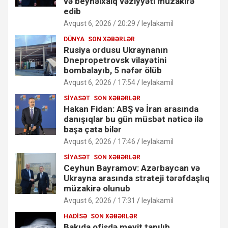
və beynəlxalq vəziyyəti müzakirə
edib
Avqust 6, 2026 / 20:29
leylakamil
DÜNYA
SON XƏBƏRLƏR
Rusiya ordusu Ukraynanın
Dnepropetrovsk vilayətini
bombalayıb, 5 nəfər ölüb
Avqust 6, 2026 / 17:54
leylakamil
SIYASƏT
SON XƏBƏRLƏR
Hakan Fidan: ABŞ və İran arasında
danışıqlar bu gün müsbət nəticə ilə
başa çata bilər
Avqust 6, 2026 / 17:46
leylakamil
SIYASƏT
SON XƏBƏRLƏR
Ceyhun Bayramov: Azərbaycan və
Ukrayna arasında strateji tərəfdaşlıq
müzakirə olunub
Avqust 6, 2026 / 17:31
leylakamil
HADISƏ
SON XƏBƏRLƏR
Bakıda ofisdə meyit tapılıb