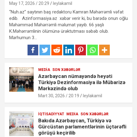
May 17, 2026 / 20:29
leylakamil
“Nuh.az” saytının baş redaktoru Kamran Məhərrəmli vəfat
edib. Azinformasiya.az xəbər verir ki, bu barədə onun oğlu
Məhəmməd Məhərrəmli məlumat yayıb. 66 yaşlı
K.Məhərrəmlinin ölümünə ürəktutması səbəb olub.
Mərhumun 3…
MEDIA
SON XƏBƏRLƏR
Azərbaycan nümayəndə heyəti
Türkiyə Dezinformasiya ilə Mübarizə
Mərkəzində olub
Mart 30, 2026 / 20:19
leylakamil
İQTISADIYYAT
MEDIA
SON XƏBƏRLƏR
Bakıda Azərbaycan, Türkiyə və
Gürcüstan parlamentlərinin üçtərəfli
görüşü keçirilib