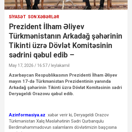
SIYASƏT
SON XƏBƏRLƏR
Prezident İlham Əliyev
Türkmənistanın Arkadağ şəhərinin
Tikinti üzrə Dövlət Komitəsinin
sədrini qəbul edib –
May 17, 2026 / 16:57
leylakamil
Azərbaycan Respublikasının Prezidenti İlham Əliyev
mayın 17-də Türkmənistan Prezidentinin yanında
Arkadağ şəhərinin Tikinti üzrə Dövlət Komitəsinin sədri
Deryageldi Orazovu qəbul edib.
Azinformasiya.az
xəbər verir ki, Deryageldi Orazov
Türkmənistan Xalq Məsləhətinin Sədri Qurbanqulu
Berdiməhəmmədovun salamlarını dövlətimizin başçısına