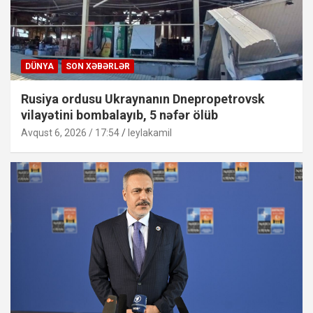
DÜNYA
SON XƏBƏRLƏR
Rusiya ordusu Ukraynanın Dnepropetrovsk
vilayətini bombalayıb, 5 nəfər ölüb
Avqust 6, 2026 / 17:54
leylakamil