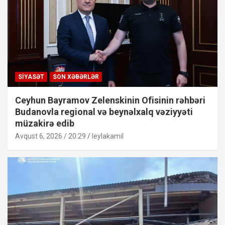
SIYASƏT
SON XƏBƏRLƏR
Ceyhun Bayramov Zelenskinin Ofisinin rəhbəri
Budanovla regional və beynəlxalq vəziyyəti
müzakirə edib
Avqust 6, 2026 / 20:29
leylakamil