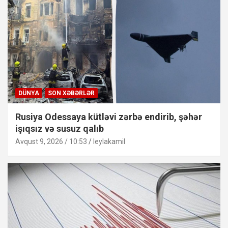
DÜNYA
SON XƏBƏRLƏR
Rusiya Odessaya kütləvi zərbə endirib, şəhər
işıqsız və susuz qalıb
Avqust 9, 2026 / 10:53
leylakamil