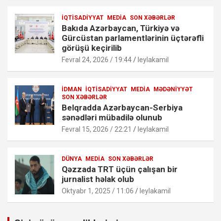
İQTISADIYYAT
MEDIA
SON XƏBƏRLƏR
Bakıda Azərbaycan, Türkiyə və
Gürcüstan parlamentlərinin üçtərəfli
görüşü keçirilib
Fevral 24, 2026 / 19:44
leylakamil
İDMAN
İQTISADIYYAT
MEDIA
MƏDƏNIYYƏT
SON XƏBƏRLƏR
Belqradda Azərbaycan-Serbiya
sənədləri mübadilə olunub
Fevral 15, 2026 / 22:21
leylakamil
DÜNYA
MEDIA
SON XƏBƏRLƏR
Qəzzada TRT üçün çalışan bir
jurnalist həlak olub
Oktyabr 1, 2025 / 11:06
leylakamil