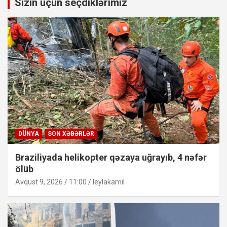
Sizin üçün seçdiklərimiz
DÜNYA
SON XƏBƏRLƏR
Braziliyada helikopter qəzaya uğrayıb, 4 nəfər
ölüb
Avqust 9, 2026 / 11:00
leylakamil