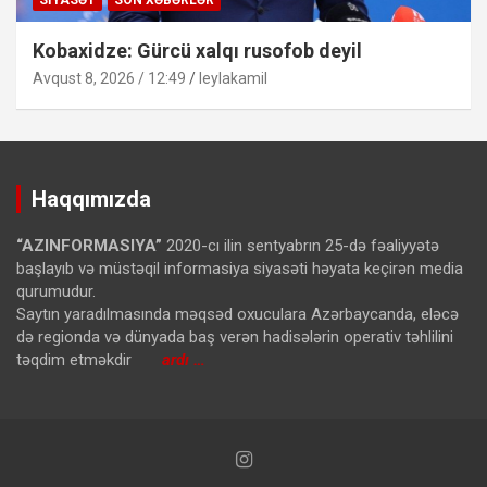
Kobaxidze: Gürcü xalqı rusofob deyil
Avqust 8, 2026 / 12:49
leylakamil
Haqqımızda
“AZINFORMASIYA”
2020-cı ilin sentyabrın 25-də fəaliyyətə
başlayıb və müstəqil informasiya siyasəti həyata keçirən media
qurumudur.
Saytın yaradılmasında məqsəd oxuculara Azərbaycanda, eləcə
də regionda və dünyada baş verən hadisələrin operativ təhlilini
təqdim etməkdir
ardı …