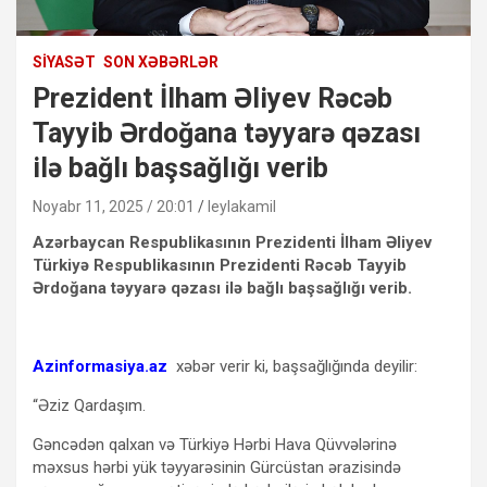
SIYASƏT
SON XƏBƏRLƏR
Prezident İlham Əliyev Rəcəb
Tayyib Ərdoğana təyyarə qəzası
ilə bağlı başsağlığı verib
Noyabr 11, 2025 / 20:01
leylakamil
Azərbaycan Respublikasının Prezidenti İlham Əliyev
Türkiyə Respublikasının Prezidenti Rəcəb Tayyib
Ərdoğana təyyarə qəzası ilə bağlı başsağlığı verib.
Azinformasiya.az
xəbər verir ki, başsağlığında deyilir:
“Əziz Qardaşım.
Gəncədən qalxan və Türkiyə Hərbi Hava Qüvvələrinə
məxsus hərbi yük təyyarəsinin Gürcüstan ərazisində