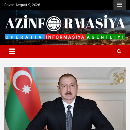
Skip
Bazar, Avqust 9, 2026
to
content
Operativ informasiya agentliyi
Azinformasiya