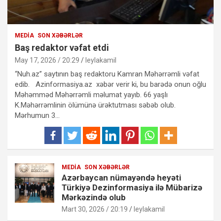
MEDIA
SON XƏBƏRLƏR
Baş redaktor vəfat etdi
May 17, 2026 / 20:29
leylakamil
“Nuh.az” saytının baş redaktoru Kamran Məhərrəmli vəfat
edib. Azinformasiya.az xəbər verir ki, bu barədə onun oğlu
Məhəmməd Məhərrəmli məlumat yayıb. 66 yaşlı
K.Məhərrəmlinin ölümünə ürəktutması səbəb olub.
Mərhumun 3…
MEDIA
SON XƏBƏRLƏR
Azərbaycan nümayəndə heyəti
Türkiyə Dezinformasiya ilə Mübarizə
Mərkəzində olub
Mart 30, 2026 / 20:19
leylakamil