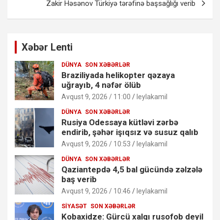
Zakir Həsənov Türkiyə tərəfinə başsağlığı verib
Xəbər Lenti
DÜNYA
SON XƏBƏRLƏR
Braziliyada helikopter qəzaya
uğrayıb, 4 nəfər ölüb
Avqust 9, 2026 / 11:00
leylakamil
DÜNYA
SON XƏBƏRLƏR
Rusiya Odessaya kütləvi zərbə
endirib, şəhər işıqsız və susuz qalıb
Avqust 9, 2026 / 10:53
leylakamil
DÜNYA
SON XƏBƏRLƏR
Qaziantepdə 4,5 bal gücündə zəlzələ
baş verib
Avqust 9, 2026 / 10:46
leylakamil
SIYASƏT
SON XƏBƏRLƏR
Kobaxidze: Gürcü xalqı rusofob deyil