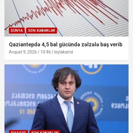
DÜNYA
SON XƏBƏRLƏR
Qaziantepdə 4,5 bal gücündə zəlzələ baş verib
Avqust 9, 2026 / 10:46
leylakamil
SIYASƏT
SON XƏBƏRLƏR