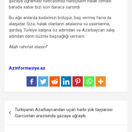
qəzaya uğraması nəticəsində hərbçilərin həlak olması
barədə xəbər bizi son dərəcə sarsıtdı.
Bu ağır anlarda kədərinizi bölüşür, baş vermiş faciə ilə
əlaqədar Sizə, həlak olanların ailələrinə və yaxınlarına,
qardaş Türkiyə xalqına öz adımdan və Azərbaycan xalqı
adından dərin hüznlə başsağlığı verirəm.
Allah rəhmət eləsin!”
Azinformasiya.az
Yazı
Türkiyənin Azərbaycandan uçan hərbi yük təyyarəsi
naviqasiyası
Gürcüstan ərazisində qəzaya uğrayıb