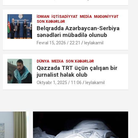
İDMAN
İQTISADIYYAT
MEDIA
MƏDƏNIYYƏT
SON XƏBƏRLƏR
Belqradda Azərbaycan-Serbiya
sənədləri mübadilə olunub
Fevral 15, 2026 / 22:21
leylakamil
DÜNYA
MEDIA
SON XƏBƏRLƏR
Qəzzada TRT üçün çalışan bir
jurnalist həlak olub
Oktyabr 1, 2025 / 11:06
leylakamil