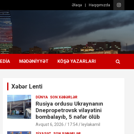
Əlaqə
Haqqımızda
EDIA
MƏDƏNIYYƏT
KÖŞƏ YAZARLARI
Xəbər Lenti
DÜNYA
SON XƏBƏRLƏR
Rusiya ordusu Ukraynanın
Dnepropetrovsk vilayətini
bombalayıb, 5 nəfər ölüb
Avqust 6, 2026 / 17:54
leylakamil
SIYASƏT
SON XƏBƏRLƏR