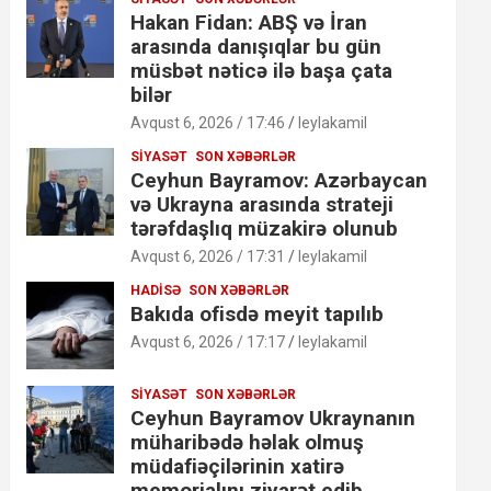
Hakan Fidan: ABŞ və İran
arasında danışıqlar bu gün
müsbət nəticə ilə başa çata
bilər
Avqust 6, 2026 / 17:46
leylakamil
SIYASƏT
SON XƏBƏRLƏR
Ceyhun Bayramov: Azərbaycan
və Ukrayna arasında strateji
tərəfdaşlıq müzakirə olunub
Avqust 6, 2026 / 17:31
leylakamil
HADISƏ
SON XƏBƏRLƏR
Bakıda ofisdə meyit tapılıb
Avqust 6, 2026 / 17:17
leylakamil
SIYASƏT
SON XƏBƏRLƏR
Ceyhun Bayramov Ukraynanın
müharibədə həlak olmuş
müdafiəçilərinin xatirə
memorialını ziyarət edib