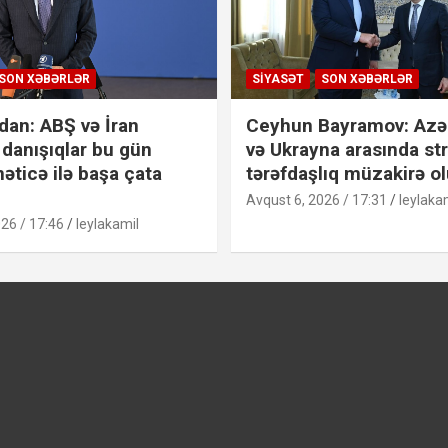
SON XƏBƏRLƏR
SIYASƏT
SON XƏBƏRLƏR
dan: ABŞ və İran
Ceyhun Bayramov: Azə
 danışıqlar bu gün
və Ukrayna arasında str
əticə ilə başa çata
tərəfdaşlıq müzakirə o
Avqust 6, 2026 / 17:31
leylaka
26 / 17:46
leylakamil