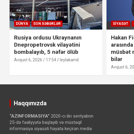
DÜNYA
SON XƏBƏRLƏR
SIYASƏT
Rusiya ordusu Ukraynanın
Hakan Fi
Dnepropetrovsk vilayətini
arasında
bombalayıb, 5 nəfər ölüb
müsbət n
bilər
Avqust 6, 2026 / 17:54
leylakamil
Avqust 6, 20
Haqqımızda
“AZINFORMASIYA”
2020-cı ilin sentyabrın
25-də fəaliyyətə başlayıb və müstəqil
informasiya siyasəti həyata keçirən media