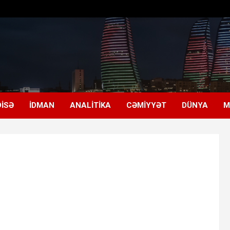
ISƏ
İDMAN
ANALITIKA
CƏMIYYƏT
DÜNYA
M