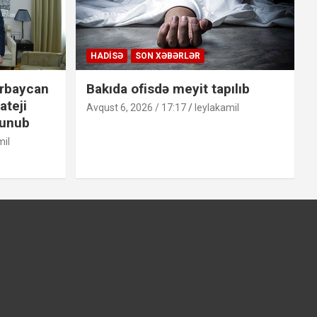
HADISƏ
SON XƏBƏRLƏR
rbaycan
Bakıda ofisdə meyit tapılıb
ateji
Avqust 6, 2026 / 17:17
leylakamil
lunub
mil