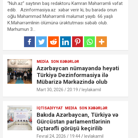
“Nuh.az” saytının baş redaktoru Kamran Məhərrəmli vəfat
edib. Azinformasiya.az xəbər verir ki, bu barədə onun
oğlu Məhəmməd Məhərrəmli məlumat yayıb. 66 yaşlı
K.Məhərrəmlinin ölümünə ürəktutması səbəb olub.
Mərhumun 3…
MEDIA
SON XƏBƏRLƏR
Azərbaycan nümayəndə heyəti
Türkiyə Dezinformasiya ilə
Mübarizə Mərkəzində olub
Mart 30, 2026 / 20:19
leylakamil
İQTISADIYYAT
MEDIA
SON XƏBƏRLƏR
Bakıda Azərbaycan, Türkiyə və
Gürcüstan parlamentlərinin
üçtərəfli görüşü keçirilib
Fevral 24, 2026 / 19:44
leylakamil