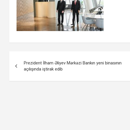
Yazı
Prezident İlham Əliyev Mərkəzi Bankın yeni binasının
naviqasiyası
açılışında iştirak edib