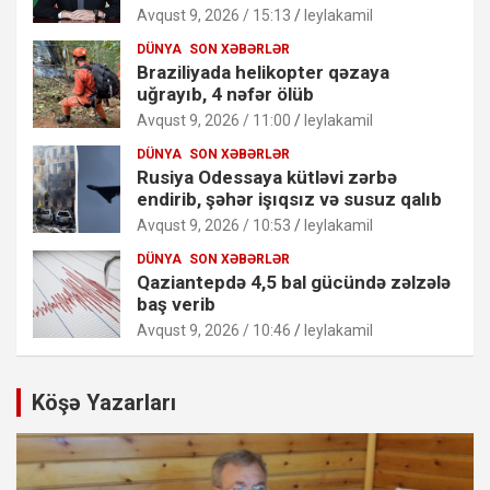
Avqust 9, 2026 / 15:13
leylakamil
DÜNYA
SON XƏBƏRLƏR
Braziliyada helikopter qəzaya
uğrayıb, 4 nəfər ölüb
Avqust 9, 2026 / 11:00
leylakamil
DÜNYA
SON XƏBƏRLƏR
Rusiya Odessaya kütləvi zərbə
endirib, şəhər işıqsız və susuz qalıb
Avqust 9, 2026 / 10:53
leylakamil
DÜNYA
SON XƏBƏRLƏR
Qaziantepdə 4,5 bal gücündə zəlzələ
baş verib
Avqust 9, 2026 / 10:46
leylakamil
Köşə Yazarları