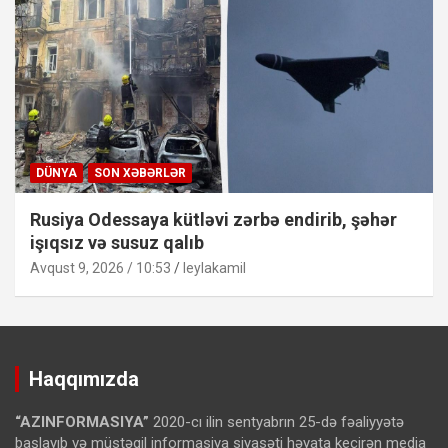
DÜNYA
SON XƏBƏRLƏR
Rusiya Odessaya kütləvi zərbə endirib, şəhər
işıqsız və susuz qalıb
Avqust 9, 2026 / 10:53
leylakamil
Haqqımızda
“AZINFORMASIYA”
2020-cı ilin sentyabrın 25-də fəaliyyətə
başlayıb və müstəqil informasiya siyasəti həyata keçirən media