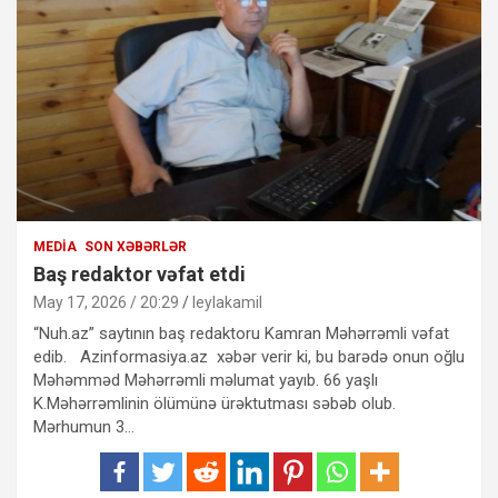
MEDIA
SON XƏBƏRLƏR
Baş redaktor vəfat etdi
May 17, 2026 / 20:29
leylakamil
“Nuh.az” saytının baş redaktoru Kamran Məhərrəmli vəfat
edib. Azinformasiya.az xəbər verir ki, bu barədə onun oğlu
Məhəmməd Məhərrəmli məlumat yayıb. 66 yaşlı
K.Məhərrəmlinin ölümünə ürəktutması səbəb olub.
Mərhumun 3…