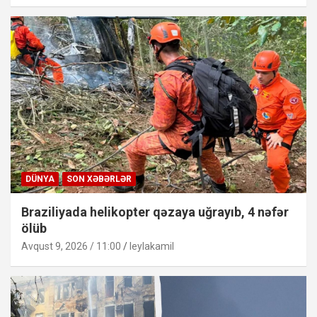
DÜNYA
SON XƏBƏRLƏR
Braziliyada helikopter qəzaya uğrayıb, 4 nəfər
ölüb
Avqust 9, 2026 / 11:00
leylakamil