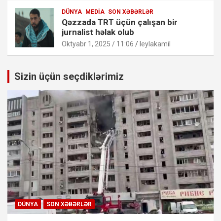
DÜNYA
MEDIA
SON XƏBƏRLƏR
Qəzzada TRT üçün çalışan bir
jurnalist həlak olub
Oktyabr 1, 2025 / 11:06
leylakamil
Sizin üçün seçdiklərimiz
DÜNYA
SON XƏBƏRLƏR