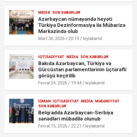
MEDIA
SON XƏBƏRLƏR
Azərbaycan nümayəndə heyəti
Türkiyə Dezinformasiya ilə Mübarizə
Mərkəzində olub
Mart 30, 2026 / 20:19
leylakamil
İQTISADIYYAT
MEDIA
SON XƏBƏRLƏR
Bakıda Azərbaycan, Türkiyə və
Gürcüstan parlamentlərinin üçtərəfli
görüşü keçirilib
Fevral 24, 2026 / 19:44
leylakamil
İDMAN
İQTISADIYYAT
MEDIA
MƏDƏNIYYƏT
SON XƏBƏRLƏR
Belqradda Azərbaycan-Serbiya
sənədləri mübadilə olunub
Fevral 15, 2026 / 22:21
leylakamil