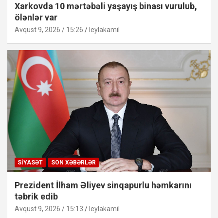
Xarkovda 10 mərtəbəli yaşayış binası vurulub,
ölənlər var
Avqust 9, 2026 / 15:26
leylakamil
SIYASƏT
SON XƏBƏRLƏR
Prezident İlham Əliyev sinqapurlu həmkarını
təbrik edib
Avqust 9, 2026 / 15:13
leylakamil