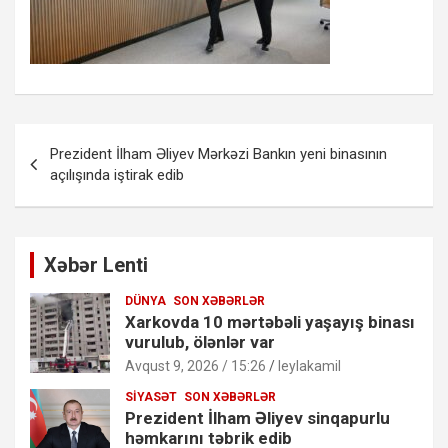
Yazı
Prezident İlham Əliyev Mərkəzi Bankın yeni binasının
naviqasiyası
açılışında iştirak edib
Xəbər Lenti
DÜNYA
SON XƏBƏRLƏR
Xarkovda 10 mərtəbəli yaşayış binası
vurulub, ölənlər var
Avqust 9, 2026 / 15:26
leylakamil
SIYASƏT
SON XƏBƏRLƏR
Prezident İlham Əliyev sinqapurlu
həmkarını təbrik edib