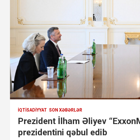
İQTISADIYYAT
SON XƏBƏRLƏR
Prezident İlham Əliyev “ExxonMo
prezidentini qəbul edib