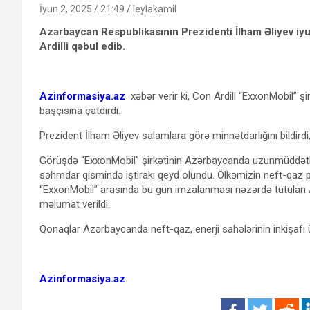
İyun 2, 2025 / 21:49
leylakamil
Azərbaycan Respublikasının Prezidenti İlham Əliyev iyu
Ardilli qəbul edib.
Azinformasiya.az
xəbər verir ki, Con Ardill “ExxonMobil” şi
başçısına çatdırdı.
Prezident İlham Əliyev salamlara görə minnətdarlığını bildirdi
Görüşdə “ExxonMobil” şirkətinin Azərbaycanda uzunmüddətli 
səhmdar qismində iştirakı qeyd olundu. Ölkəmizin neft-qaz p
“ExxonMobil” arasında bu gün imzalanması nəzərdə tutul
məlumat verildi.
Qonaqlar Azərbaycanda neft-qaz, enerji sahələrinin inkişafı 
Azinformasiya.az