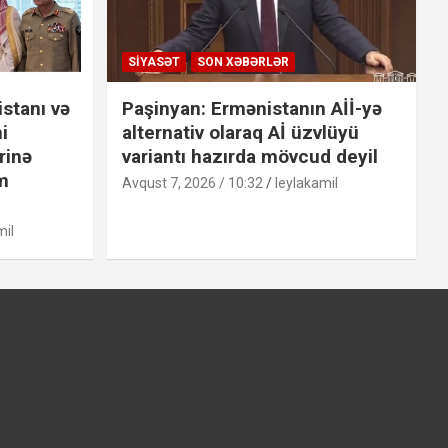
SIYASƏT
SON XƏBƏRLƏR
stanı və
Paşinyan: Ermənistanın Aİİ-yə
i
alternativ olaraq Aİ üzvlüyü
rinə
variantı hazırda mövcud deyil
m
Avqust 7, 2026 / 10:32
leylakamil
mil