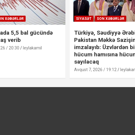
ON XƏBƏRLƏR
SIYASƏT
SON XƏBƏRLƏR
ada 5,5 bal gücündə
Türkiyə, Səudiyyə Ərəbi
aş verib
Pakistan Məkkə Sazişin
imzalayıb: Üzvlərdən bi
26 / 20:30
leylakamil
hücum hamısına hücu
sayılacaq
Avqust 7, 2026 / 19:12
leylaka