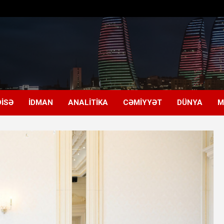
ISƏ
İDMAN
ANALITIKA
CƏMIYYƏT
DÜNYA
M