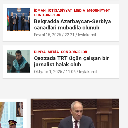
İDMAN
İQTISADIYYAT
MEDIA
MƏDƏNIYYƏT
SON XƏBƏRLƏR
Belqradda Azərbaycan-Serbiya
sənədləri mübadilə olunub
Fevral 15, 2026 / 22:21
leylakamil
DÜNYA
MEDIA
SON XƏBƏRLƏR
Qəzzada TRT üçün çalışan bir
jurnalist həlak olub
Oktyabr 1, 2025 / 11:06
leylakamil