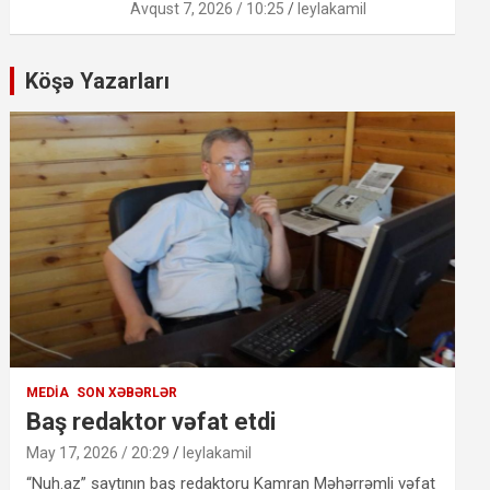
Avqust 7, 2026 / 10:25
leylakamil
Köşə Yazarları
MEDIA
SON XƏBƏRLƏR
Baş redaktor vəfat etdi
May 17, 2026 / 20:29
leylakamil
“Nuh.az” saytının baş redaktoru Kamran Məhərrəmli vəfat