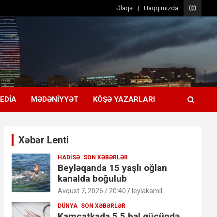
Əlaqə
Haqqımızda
EDIA
MƏDƏNIYYƏT
KÖŞƏ YAZARLARI
Xəbər Lenti
HADISƏ
SON XƏBƏRLƏR
Beyləqanda 15 yaşlı oğlan
kanalda boğulub
Avqust 7, 2026 / 20:40
leylakamil
DÜNYA
SON XƏBƏRLƏR
Kamçatkada 5,5 bal gücündə