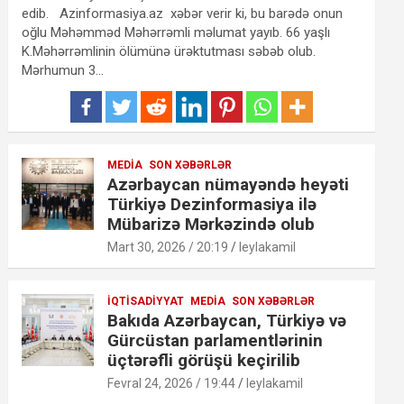
edib. Azinformasiya.az xəbər verir ki, bu barədə onun
oğlu Məhəmməd Məhərrəmli məlumat yayıb. 66 yaşlı
K.Məhərrəmlinin ölümünə ürəktutması səbəb olub.
Mərhumun 3…
MEDIA
SON XƏBƏRLƏR
Azərbaycan nümayəndə heyəti
Türkiyə Dezinformasiya ilə
Mübarizə Mərkəzində olub
Mart 30, 2026 / 20:19
leylakamil
İQTISADIYYAT
MEDIA
SON XƏBƏRLƏR
Bakıda Azərbaycan, Türkiyə və
Gürcüstan parlamentlərinin
üçtərəfli görüşü keçirilib
Fevral 24, 2026 / 19:44
leylakamil