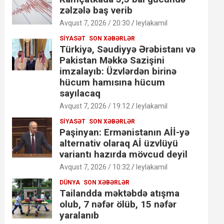
zəlzələ baş verib
Avqust 7, 2026 / 20:30
leylakamil
SIYASƏT
SON XƏBƏRLƏR
Türkiyə, Səudiyyə Ərəbistanı və
Pakistan Məkkə Sazişini
imzalayıb: Üzvlərdən birinə
hücum hamısına hücum
sayılacaq
Avqust 7, 2026 / 19:12
leylakamil
SIYASƏT
SON XƏBƏRLƏR
Paşinyan: Ermənistanın Aİİ-yə
alternativ olaraq Aİ üzvlüyü
variantı hazırda mövcud deyil
Avqust 7, 2026 / 10:32
leylakamil
DÜNYA
SON XƏBƏRLƏR
Tailandda məktəbdə atışma
olub, 7 nəfər ölüb, 15 nəfər
yaralanıb