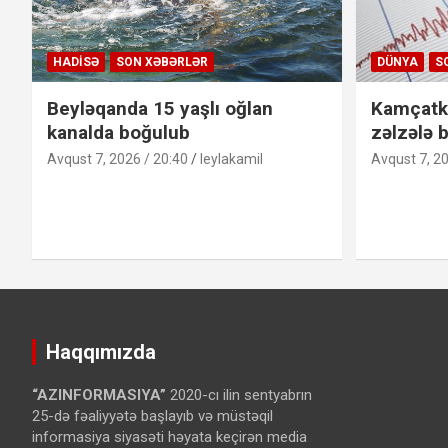
HADISƏ
SON XƏBƏRLƏR
DÜNYA
S
Beyləqanda 15 yaşlı oğlan
Kamçatk
kanalda boğulub
zəlzələ b
Avqust 7, 2026 / 20:40
leylakamil
Avqust 7, 20
Haqqımızda
“AZINFORMASIYA”
2020-cı ilin sentyabrın
25-də fəaliyyətə başlayıb və müstəqil
informasiya siyasəti həyata keçirən media