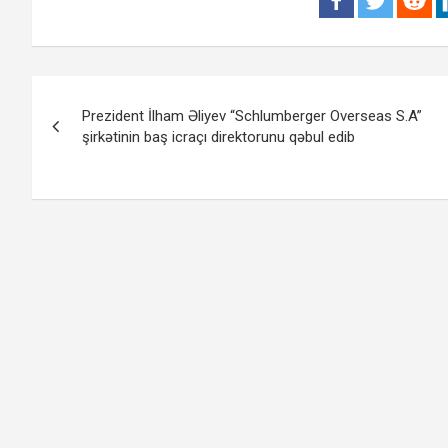
Yazı
Prezident İlham Əliyev “Schlumberger Overseas S.A”
naviqasiyası
şirkətinin baş icraçı direktorunu qəbul edib