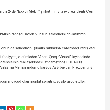
nun 2-də “ExxonMobil” şirkətinin vitse-prezidenti Con
rkətinin rəhbəri Darren Vudsun salamlarını dövlətimizin
, onun da salamlarını şirkətin rəhbərinə çatdırmağı xahiş etdi.
fəaliyyəti, o cümlədən “Azəri-Çıraq-Günəşli” layihəsində
otensialının reallaşdırlması istiqamətində SOCAR ilə
an Anlaşma Memorandumu barədə Azərbaycan Prezidentinə
üçün mövcud olan münbit şəraiti xüsusilə qeyd etdilər.