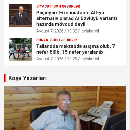
SIYASƏT
SON XƏBƏRLƏR
Paşinyan: Ermənistanın Aİİ-yə
alternativ olaraq Aİ üzvlüyü variantı
hazırda mövcud deyil
Avqust 7, 2026 / 10:32
leylakamil
DÜNYA
SON XƏBƏRLƏR
Tailandda məktəbdə atışma olub, 7
nəfər ölüb, 15 nəfər yaralanıb
Avqust 7, 2026 / 10:25
leylakamil
Köşə Yazarları