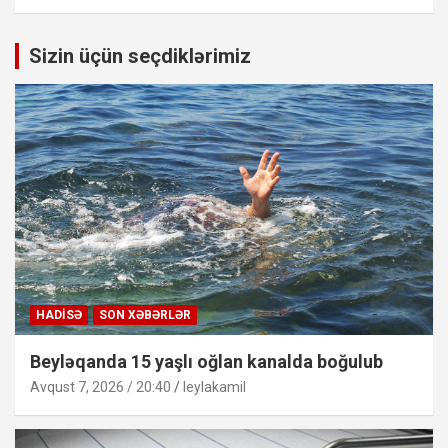
Sizin üçün seçdiklərimiz
HADISƏ
SON XƏBƏRLƏR
Beyləqanda 15 yaşlı oğlan kanalda boğulub
Avqust 7, 2026 / 20:40
leylakamil