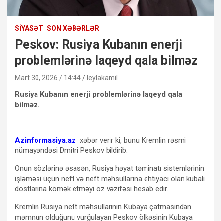
SIYASƏT
SON XƏBƏRLƏR
Peskov: Rusiya Kubanın enerji
problemlərinə laqeyd qala bilməz
Mart 30, 2026 / 14:44
leylakamil
Rusiya Kubanın enerji problemlərinə laqeyd qala
bilməz.
Azinformasiya.az
xəbər verir ki, bunu Kremlin rəsmi
nümayəndəsi Dmitri Peskov bildirib.
Onun sözlərinə əsasən, Rusiya həyat təminatı sistemlərinin
işləməsi üçün neft və neft məhsullarına ehtiyacı olan kubalı
dostlarına kömək etməyi öz vəzifəsi hesab edir.
Kremlin Rusiya neft məhsullarının Kubaya çatmasından
məmnun olduğunu vurğulayan Peskov ölkəsinin Kubaya