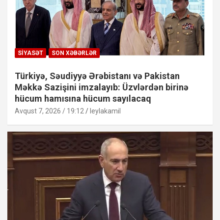
SIYASƏT
SON XƏBƏRLƏR
Türkiyə, Səudiyyə Ərəbistanı və Pakistan
Məkkə Sazişini imzalayıb: Üzvlərdən birinə
hücum hamısına hücum sayılacaq
Avqust 7, 2026 / 19:12
leylakamil