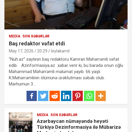
MEDIA
SON XƏBƏRLƏR
Baş redaktor vəfat etdi
May 17, 2026 / 20:29
leylakamil
“Nuh.az” saytının baş redaktoru Kamran Məhərrəmli vəfat
edib. Azinformasiya.az xəbər verir ki, bu barədə onun oğlu
Məhəmməd Məhərrəmli məlumat yayıb. 66 yaşlı
K.Məhərrəmlinin ölümünə ürəktutması səbəb olub.
Mərhumun 3…
MEDIA
SON XƏBƏRLƏR
Azərbaycan nümayəndə heyəti
Türkiyə Dezinformasiya ilə Mübarizə