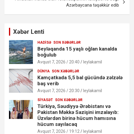
Azərbaycana təşəkkür edib
Xəbər Lenti
HADISƏ
SON XƏBƏRLƏR
Beyləqanda 15 yaşlı oğlan kanalda
boğulub
Avqust 7, 2026 / 20:40
leylakamil
DÜNYA
SON XƏBƏRLƏR
Kamçatkada 5,5 bal gücündə zəlzələ
baş verib
Avqust 7, 2026 / 20:30
leylakamil
SIYASƏT
SON XƏBƏRLƏR
Türkiyə, Səudiyyə Ərəbistanı və
Pakistan Məkkə Sazişini imzalayıb:
Üzvlərdən birinə hücum hamısına
hücum sayılacaq
Avqust 7, 2026 / 19:12
leylakamil