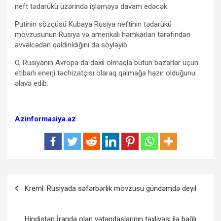
neft tədarükü üzərində işləməyə davam edəcək.
Putinin sözçüsü Kubaya Rusiya neftinin tədarükü
mövzusunun Rusiya və amerikalı həmkarları tərəfindən
əvvəlcədən qaldırıldığını da söyləyib.
O, Rusiyanın Avropa da daxil olmaqla bütün bazarlar üçün
etibarlı enerji təchizatçısı olaraq qalmağa hazır olduğunu
əlavə edib.
Azinformasiya.az
Yazı
Kreml: Rusiyada səfərbərlik mövzusu gündəmdə deyil
naviqasiyası
Hindistan İranda olan vətəndaşlarının təxliyəsi ilə bağlı