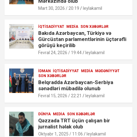
Mərkəzində olub
Mart 30, 2026 / 20:19
leylakamil
İQTISADIYYAT
MEDIA
SON XƏBƏRLƏR
Bakıda Azərbaycan, Türkiyə və
Gürcüstan parlamentlərinin üçtərəfli
görüşü keçirilib
Fevral 24, 2026 / 19:44
leylakamil
İDMAN
İQTISADIYYAT
MEDIA
MƏDƏNIYYƏT
SON XƏBƏRLƏR
Belqradda Azərbaycan-Serbiya
sənədləri mübadilə olunub
Fevral 15, 2026 / 22:21
leylakamil
DÜNYA
MEDIA
SON XƏBƏRLƏR
Qəzzada TRT üçün çalışan bir
jurnalist həlak olub
Oktyabr 1, 2025 / 11:06
leylakamil