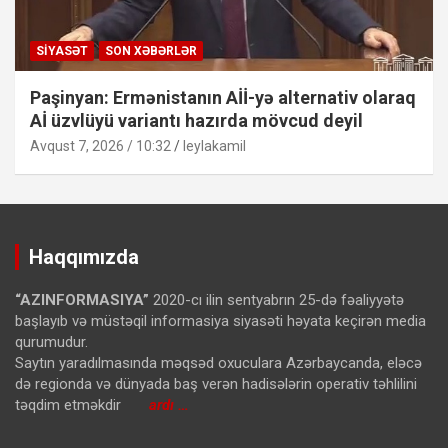
SIYASƏT
SON XƏBƏRLƏR
Paşinyan: Ermənistanın Aİİ-yə alternativ olaraq
Aİ üzvlüyü variantı hazırda mövcud deyil
Avqust 7, 2026 / 10:32
leylakamil
Haqqımızda
“AZINFORMASIYA”
2020-cı ilin sentyabrın 25-də fəaliyyətə
başlayıb və müstəqil informasiya siyasəti həyata keçirən media
qurumudur.
Saytın yaradılmasında məqsəd oxuculara Azərbaycanda, eləcə
də regionda və dünyada baş verən hadisələrin operativ təhlilini
təqdim etməkdir
ardı …