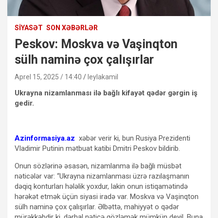
SIYASƏT
SON XƏBƏRLƏR
Peskov: Moskva və Vaşinqton
sülh naminə çox çalışırlar
Aprel 15, 2025 / 14:40
leylakamil
Ukrayna nizamlanması ilə bağlı kifayət qədər gərgin iş
gedir.
Azinformasiya.az
xəbər verir ki, bun Rusiya Prezidenti
Vladimir Putinin mətbuat katibi Dmitri Peskov bildirib.
Onun sözlərinə əsasən, nizamlanma ilə bağlı müsbət
nəticələr var: “Ukrayna nizamlanması üzrə razılaşmanın
dəqiq konturları hələlik yoxdur, lakin onun istiqamətində
hərəkət etmək üçün siyasi iradə var. Moskva və Vaşinqton
sülh naminə çox çalışırlar. Əlbəttə, mahiyyət o qədər
mürəkkəbdir ki, dərhal nəticə gözləmək mümkün deyil. Buna