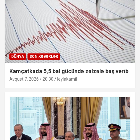
DÜNYA
SON XƏBƏRLƏR
Kamçatkada 5,5 bal gücündə zəlzələ baş verib
Avqust 7, 2026 / 20:30
leylakamil