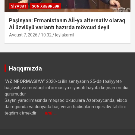
SIYASƏT
SON XƏBƏRLƏR
Paşinyan: Ermənistanın Aİİ-yə alternativ olaraq
Aİ üzvlüyü variantı hazırda mövcud deyil
Avqust 7, 2026 / 10:32
leylakamil
Haqqımızda
“AZINFORMASIYA”
2020-cı ilin sentyabrın 25-də fəaliyyətə
başlayıb və müstəqil informasiya siyasəti həyata keçirən media
qurumudur.
Saytın yaradılmasında məqsəd oxuculara Azərbaycanda, eləcə
də regionda və dünyada baş verən hadisələrin operativ təhlilini
təqdim etməkdir
ardı …