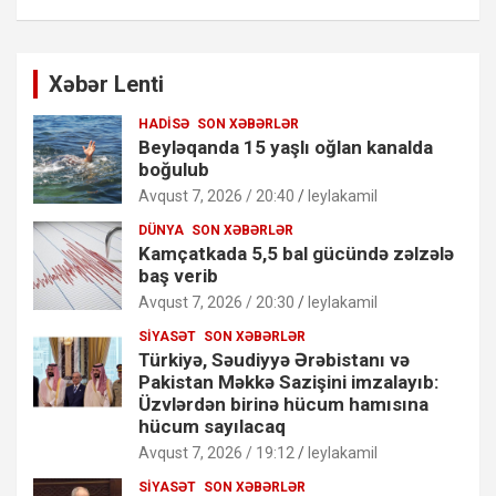
Xəbər Lenti
HADISƏ
SON XƏBƏRLƏR
Beyləqanda 15 yaşlı oğlan kanalda
boğulub
Avqust 7, 2026 / 20:40
leylakamil
DÜNYA
SON XƏBƏRLƏR
Kamçatkada 5,5 bal gücündə zəlzələ
baş verib
Avqust 7, 2026 / 20:30
leylakamil
SIYASƏT
SON XƏBƏRLƏR
Türkiyə, Səudiyyə Ərəbistanı və
Pakistan Məkkə Sazişini imzalayıb:
Üzvlərdən birinə hücum hamısına
hücum sayılacaq
Avqust 7, 2026 / 19:12
leylakamil
SIYASƏT
SON XƏBƏRLƏR