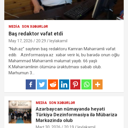
MEDIA
SON XƏBƏRLƏR
Baş redaktor vəfat etdi
May 17, 2026 / 20:29
leylakamil
“Nuh.az” saytının baş redaktoru Kamran Məhərrəmli vəfat
edib. Azinformasiya.az xəbər verir ki, bu barədə onun oğlu
Məhəmməd Məhərrəmli məlumat yayıb. 66 yaşlı
K.Məhərrəmlinin ölümünə ürəktutması səbəb olub.
Mərhumun 3…
MEDIA
SON XƏBƏRLƏR
Azərbaycan nümayəndə heyəti
Türkiyə Dezinformasiya ilə Mübarizə
Mərkəzində olub
Mart 30, 2026 / 20:19
leylakamil