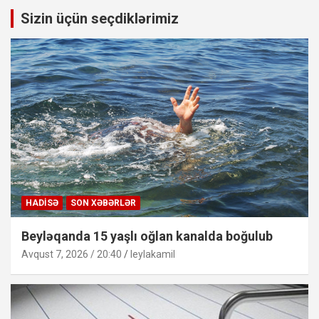
Sizin üçün seçdiklərimiz
HADISƏ
SON XƏBƏRLƏR
Beyləqanda 15 yaşlı oğlan kanalda boğulub
Avqust 7, 2026 / 20:40
leylakamil