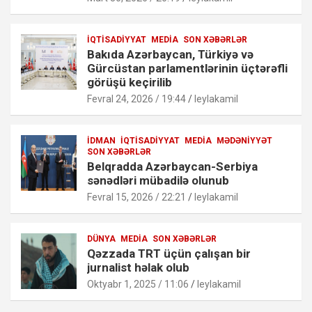
İQTISADIYYAT
MEDIA
SON XƏBƏRLƏR
Bakıda Azərbaycan, Türkiyə və
Gürcüstan parlamentlərinin üçtərəfli
görüşü keçirilib
Fevral 24, 2026 / 19:44
leylakamil
İDMAN
İQTISADIYYAT
MEDIA
MƏDƏNIYYƏT
SON XƏBƏRLƏR
Belqradda Azərbaycan-Serbiya
sənədləri mübadilə olunub
Fevral 15, 2026 / 22:21
leylakamil
DÜNYA
MEDIA
SON XƏBƏRLƏR
Qəzzada TRT üçün çalışan bir
jurnalist həlak olub
Oktyabr 1, 2025 / 11:06
leylakamil