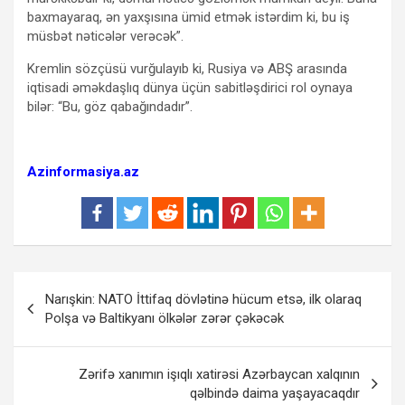
baxmayaraq, ən yaxşısına ümid etmək istərdim ki, bu iş
müsbət nəticələr verəcək”.
Kremlin sözçüsü vurğulayıb ki, Rusiya və ABŞ arasında
iqtisadi əməkdaşlıq dünya üçün sabitləşdirici rol oynaya
bilər: “Bu, göz qabağındadır”.
Azinformasiya.az
Yazı
Narışkin: NATO İttifaq dövlətinə hücum etsə, ilk olaraq
naviqasiyası
Polşa və Baltikyanı ölkələr zərər çəkəcək
Zərifə xanımın işıqlı xatirəsi Azərbaycan xalqının
qəlbində daima yaşayacaqdır