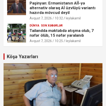
Paşinyan: Ermənistanın Aİİ-yə
alternativ olaraq Aİ üzvlüyü variantı
hazırda mövcud deyil
Avqust 7, 2026 / 10:32
leylakamil
DÜNYA
SON XƏBƏRLƏR
Tailandda məktəbdə atışma olub, 7
nəfər ölüb, 15 nəfər yaralanıb
Avqust 7, 2026 / 10:25
leylakamil
Köşə Yazarları