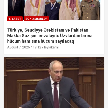
SIYASƏT
SON XƏBƏRLƏR
Türkiyə, Səudiyyə Ərəbistanı və Pakistan
Məkkə Sazişini imzalayıb: Üzvlərdən birinə
hücum hamısına hücum sayılacaq
Avqust 7, 2026 / 19:12
leylakamil