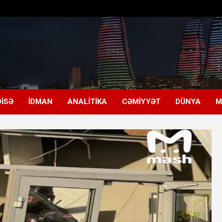
ISƏ
İDMAN
ANALITIKA
CƏMIYYƏT
DÜNYA
M