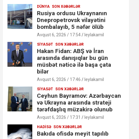
DÜNYA
SON XƏBƏRLƏR
Rusiya ordusu Ukraynanın
Dnepropetrovsk vilayətini
bombalayıb, 5 nəfər ölüb
Avqust 6, 2026 / 17:54
leylakamil
SIYASƏT
SON XƏBƏRLƏR
Hakan Fidan: ABŞ və İran
arasında danışıqlar bu gün
müsbət nəticə ilə başa çata
bilər
Avqust 6, 2026 / 17:46
leylakamil
SIYASƏT
SON XƏBƏRLƏR
Ceyhun Bayramov: Azərbaycan
və Ukrayna arasında strateji
tərəfdaşlıq müzakirə olunub
Avqust 6, 2026 / 17:31
leylakamil
HADISƏ
SON XƏBƏRLƏR
Bakıda ofisdə meyit tapılıb