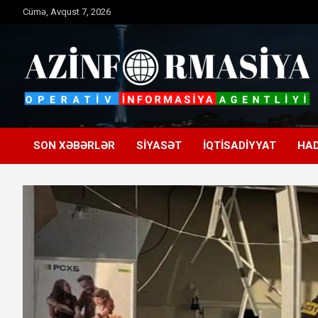
Skip
Cümə, Avqust 7, 2026
to
content
Operativ informasiya agentliyi
Azinformasiya
SON XƏBƏRLƏR
SIYASƏT
İQTISADIYYAT
HAD