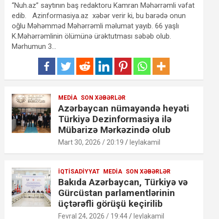
“Nuh.az” saytının baş redaktoru Kamran Məhərrəmli vəfat
edib. Azinformasiya.az xəbər verir ki, bu barədə onun
oğlu Məhəmməd Məhərrəmli məlumat yayıb. 66 yaşlı
K.Məhərrəmlinin ölümünə ürəktutması səbəb olub.
Mərhumun 3…
MEDIA
SON XƏBƏRLƏR
Azərbaycan nümayəndə heyəti
Türkiyə Dezinformasiya ilə
Mübarizə Mərkəzində olub
Mart 30, 2026 / 20:19
leylakamil
İQTISADIYYAT
MEDIA
SON XƏBƏRLƏR
Bakıda Azərbaycan, Türkiyə və
Gürcüstan parlamentlərinin
üçtərəfli görüşü keçirilib
Fevral 24, 2026 / 19:44
leylakamil