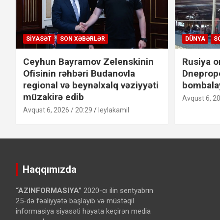
SIYASƏT
SON XƏBƏRLƏR
DÜNYA
S
Ceyhun Bayramov Zelenskinin
Rusiya o
Ofisinin rəhbəri Budanovla
Dneprope
regional və beynəlxalq vəziyyəti
bombalay
müzakirə edib
Avqust 6, 20
Avqust 6, 2026 / 20:29
leylakamil
Haqqımızda
“AZINFORMASIYA”
2020-cı ilin sentyabrın
25-də fəaliyyətə başlayıb və müstəqil
informasiya siyasəti həyata keçirən media