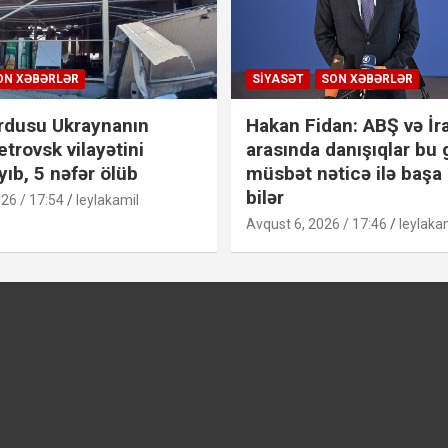
ON XƏBƏRLƏR
SIYASƏT
SON XƏBƏRLƏR
rdusu Ukraynanın
Hakan Fidan: ABŞ və İr
trovsk vilayətini
arasında danışıqlar bu
ıb, 5 nəfər ölüb
müsbət nəticə ilə başa
bilər
26 / 17:54
leylakamil
Avqust 6, 2026 / 17:46
leylaka