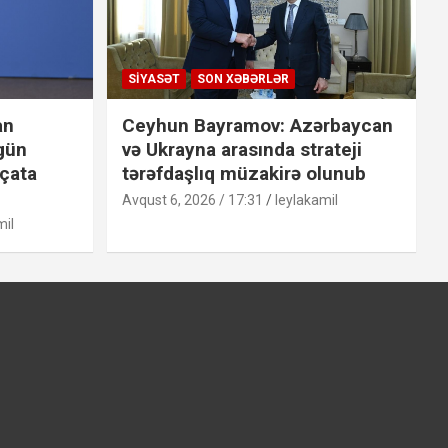
SIYASƏT
SON XƏBƏRLƏR
an
Ceyhun Bayramov: Azərbaycan
 gün
və Ukrayna arasında strateji
 çata
tərəfdaşlıq müzakirə olunub
Avqust 6, 2026 / 17:31
leylakamil
mil