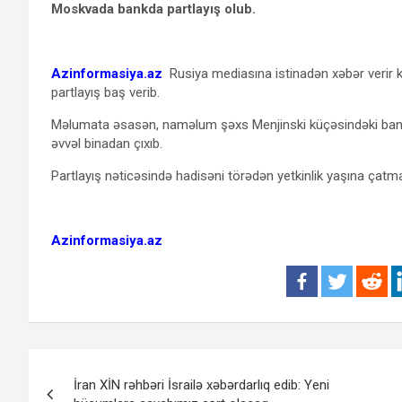
Moskvada bankda partlayış olub.
Azinformasiya.az
Rusiya mediasına istinadən xəbər verir k
partlayış baş verib.
Məlumata əsasən, naməlum şəxs Menjinski küçəsindəki bank fi
əvvəl binadan çıxıb.
Partlayış nəticəsində hadisəni törədən yetkinlik yaşına çatm
Azinformasiya.az
Yazı
İran XİN rəhbəri İsrailə xəbərdarlıq edib: Yeni