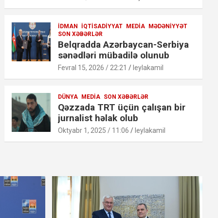
İDMAN
İQTISADIYYAT
MEDIA
MƏDƏNIYYƏT
SON XƏBƏRLƏR
Belqradda Azərbaycan-Serbiya
sənədləri mübadilə olunub
Fevral 15, 2026 / 22:21
leylakamil
DÜNYA
MEDIA
SON XƏBƏRLƏR
Qəzzada TRT üçün çalışan bir
jurnalist həlak olub
Oktyabr 1, 2025 / 11:06
leylakamil