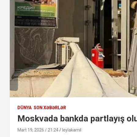
DÜNYA
SON XƏBƏRLƏR
Moskvada bankda partlayış ol
Mart 19, 2026 / 21:24
leylakamil