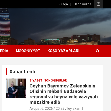
Əlaqə
Haqqımızda
EDIA
MƏDƏNIYYƏT
KÖŞƏ YAZARLARI
Xəbər Lenti
SIYASƏT
SON XƏBƏRLƏR
Ceyhun Bayramov Zelenskinin
Ofisinin rəhbəri Budanovla
regional və beynəlxalq vəziyyəti
müzakirə edib
Avqust 6, 2026 / 20:29
leylakamil