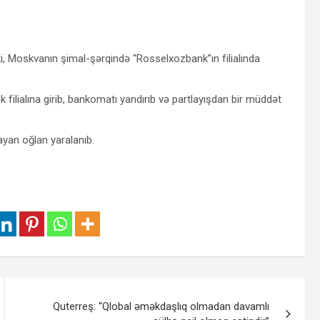
i, Moskvanın şimal-şərqində “Rosselxozbank”ın filialında
lialına girib, bankomatı yandırıb və partlayışdan bir müddət
ayan oğlan yaralanıb.
Quterreş: “Qlobal əməkdaşlıq olmadan davamlı