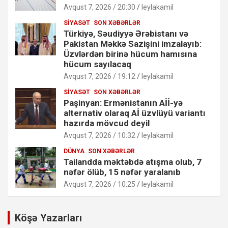
Avqust 7, 2026 / 20:30
leylakamil
SIYASƏT
SON XƏBƏRLƏR
Türkiyə, Səudiyyə Ərəbistanı və
Pakistan Məkkə Sazişini imzalayıb:
Üzvlərdən birinə hücum hamısına
hücum sayılacaq
Avqust 7, 2026 / 19:12
leylakamil
SIYASƏT
SON XƏBƏRLƏR
Paşinyan: Ermənistanın Aİİ-yə
alternativ olaraq Aİ üzvlüyü variantı
hazırda mövcud deyil
Avqust 7, 2026 / 10:32
leylakamil
DÜNYA
SON XƏBƏRLƏR
Tailandda məktəbdə atışma olub, 7
nəfər ölüb, 15 nəfər yaralanıb
Avqust 7, 2026 / 10:25
leylakamil
Köşə Yazarları