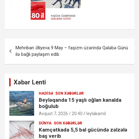
Yazı
Mehriban Əliyeva 9 May – faşizm üzərində Qələbə Günü
naviqasiyası
ilə bağlı paylaşım edib
Xəbər Lenti
HADISƏ
SON XƏBƏRLƏR
Beyləqanda 15 yaşlı oğlan kanalda
boğulub
Avqust 7, 2026 / 20:40
leylakamil
DÜNYA
SON XƏBƏRLƏR
Kamçatkada 5,5 bal gücündə zəlzələ
baş verib