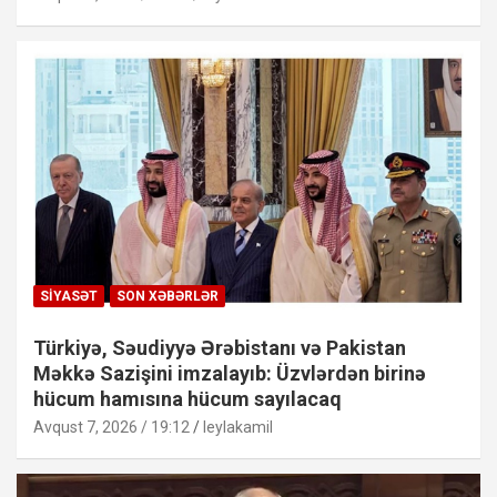
SIYASƏT
SON XƏBƏRLƏR
Türkiyə, Səudiyyə Ərəbistanı və Pakistan
Məkkə Sazişini imzalayıb: Üzvlərdən birinə
hücum hamısına hücum sayılacaq
Avqust 7, 2026 / 19:12
leylakamil