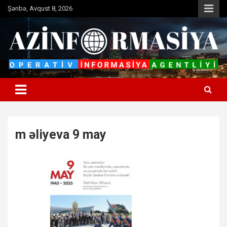
Skip
Şənbə, Avqust 8, 2026
to
content
Operativ informasiya agentliyi
Azinformasiya
m əliyeva 9 may