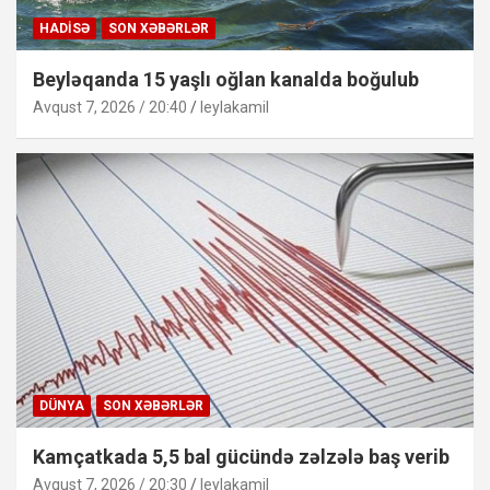
HADISƏ
SON XƏBƏRLƏR
Beyləqanda 15 yaşlı oğlan kanalda boğulub
Avqust 7, 2026 / 20:40
leylakamil
DÜNYA
SON XƏBƏRLƏR
Kamçatkada 5,5 bal gücündə zəlzələ baş verib
Avqust 7, 2026 / 20:30
leylakamil