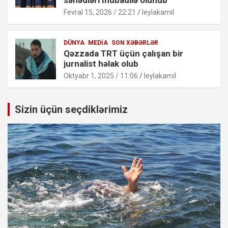
Fevral 15, 2026 / 22:21
leylakamil
DÜNYA
MEDIA
SON XƏBƏRLƏR
Qəzzada TRT üçün çalışan bir
jurnalist həlak olub
Oktyabr 1, 2025 / 11:06
leylakamil
Sizin üçün seçdiklərimiz