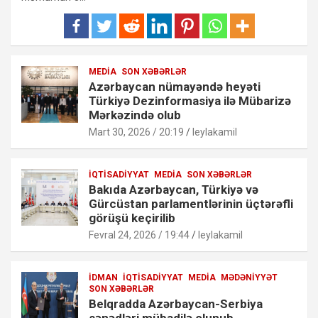
MEDIA
SON XƏBƏRLƏR
Azərbaycan nümayəndə heyəti
Türkiyə Dezinformasiya ilə Mübarizə
Mərkəzində olub
Mart 30, 2026 / 20:19
leylakamil
İQTISADIYYAT
MEDIA
SON XƏBƏRLƏR
Bakıda Azərbaycan, Türkiyə və
Gürcüstan parlamentlərinin üçtərəfli
görüşü keçirilib
Fevral 24, 2026 / 19:44
leylakamil
İDMAN
İQTISADIYYAT
MEDIA
MƏDƏNIYYƏT
SON XƏBƏRLƏR
Belqradda Azərbaycan-Serbiya
sənədləri mübadilə olunub