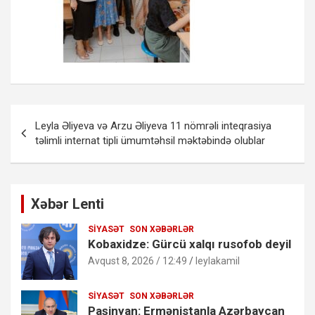
Yazı
Leyla Əliyeva və Arzu Əliyeva 11 nömrəli inteqrasiya
naviqasiyası
təlimli internat tipli ümumtəhsil məktəbində olublar
Xəbər Lenti
SIYASƏT
SON XƏBƏRLƏR
Kobaxidze: Gürcü xalqı rusofob deyil
Avqust 8, 2026 / 12:49
leylakamil
SIYASƏT
SON XƏBƏRLƏR
Paşinyan: Ermənistanla Azərbaycan