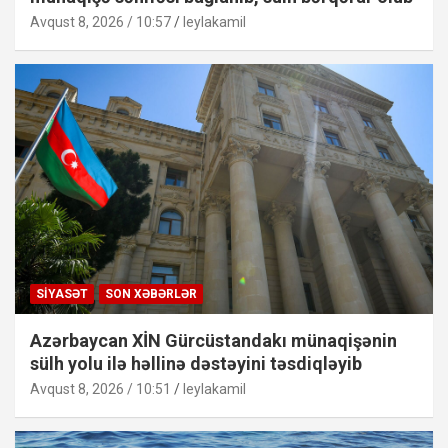
Avqust 8, 2026 / 10:57
leylakamil
SIYASƏT
SON XƏBƏRLƏR
Azərbaycan XİN Gürcüstandakı münaqişənin
sülh yolu ilə həllinə dəstəyini təsdiqləyib
Avqust 8, 2026 / 10:51
leylakamil