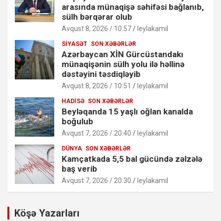
arasında münaqişə səhifəsi bağlanıb,
sülh bərqərar olub
Avqust 8, 2026 / 10:57
leylakamil
SIYASƏT
SON XƏBƏRLƏR
Azərbaycan XİN Gürcüstandakı
münaqişənin sülh yolu ilə həllinə
dəstəyini təsdiqləyib
Avqust 8, 2026 / 10:51
leylakamil
HADISƏ
SON XƏBƏRLƏR
Beyləqanda 15 yaşlı oğlan kanalda
boğulub
Avqust 7, 2026 / 20:40
leylakamil
DÜNYA
SON XƏBƏRLƏR
Kamçatkada 5,5 bal gücündə zəlzələ
baş verib
Avqust 7, 2026 / 20:30
leylakamil
Köşə Yazarları