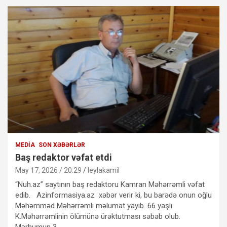
MEDIA
SON XƏBƏRLƏR
Baş redaktor vəfat etdi
May 17, 2026 / 20:29
leylakamil
“Nuh.az” saytının baş redaktoru Kamran Məhərrəmli vəfat
edib. Azinformasiya.az xəbər verir ki, bu barədə onun oğlu
Məhəmməd Məhərrəmli məlumat yayıb. 66 yaşlı
K.Məhərrəmlinin ölümünə ürəktutması səbəb olub.
Mərhumun 3…