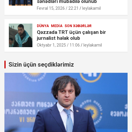
sənədləri mübadilə olunub
Fevral 15, 2026 / 22:21
leylakamil
DÜNYA
MEDIA
SON XƏBƏRLƏR
Qəzzada TRT üçün çalışan bir
jurnalist həlak olub
Oktyabr 1, 2025 / 11:06
leylakamil
Sizin üçün seçdiklərimiz