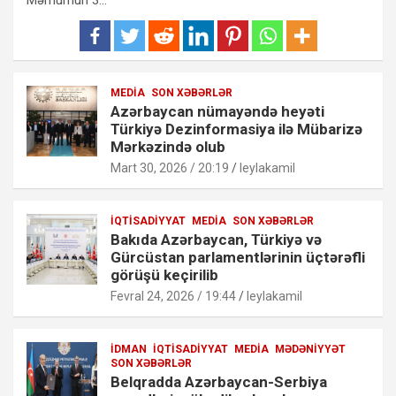
MEDIA
SON XƏBƏRLƏR
Azərbaycan nümayəndə heyəti
Türkiyə Dezinformasiya ilə Mübarizə
Mərkəzində olub
Mart 30, 2026 / 20:19
leylakamil
İQTISADIYYAT
MEDIA
SON XƏBƏRLƏR
Bakıda Azərbaycan, Türkiyə və
Gürcüstan parlamentlərinin üçtərəfli
görüşü keçirilib
Fevral 24, 2026 / 19:44
leylakamil
İDMAN
İQTISADIYYAT
MEDIA
MƏDƏNIYYƏT
SON XƏBƏRLƏR
Belqradda Azərbaycan-Serbiya