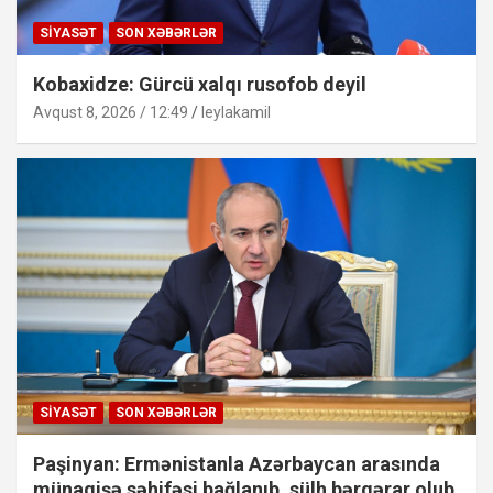
SIYASƏT
SON XƏBƏRLƏR
Kobaxidze: Gürcü xalqı rusofob deyil
Avqust 8, 2026 / 12:49
leylakamil
SIYASƏT
SON XƏBƏRLƏR
Paşinyan: Ermənistanla Azərbaycan arasında
münaqişə səhifəsi bağlanıb, sülh bərqərar olub