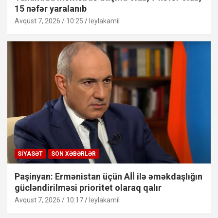
15 nəfər yaralanıb
Avqust 7, 2026 / 10:25
leylakamil
SIYASƏT
SON XƏBƏRLƏR
Paşinyan: Ermənistan üçün Aİİ ilə əməkdaşlığın
gücləndirilməsi prioritet olaraq qalır
Avqust 7, 2026 / 10:17
leylakamil