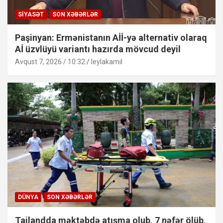
SIYASƏT
SON XƏBƏRLƏR
Paşinyan: Ermənistanın Aİİ-yə alternativ olaraq
Aİ üzvlüyü variantı hazırda mövcud deyil
Avqust 7, 2026 / 10:32
leylakamil
DÜNYA
SON XƏBƏRLƏR
Tailandda məktəbdə atışma olub, 7 nəfər ölüb,