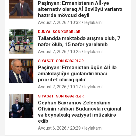
Paşinyan: Ermənistanın Aİİ-yə
alternativ olaraq Aİ üzvlüyü variantı
hazırda mövcud deyil
Avqust 7, 2026 / 10:32
leylakamil
DÜNYA
SON XƏBƏRLƏR
Tailandda məktəbdə atışma olub, 7
nəfər ölüb, 15 nəfər yaralanıb
Avqust 7, 2026 / 10:25
leylakamil
SIYASƏT
SON XƏBƏRLƏR
Paşinyan: Ermənistan üçün Aİİ ilə
əməkdaşlığın gücləndirilməsi
prioritet olaraq qalır
Avqust 7, 2026 / 10:17
leylakamil
SIYASƏT
SON XƏBƏRLƏR
Ceyhun Bayramov Zelenskinin
Ofisinin rəhbəri Budanovla regional
və beynəlxalq vəziyyəti müzakirə
edib
Avqust 6, 2026 / 20:29
leylakamil