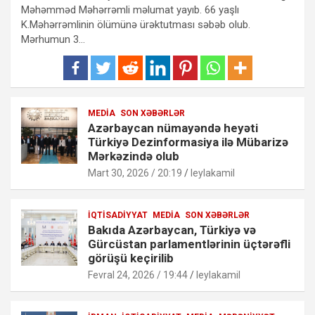
Məhəmməd Məhərrəmli məlumat yayıb. 66 yaşlı
K.Məhərrəmlinin ölümünə ürəktutması səbəb olub.
Mərhumun 3…
MEDIA
SON XƏBƏRLƏR
Azərbaycan nümayəndə heyəti
Türkiyə Dezinformasiya ilə Mübarizə
Mərkəzində olub
Mart 30, 2026 / 20:19
leylakamil
İQTISADIYYAT
MEDIA
SON XƏBƏRLƏR
Bakıda Azərbaycan, Türkiyə və
Gürcüstan parlamentlərinin üçtərəfli
görüşü keçirilib
Fevral 24, 2026 / 19:44
leylakamil