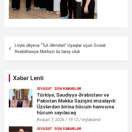
Yazı
Leyla Əliyeva “Tut Əlimdən” Uşaqlar üçün Sosial
naviqasiyası
Reabilitasiya Mərkəzi ilə tanış olub
Xəbər Lenti
SIYASƏT
SON XƏBƏRLƏR
Türkiyə, Səudiyyə Ərəbistanı və
Pakistan Məkkə Sazişini imzalayıb:
Üzvlərdən birinə hücum hamısına
hücum sayılacaq
Avqust 7, 2026 / 19:12
leylakamil
SIYASƏT
SON XƏBƏRLƏR