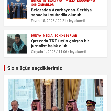
İDMAN
İQTISADIYYAT
MEDIA
MƏDƏNIYYƏT
SON XƏBƏRLƏR
Belqradda Azərbaycan-Serbiya
sənədləri mübadilə olunub
Fevral 15, 2026 / 22:21
leylakamil
DÜNYA
MEDIA
SON XƏBƏRLƏR
Qəzzada TRT üçün çalışan bir
jurnalist həlak olub
Oktyabr 1, 2025 / 11:06
leylakamil
Sizin üçün seçdiklərimiz