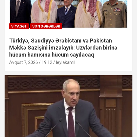
SIYASƏT
SON XƏBƏRLƏR
Türkiyə, Səudiyyə Ərəbistanı və Pakistan
Məkkə Sazişini imzalayıb: Üzvlərdən birinə
hücum hamısına hücum sayılacaq
Avqust 7, 2026 / 19:12
leylakamil