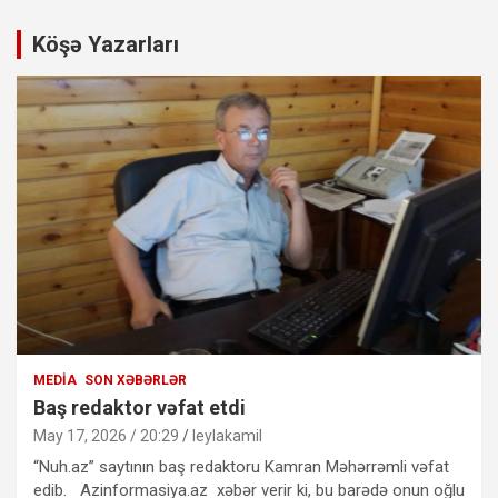
Köşə Yazarları
MEDIA
SON XƏBƏRLƏR
Baş redaktor vəfat etdi
May 17, 2026 / 20:29
leylakamil
“Nuh.az” saytının baş redaktoru Kamran Məhərrəmli vəfat
edib. Azinformasiya.az xəbər verir ki, bu barədə onun oğlu