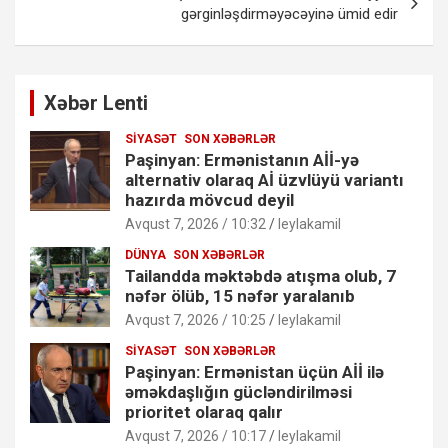
gərginləşdirməyəcəyinə ümid edir
Xəbər Lenti
SIYASƏT
SON XƏBƏRLƏR
Paşinyan: Ermənistanın Aİİ-yə
alternativ olaraq Aİ üzvlüyü variantı
hazırda mövcud deyil
Avqust 7, 2026 / 10:32
leylakamil
DÜNYA
SON XƏBƏRLƏR
Tailandda məktəbdə atışma olub, 7
nəfər ölüb, 15 nəfər yaralanıb
Avqust 7, 2026 / 10:25
leylakamil
SIYASƏT
SON XƏBƏRLƏR
Paşinyan: Ermənistan üçün Aİİ ilə
əməkdaşlığın gücləndirilməsi
prioritet olaraq qalır
Avqust 7, 2026 / 10:17
leylakamil