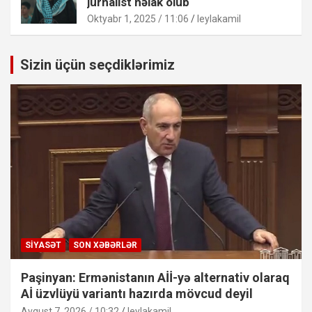
jurnalist həlak olub
Oktyabr 1, 2025 / 11:06
leylakamil
Sizin üçün seçdiklərimiz
SIYASƏT
SON XƏBƏRLƏR
Paşinyan: Ermənistanın Aİİ-yə alternativ olaraq
Aİ üzvlüyü variantı hazırda mövcud deyil
Avqust 7, 2026 / 10:32
leylakamil