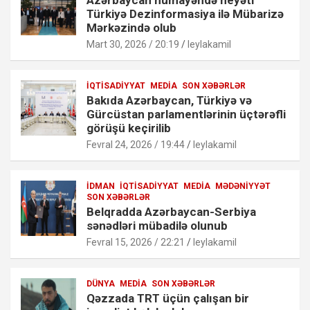
Türkiyə Dezinformasiya ilə Mübarizə
Mərkəzində olub
Mart 30, 2026 / 20:19
leylakamil
İQTISADIYYAT
MEDIA
SON XƏBƏRLƏR
Bakıda Azərbaycan, Türkiyə və
Gürcüstan parlamentlərinin üçtərəfli
görüşü keçirilib
Fevral 24, 2026 / 19:44
leylakamil
İDMAN
İQTISADIYYAT
MEDIA
MƏDƏNIYYƏT
SON XƏBƏRLƏR
Belqradda Azərbaycan-Serbiya
sənədləri mübadilə olunub
Fevral 15, 2026 / 22:21
leylakamil
DÜNYA
MEDIA
SON XƏBƏRLƏR
Qəzzada TRT üçün çalışan bir