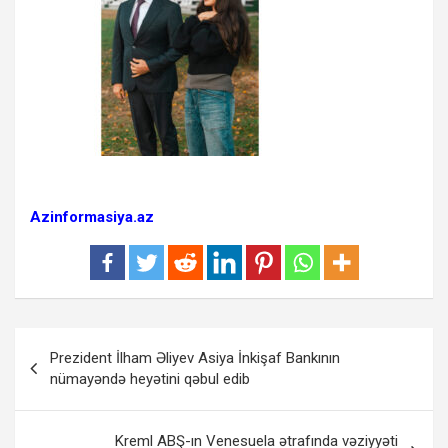
Azinformasiya.az
Yazı
Prezident İlham Əliyev Asiya İnkişaf Bankının
naviqasiyası
nümayəndə heyətini qəbul edib
Kreml ABŞ-ın Venesuela ətrafında vəziyyəti