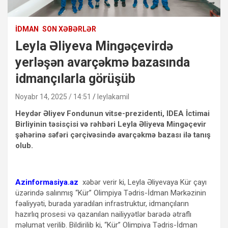
İDMAN
SON XƏBƏRLƏR
Leyla Əliyeva Mingəçevirdə
yerləşən avarçəkmə bazasında
idmançılarla görüşüb
Noyabr 14, 2025 / 14:51
leylakamil
Heydər Əliyev Fondunun vitse-prezidenti, IDEA İctimai
Birliyinin təsisçisi və rəhbəri Leyla Əliyeva Mingəçevir
şəhərinə səfəri çərçivəsində avarçəkmə bazası ilə tanış
olub.
Azinformasiya.az
xəbər verir ki, Leyla Əliyevaya Kür çayı
üzərində salınmış “Kür” Olimpiya Tədris-İdman Mərkəzinin
fəaliyyəti, burada yaradılan infrastruktur, idmançıların
hazırlıq prosesi və qazanılan nailiyyətlər barədə ətraflı
məlumat verilib. Bildirilib ki, “Kür” Olimpiya Tədris-İdman