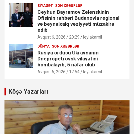
SIYASƏT
SON XƏBƏRLƏR
Ceyhun Bayramov Zelenskinin
Ofisinin rəhbəri Budanovla regional
və beynəlxalq vəziyyəti müzakirə
edib
Avqust 6, 2026 / 20:29
leylakamil
DÜNYA
SON XƏBƏRLƏR
Rusiya ordusu Ukraynanın
Dnepropetrovsk vilayətini
bombalayıb, 5 nəfər ölüb
Avqust 6, 2026 / 17:54
leylakamil
Köşə Yazarları