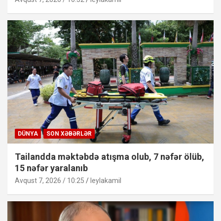
DÜNYA
SON XƏBƏRLƏR
Tailandda məktəbdə atışma olub, 7 nəfər ölüb,
15 nəfər yaralanıb
Avqust 7, 2026 / 10:25
leylakamil