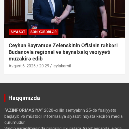
SIYASƏT
SON XƏBƏRLƏR
Ceyhun Bayramov Zelenskinin Ofisinin rəhbəri
Budanovla regional və beynəlxalq vəziyyəti
müzakirə edib
Avqust 6, 2026 / 20:29
leylakamil
Haqqımızda
“AZINFORMASIYA”
2020-cı ilin sentyabrın 25-də fəaliyyətə
başlayıb və müstəqil informasiya siyasəti həyata keçirən media
qurumudur.
Saytın yaradılmasında məqsəd oxuculara Azərbaycanda, eləcə