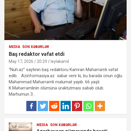
MEDIA
SON XƏBƏRLƏR
Baş redaktor vəfat etdi
May 17, 2026 / 20:29
leylakamil
“Nuh.az” saytının baş redaktoru Kamran Məhərrəmli vəfat
edib. Azinformasiya.az xəbər verir ki, bu barədə onun oğlu
Məhəmməd Məhərrəmli məlumat yayıb. 66 yaşlı
K.Məhərrəmlinin ölümünə ürəktutması səbəb olub.
Mərhumun 3…
MEDIA
SON XƏBƏRLƏR
Azərbaycan nümayəndə heyəti