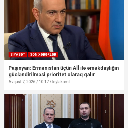
SIYASƏT
SON XƏBƏRLƏR
Paşinyan: Ermənistan üçün Aİİ ilə əməkdaşlığın
gücləndirilməsi prioritet olaraq qalır
Avqust 7, 2026 / 10:17
leylakamil