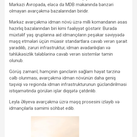
Mərkəzi Avropada, eləcə də MDB məkanında bənzəri
olmayan avarçəkmə bazalarından biridir.
Mərkəz avarçəkmə idman növü üzrə milli komandanın əsas
hazırlıq bazalarından biri kimi fəaliyyət göstərir. Burada
müxtəlif yaş qruplarına aid idmançıların peşəkar səviyyədə
məşq etmələri üçün müasir standartlara cavab verən şərait
yaradılıb, zəruri infrastruktur, idman avadanlıqları və
təhlükəsizlik tələblərinə cavab verən sistemlər təmin
olunub.
Görüş zamanI, həmçinin gənclərin sağlam həyat tərzinə
cəlb olunması, avarçəkmə idman növünün daha geniş
təşviqi və regionda idman infrastrukturunun gücləndirilməsi
istiqamətində görülən işlər diqqətə çatdırılıb.
Leyla Əliyeva avarçəkmə üzrə məşq prosesini izləyib və
idmançılarla səmimi söhbət edib.