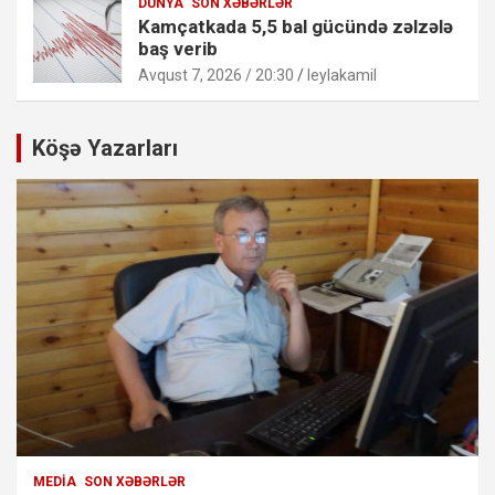
DÜNYA
SON XƏBƏRLƏR
Kamçatkada 5,5 bal gücündə zəlzələ
baş verib
Avqust 7, 2026 / 20:30
leylakamil
Köşə Yazarları
MEDIA
SON XƏBƏRLƏR