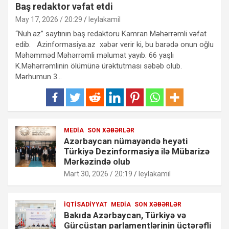
Baş redaktor vəfat etdi
May 17, 2026 / 20:29
leylakamil
“Nuh.az” saytının baş redaktoru Kamran Məhərrəmli vəfat
edib. Azinformasiya.az xəbər verir ki, bu barədə onun oğlu
Məhəmməd Məhərrəmli məlumat yayıb. 66 yaşlı
K.Məhərrəmlinin ölümünə ürəktutması səbəb olub.
Mərhumun 3…
MEDIA
SON XƏBƏRLƏR
Azərbaycan nümayəndə heyəti
Türkiyə Dezinformasiya ilə Mübarizə
Mərkəzində olub
Mart 30, 2026 / 20:19
leylakamil
İQTISADIYYAT
MEDIA
SON XƏBƏRLƏR
Bakıda Azərbaycan, Türkiyə və
Gürcüstan parlamentlərinin üçtərəfli