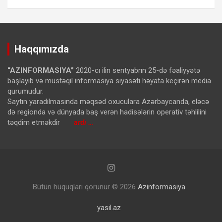
Haqqımızda
“AZINFORMASIYA”
2020-cı ilin sentyabrın 25-də fəaliyyətə
başlayıb və müstəqil informasiya siyasəti həyata keçirən media
qurumudur.
Saytın yaradılmasında məqsəd oxuculara Azərbaycanda, eləcə
də regionda və dünyada baş verən hadisələrin operativ təhlilini
təqdim etməkdir
ardı …
Bütün hüquqları qorunur © 2026
Azinformasiya
yasil.az