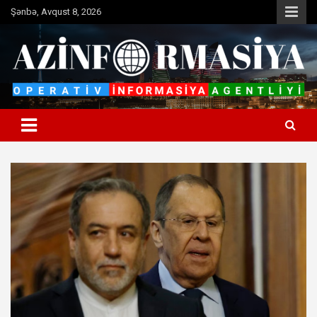
Skip
Şənbə, Avqust 8, 2026
to
content
Operativ informasiya agentliyi
Azinformasiya