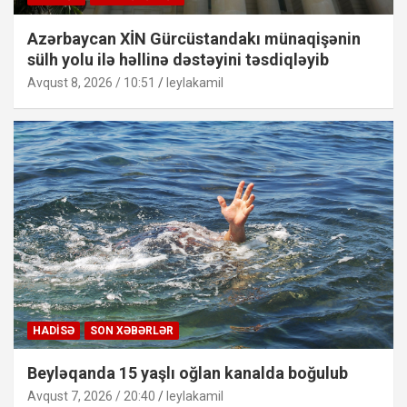
Azərbaycan XİN Gürcüstandakı münaqişənin
sülh yolu ilə həllinə dəstəyini təsdiqləyib
Avqust 8, 2026 / 10:51
leylakamil
HADISƏ
SON XƏBƏRLƏR
Beyləqanda 15 yaşlı oğlan kanalda boğulub
Avqust 7, 2026 / 20:40
leylakamil