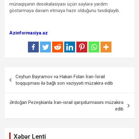
münaqişənin deeskalasiyası üçün səylərə yardım
göstərməyə davam etməyə hazır olduğunu təsdiqləyib.
Azinformasiya.az
Yazı
Ceyhun Bayramov və Hakan Fidan İran-İsrail
naviqasiyası
toqquşması ilə bağlı son vəziyyəti müzakirə edib
Ərdoğan Pezeşkianla İran-israil qarşıdurmasını müzakirə
edib
Xəbər Lenti