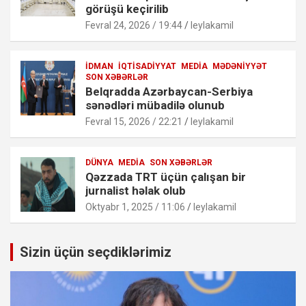
görüşü keçirilib
Fevral 24, 2026 / 19:44
leylakamil
İDMAN
İQTISADIYYAT
MEDIA
MƏDƏNIYYƏT
SON XƏBƏRLƏR
Belqradda Azərbaycan-Serbiya
sənədləri mübadilə olunub
Fevral 15, 2026 / 22:21
leylakamil
DÜNYA
MEDIA
SON XƏBƏRLƏR
Qəzzada TRT üçün çalışan bir
jurnalist həlak olub
Oktyabr 1, 2025 / 11:06
leylakamil
Sizin üçün seçdiklərimiz