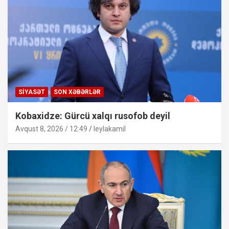
SIYASƏT
SON XƏBƏRLƏR
Kobaxidze: Gürcü xalqı rusofob deyil
Avqust 8, 2026 / 12:49
leylakamil