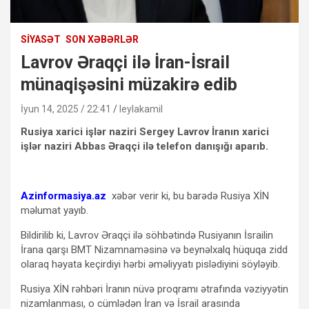
SIYASƏT
SON XƏBƏRLƏR
Lavrov Əraqçi ilə İran-İsrail
münaqişəsini müzakirə edib
İyun 14, 2025 / 22:41
leylakamil
Rusiya xarici işlər naziri Sergey Lavrov İranın xarici
işlər naziri Abbas Əraqçi ilə telefon danışığı aparıb.
Azinformasiya.az
xəbər verir ki, bu barədə Rusiya XİN
məlumat yayıb.
Bildirilib ki, Lavrov Əraqçi ilə söhbətində Rusiyanın İsrailin
İrana qarşı BMT Nizamnaməsinə və beynəlxalq hüquqa zidd
olaraq həyata keçirdiyi hərbi əməliyyatı pislədiyini söyləyib.
Rusiya XİN rəhbəri İranın nüvə proqramı ətrafında vəziyyətin
nizamlanması, o cümlədən İran və İsrail arasında