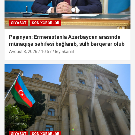
SIYASƏT
SON XƏBƏRLƏR
Paşinyan: Ermənistanla Azərbaycan arasında
münaqişə səhifəsi bağlanıb, sülh bərqərar olub
Avqust 8, 2026 / 10:57
leylakamil
SIYASƏT
SON XƏBƏRLƏR