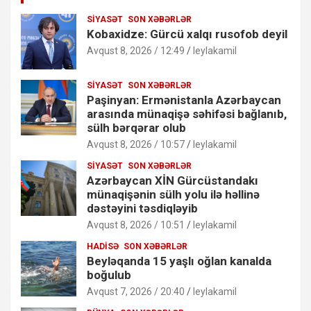
SIYASƏT
SON XƏBƏRLƏR
Kobaxidze: Gürcü xalqı rusofob deyil
Avqust 8, 2026 / 12:49
leylakamil
SIYASƏT
SON XƏBƏRLƏR
Paşinyan: Ermənistanla Azərbaycan
arasında münaqişə səhifəsi bağlanıb,
sülh bərqərar olub
Avqust 8, 2026 / 10:57
leylakamil
SIYASƏT
SON XƏBƏRLƏR
Azərbaycan XİN Gürcüstandakı
münaqişənin sülh yolu ilə həllinə
dəstəyini təsdiqləyib
Avqust 8, 2026 / 10:51
leylakamil
HADISƏ
SON XƏBƏRLƏR
Beyləqanda 15 yaşlı oğlan kanalda
boğulub
Avqust 7, 2026 / 20:40
leylakamil