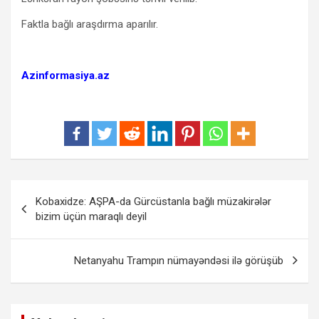
Faktla bağlı araşdırma aparılır.
Azinformasiya.az
Yazı
Kobaxidze: AŞPA-da Gürcüstanla bağlı müzakirələr
naviqasiyası
bizim üçün maraqlı deyil
Netanyahu Trampın nümayəndəsi ilə görüşüb