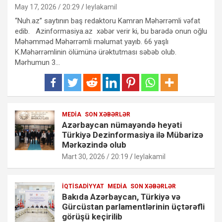
May 17, 2026 / 20:29
leylakamil
“Nuh.az” saytının baş redaktoru Kamran Məhərrəmli vəfat
edib. Azinformasiya.az xəbər verir ki, bu barədə onun oğlu
Məhəmməd Məhərrəmli məlumat yayıb. 66 yaşlı
K.Məhərrəmlinin ölümünə ürəktutması səbəb olub.
Mərhumun 3…
MEDIA
SON XƏBƏRLƏR
Azərbaycan nümayəndə heyəti
Türkiyə Dezinformasiya ilə Mübarizə
Mərkəzində olub
Mart 30, 2026 / 20:19
leylakamil
İQTISADIYYAT
MEDIA
SON XƏBƏRLƏR
Bakıda Azərbaycan, Türkiyə və
Gürcüstan parlamentlərinin üçtərəfli
görüşü keçirilib