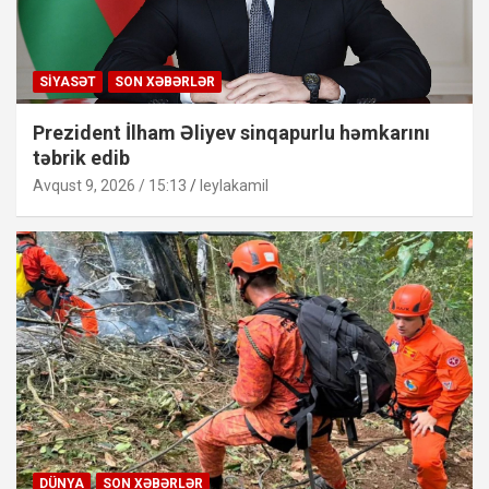
SIYASƏT
SON XƏBƏRLƏR
Prezident İlham Əliyev sinqapurlu həmkarını
təbrik edib
Avqust 9, 2026 / 15:13
leylakamil
DÜNYA
SON XƏBƏRLƏR