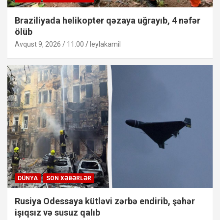
Braziliyada helikopter qəzaya uğrayıb, 4 nəfər
ölüb
Avqust 9, 2026 / 11:00
leylakamil
DÜNYA
SON XƏBƏRLƏR
Rusiya Odessaya kütləvi zərbə endirib, şəhər
işıqsız və susuz qalıb