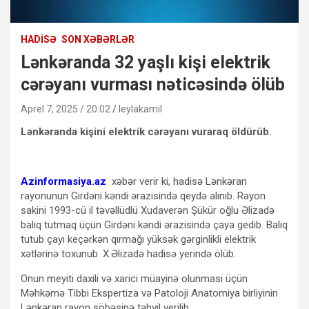
HADISƏ
SON XƏBƏRLƏR
Lənkəranda 32 yaşlı kişi elektrik
cərəyanı vurması nəticəsində ölüb
Aprel 7, 2025 / 20:02
leylakamil
Lənkəranda kişini elektrik cərəyanı vuraraq öldürüb.
Azinformasiya.az
xəbər verir ki, hadisə Lənkəran
rayonunun Girdəni kəndi ərazisində qeydə alınıb. Rayon
sakini 1993-cü il təvəllüdlü Xudaverən Şükür oğlu Əlizadə
balıq tutmaq üçün Girdəni kəndi ərazisində çaya gedib. Balıq
tutub çayı keçərkən qırmağı yüksək gərginlikli elektrik
xətlərinə toxunub. X.Əlizadə hadisə yerində ölüb.
Onun meyiti daxili və xarici müayinə olunması üçün
Məhkəmə Tibbi Ekspertiza və Patoloji Anatomiya birliyinin
Lənkəran rayon şöbəsinə təhvil verilib.