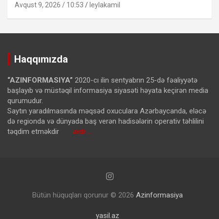
Avqust 9, 2026 / 10:53
leylakamil
Haqqımızda
“AZINFORMASIYA”
2020-cı ilin sentyabrın 25-də fəaliyyətə
başlayıb və müstəqil informasiya siyasəti həyata keçirən media
qurumudur.
Saytın yaradılmasında məqsəd oxuculara Azərbaycanda, eləcə
də regionda və dünyada baş verən hadisələrin operativ təhlilini
təqdim etməkdir
ardı …
Bütün hüquqları qorunur © 2026
Azinformasiya
yasil.az