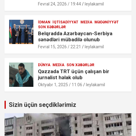
Fevral 24, 2026 / 19:44
leylakamil
İDMAN
İQTISADIYYAT
MEDIA
MƏDƏNIYYƏT
SON XƏBƏRLƏR
Belqradda Azərbaycan-Serbiya
sənədləri mübadilə olunub
Fevral 15, 2026 / 22:21
leylakamil
DÜNYA
MEDIA
SON XƏBƏRLƏR
Qəzzada TRT üçün çalışan bir
jurnalist həlak olub
Oktyabr 1, 2025 / 11:06
leylakamil
Sizin üçün seçdiklərimiz