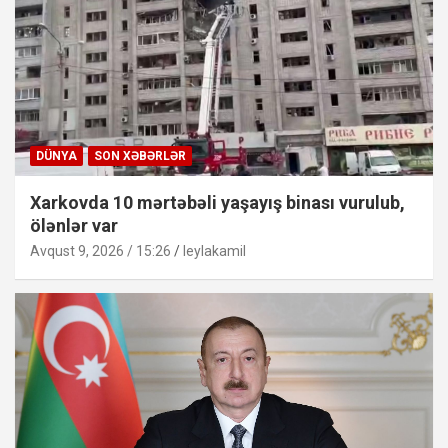
DÜNYA
SON XƏBƏRLƏR
Xarkovda 10 mərtəbəli yaşayış binası vurulub,
ölənlər var
Avqust 9, 2026 / 15:26
leylakamil