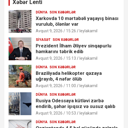
Xəbər Lenti
DÜNYA
SON XƏBƏRLƏR
Xarkovda 10 mərtəbəli yaşayış binası
vurulub, ölənlər var
Avqust 9, 2026 / 15:26
leylakamil
SIYASƏT
SON XƏBƏRLƏR
Prezident İlham Əliyev sinqapurlu
həmkarını təbrik edib
Avqust 9, 2026 / 15:13
leylakamil
DÜNYA
SON XƏBƏRLƏR
Braziliyada helikopter qəzaya
uğrayıb, 4 nəfər ölüb
Avqust 9, 2026 / 11:00
leylakamil
DÜNYA
SON XƏBƏRLƏR
Rusiya Odessaya kütləvi zərbə
endirib, şəhər işıqsız və susuz qalıb
Avqust 9, 2026 / 10:53
leylakamil
DÜNYA
SON XƏBƏRLƏR
Qaziantepdə 4,5 bal gücündə zəlzələ