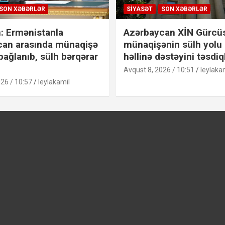
SON XƏBƏRLƏR
SIYASƏT
SON XƏBƏRLƏR
: Ermənistanla
Azərbaycan XİN Gürcü
can arasında münaqişə
münaqişənin sülh yolu 
bağlanıb, sülh bərqərar
həllinə dəstəyini təsdiq
Avqust 8, 2026 / 10:51
leylaka
26 / 10:57
leylakamil