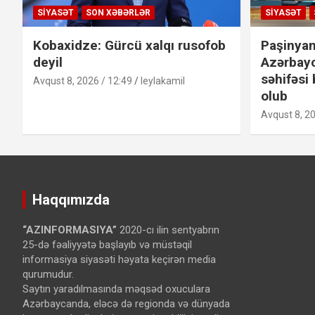
SIYASƏT
SON XƏBƏRLƏR
SIYASƏT
Kobaxidze: Gürcü xalqı rusofob
Paşinyan
deyil
Azərbay
səhifəsi 
Avqust 8, 2026 / 12:49
leylakamil
olub
Avqust 8, 20
Haqqımızda
“AZINFORMASIYA”
2020-cı ilin sentyabrın
25-də fəaliyyətə başlayıb və müstəqil
informasiya siyasəti həyata keçirən media
qurumudur.
Saytın yaradılmasında məqsəd oxuculara
Azərbaycanda, eləcə də regionda və dünyada