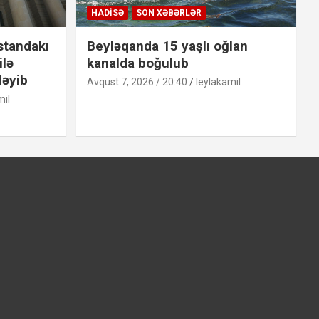
HADISƏ
SON XƏBƏRLƏR
standakı
Beyləqanda 15 yaşlı oğlan
ilə
kanalda boğulub
ləyib
Avqust 7, 2026 / 20:40
leylakamil
mil