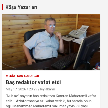
Köşə Yazarları
MEDIA
SON XƏBƏRLƏR
Baş redaktor vəfat etdi
May 17, 2026 / 20:29
leylakamil
“Nuh.az” saytının baş redaktoru Kamran Məhərrəmli vəfat
edib. Azinformasiya.az xəbər verir ki, bu barədə onun
oğlu Məhəmməd Məhərrəmli məlumat yayıb. 66 yaşlı