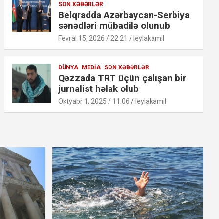
SON XƏBƏRLƏR
Belqradda Azərbaycan-Serbiya
sənədləri mübadilə olunub
Fevral 15, 2026 / 22:21
leylakamil
DÜNYA
MEDIA
SON XƏBƏRLƏR
Qəzzada TRT üçün çalışan bir
jurnalist həlak olub
Oktyabr 1, 2025 / 11:06
leylakamil