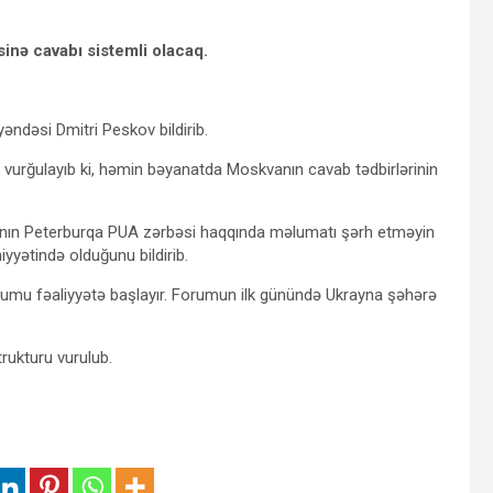
nə cavabı sistemli olacaq.
əndəsi Dmitri Peskov bildirib.
kov vurğulayıb ki, həmin bəyanatda Moskvanın cavab tədbirlərinin
rının Peterburqa PUA zərbəsi haqqında məlumatı şərh etməyin
iyyətində olduğunu bildirib.
orumu fəaliyyətə başlayır. Forumun ilk günündə Ukrayna şəhərə
rukturu vurulub.