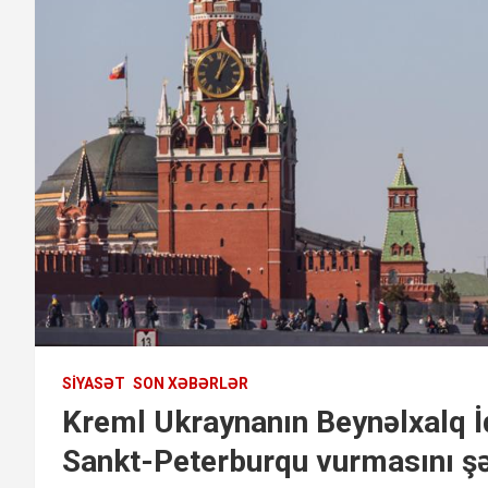
SIYASƏT
SON XƏBƏRLƏR
Kreml Ukraynanın Beynəlxalq İ
Sankt-Peterburqu vurmasını şə