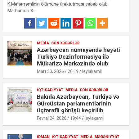
K.Məhərrəmlinin ölümünə ürəktutması səbəb olub.
Mərhumun 3…
MEDIA
SON XƏBƏRLƏR
Azərbaycan nümayəndə heyəti
Türkiyə Dezinformasiya ilə
Mübarizə Mərkəzində olub
Mart 30, 2026 / 20:19
leylakamil
İQTISADIYYAT
MEDIA
SON XƏBƏRLƏR
Bakıda Azərbaycan, Türkiyə və
Gürcüstan parlamentlərinin
üçtərəfli görüşü keçirilib
Fevral 24, 2026 / 19:44
leylakamil
İDMAN
İQTISADIYYAT
MEDIA
MƏDƏNIYYƏT