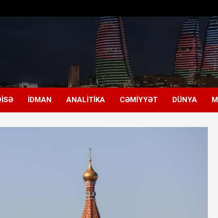
ISƏ
İDMAN
ANALITIKA
CƏMIYYƏT
DÜNYA
M