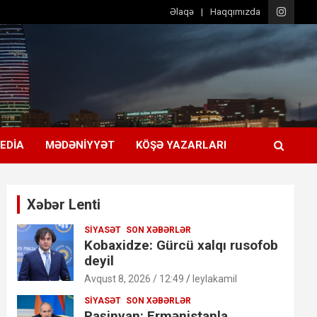
Əlaqə
Haqqımızda
EDIA
MƏDƏNIYYƏT
KÖŞƏ YAZARLARI
Xəbər Lenti
SIYASƏT
SON XƏBƏRLƏR
Kobaxidze: Gürcü xalqı rusofob
deyil
Avqust 8, 2026 / 12:49
leylakamil
SIYASƏT
SON XƏBƏRLƏR
Paşinyan: Ermənistanla