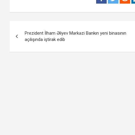
Yazı
Prezident İlham Əliyev Mərkəzi Bankın yeni binasının
naviqasiyası
açılışında iştirak edib