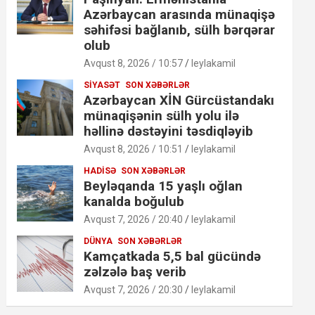
Azərbaycan arasında münaqişə
səhifəsi bağlanıb, sülh bərqərar
olub
Avqust 8, 2026 / 10:57
leylakamil
SIYASƏT
SON XƏBƏRLƏR
Azərbaycan XİN Gürcüstandakı
münaqişənin sülh yolu ilə
həllinə dəstəyini təsdiqləyib
Avqust 8, 2026 / 10:51
leylakamil
HADISƏ
SON XƏBƏRLƏR
Beyləqanda 15 yaşlı oğlan
kanalda boğulub
Avqust 7, 2026 / 20:40
leylakamil
DÜNYA
SON XƏBƏRLƏR
Kamçatkada 5,5 bal gücündə
zəlzələ baş verib
Avqust 7, 2026 / 20:30
leylakamil