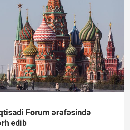
qtisadi Forum ərəfəsində
rh edib