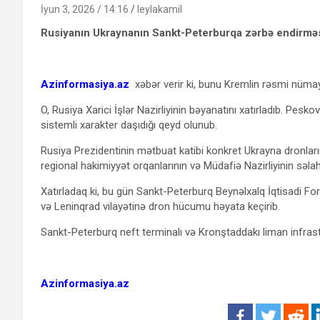
İyun 3, 2026 / 14:16
leylakamil
Rusiyanın Ukraynanın Sankt-Peterburqa zərbə endirməsi
Azinformasiya.az
xəbər verir ki, bunu Kremlin rəsmi nümay
O, Rusiya Xarici İşlər Nazirliyinin bəyanatını xatırladıb. Pes
sistemli xarakter daşıdığı qeyd olunub.
Rusiya Prezidentinin mətbuat katibi konkret Ukrayna dronla
regional hakimiyyət orqanlarının və Müdafiə Nazirliyinin səlah
Xatırladaq ki, bu gün Sankt-Peterburq Beynəlxalq İqtisadi F
və Leninqrad vilayətinə dron hücumu həyata keçirib.
Sankt-Peterburq neft terminalı və Kronştaddakı liman infrast
Azinformasiya.az