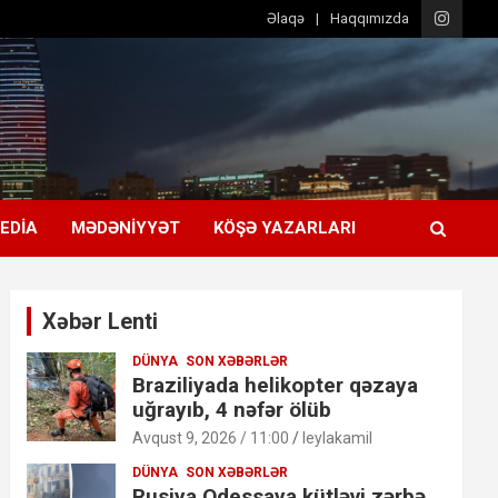
Əlaqə
Haqqımızda
EDIA
MƏDƏNIYYƏT
KÖŞƏ YAZARLARI
Xəbər Lenti
DÜNYA
SON XƏBƏRLƏR
Braziliyada helikopter qəzaya
uğrayıb, 4 nəfər ölüb
Avqust 9, 2026 / 11:00
leylakamil
DÜNYA
SON XƏBƏRLƏR
Rusiya Odessaya kütləvi zərbə