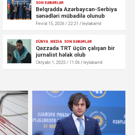
SON XƏBƏRLƏR
Belqradda Azərbaycan-Serbiya
sənədləri mübadilə olunub
Fevral 15, 2026 / 22:21
leylakamil
DÜNYA
MEDIA
SON XƏBƏRLƏR
Qəzzada TRT üçün çalışan bir
jurnalist həlak olub
Oktyabr 1, 2025 / 11:06
leylakamil