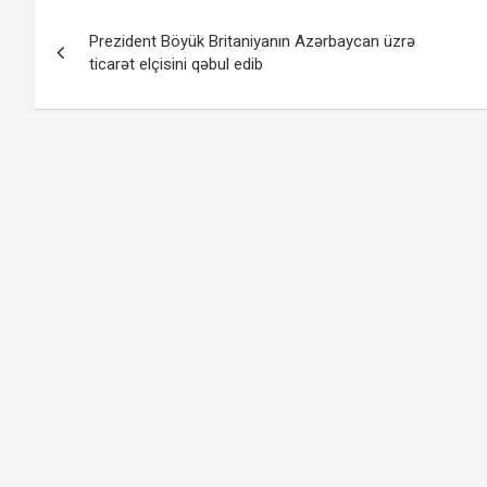
Yazı
Prezident Böyük Britaniyanın Azərbaycan üzrə
naviqasiyası
ticarət elçisini qəbul edib