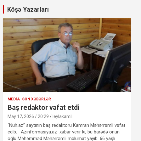
Köşə Yazarları
MEDIA
SON XƏBƏRLƏR
Baş redaktor vəfat etdi
May 17, 2026 / 20:29
leylakamil
“Nuh.az” saytının baş redaktoru Kamran Məhərrəmli vəfat
edib. Azinformasiya.az xəbər verir ki, bu barədə onun
oğlu Məhəmməd Məhərrəmli məlumat yayıb. 66 yaşlı