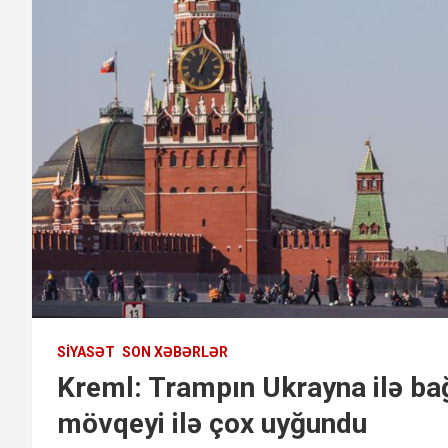
SIYASƏT
SON XƏBƏRLƏR
Kreml: Trampın Ukrayna ilə bağ
mövqeyi ilə çox uyğundu