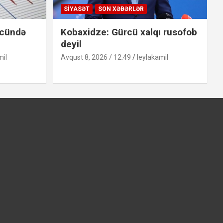
SIYASƏT
SON XƏBƏRLƏR
ücündə
Kobaxidze: Gürcü xalqı rusofob
deyil
mil
Avqust 8, 2026 / 12:49
leylakamil