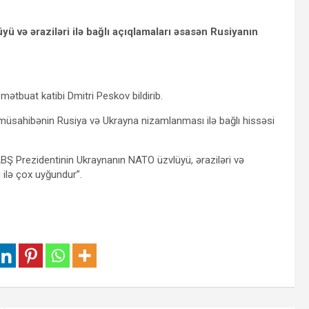
və əraziləri ilə bağlı açıqlamaları əsasən Rusiyanın
mətbuat katibi Dmitri Peskov bildirib.
 müsahibənin Rusiya və Ukrayna nizamlanması ilə bağlı hissəsi
Ş Prezidentinin Ukraynanın NATO üzvlüyü, əraziləri və
i ilə çox uyğundur”.