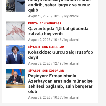
endirib, şəhər işıqsız və susuz
qalıb
Avqust 9, 2026 / 10:53
leylakamil
DÜNYA
SON XƏBƏRLƏR
Qaziantepdə 4,5 bal gücündə
zəlzələ baş verib
Avqust 9, 2026 / 10:46
leylakamil
SIYASƏT
SON XƏBƏRLƏR
Kobaxidze: Gürcü xalqı rusofob
deyil
Avqust 8, 2026 / 12:49
leylakamil
SIYASƏT
SON XƏBƏRLƏR
Paşinyan: Ermənistanla
Azərbaycan arasında münaqişə
səhifəsi bağlanıb, sülh bərqərar
olub
Avqust 8, 2026 / 10:57
leylakamil