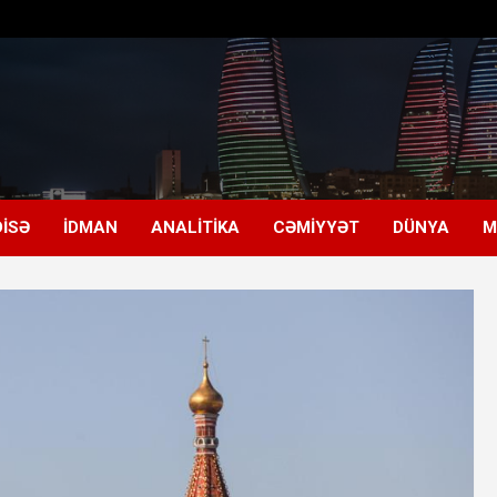
ISƏ
İDMAN
ANALITIKA
CƏMIYYƏT
DÜNYA
M