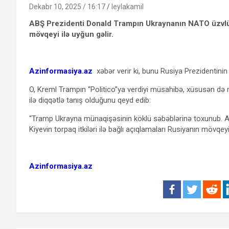
Dekabr 10, 2025 / 16:17
leylakamil
ABŞ Prezidenti Donald Trampın Ukraynanın NATO üzvlüyü 
mövqeyi ilə uyğun gəlir.
Azinformasiya.az
xəbər verir ki, bunu Rusiya Prezidentinin 
O, Kreml Trampın “Politico”ya verdiyi müsahibə, xüsusən də
ilə diqqətlə tanış olduğunu qeyd edib:
“Tramp Ukrayna münaqişəsinin köklü səbəblərinə toxunub. AB
Kiyevin torpaq itkiləri ilə bağlı açıqlamaları Rusiyanın mövqey
Azinformasiya.az