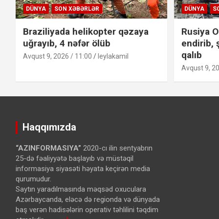
DÜNYA
SON XƏBƏRLƏR
DÜNYA
S
Braziliyada helikopter qəzaya
Rusiya O
uğrayıb, 4 nəfər ölüb
endirib, 
qalıb
Avqust 9, 2026 / 11:00
leylakamil
Avqust 9, 20
Haqqımızda
“AZINFORMASIYA”
2020-cı ilin sentyabrın
25-də fəaliyyətə başlayıb və müstəqil
informasiya siyasəti həyata keçirən media
qurumudur.
Saytın yaradılmasında məqsəd oxuculara
Azərbaycanda, eləcə də regionda və dünyada
baş verən hadisələrin operativ təhlilini təqdim