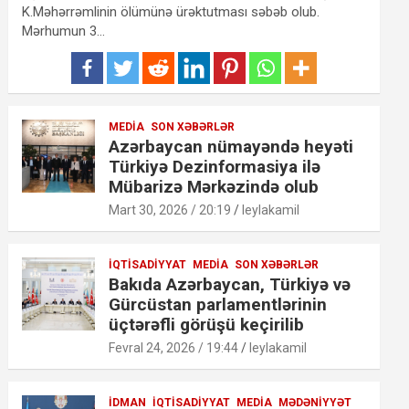
K.Məhərrəmlinin ölümünə ürəktutması səbəb olub.
Mərhumun 3…
MEDIA
SON XƏBƏRLƏR
Azərbaycan nümayəndə heyəti
Türkiyə Dezinformasiya ilə
Mübarizə Mərkəzində olub
Mart 30, 2026 / 20:19
leylakamil
İQTISADIYYAT
MEDIA
SON XƏBƏRLƏR
Bakıda Azərbaycan, Türkiyə və
Gürcüstan parlamentlərinin
üçtərəfli görüşü keçirilib
Fevral 24, 2026 / 19:44
leylakamil
İDMAN
İQTISADIYYAT
MEDIA
MƏDƏNIYYƏT