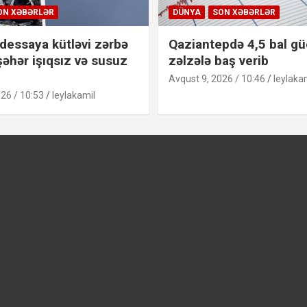
ON XƏBƏRLƏR
DÜNYA
SON XƏBƏRLƏR
dessaya kütləvi zərbə
Qaziantepdə 4,5 bal g
şəhər işıqsız və susuz
zəlzələ baş verib
Avqust 9, 2026 / 10:46
leylaka
26 / 10:53
leylakamil