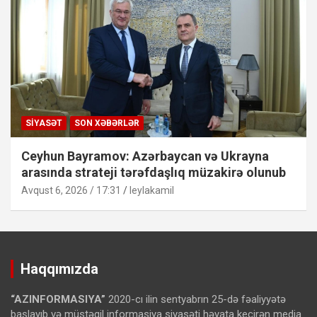
SIYASƏT
SON XƏBƏRLƏR
Ceyhun Bayramov: Azərbaycan və Ukrayna
arasında strateji tərəfdaşlıq müzakirə olunub
Avqust 6, 2026 / 17:31
leylakamil
Haqqımızda
“AZINFORMASIYA”
2020-cı ilin sentyabrın 25-də fəaliyyətə
başlayıb və müstəqil informasiya siyasəti həyata keçirən media