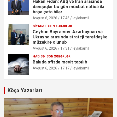
Hakan Fidan: ABŞ və İran arasında
danışıqlar bu gün müsbət nəticə ilə
başa çata bilər
Avqust 6, 2026 / 17:46
leylakamil
SIYASƏT
SON XƏBƏRLƏR
Ceyhun Bayramov: Azərbaycan və
Ukrayna arasında strateji tərəfdaşlıq
müzakirə olunub
Avqust 6, 2026 / 17:31
leylakamil
HADISƏ
SON XƏBƏRLƏR
Bakıda ofisdə meyit tapılıb
Avqust 6, 2026 / 17:17
leylakamil
Köşə Yazarları