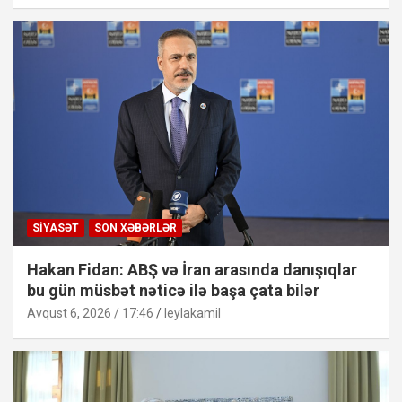
SIYASƏT
SON XƏBƏRLƏR
Hakan Fidan: ABŞ və İran arasında danışıqlar
bu gün müsbət nəticə ilə başa çata bilər
Avqust 6, 2026 / 17:46
leylakamil