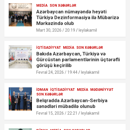
MEDIA
SON XƏBƏRLƏR
Azərbaycan nümayəndə heyəti
Türkiyə Dezinformasiya ilə Mübarizə
Mərkəzində olub
Mart 30, 2026 / 20:19
leylakamil
İQTISADIYYAT
MEDIA
SON XƏBƏRLƏR
Bakıda Azərbaycan, Türkiyə və
Gürcüstan parlamentlərinin üçtərəfli
görüşü keçirilib
Fevral 24, 2026 / 19:44
leylakamil
İDMAN
İQTISADIYYAT
MEDIA
MƏDƏNIYYƏT
SON XƏBƏRLƏR
Belqradda Azərbaycan-Serbiya
sənədləri mübadilə olunub
Fevral 15, 2026 / 22:21
leylakamil