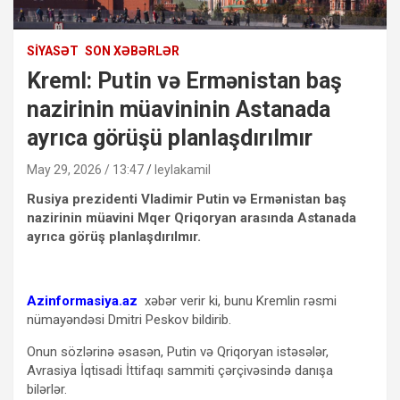
SIYASƏT
SON XƏBƏRLƏR
Kreml: Putin və Ermənistan baş
nazirinin müavininin Astanada
ayrıca görüşü planlaşdırılmır
May 29, 2026 / 13:47
leylakamil
Rusiya prezidenti Vladimir Putin və Ermənistan baş
nazirinin müavini Mqer Qriqoryan arasında Astanada
ayrıca görüş planlaşdırılmır.
Azinformasiya.az
xəbər verir ki, bunu Kremlin rəsmi
nümayəndəsi Dmitri Peskov bildirib.
Onun sözlərinə əsasən, Putin və Qriqoryan istəsələr,
Avrasiya İqtisadi İttifaqı sammiti çərçivəsində danışa
bilərlər.