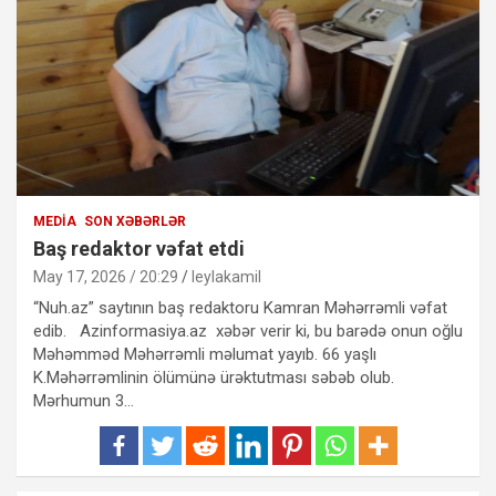
MEDIA
SON XƏBƏRLƏR
Baş redaktor vəfat etdi
May 17, 2026 / 20:29
leylakamil
“Nuh.az” saytının baş redaktoru Kamran Məhərrəmli vəfat
edib. Azinformasiya.az xəbər verir ki, bu barədə onun oğlu
Məhəmməd Məhərrəmli məlumat yayıb. 66 yaşlı
K.Məhərrəmlinin ölümünə ürəktutması səbəb olub.
Mərhumun 3…