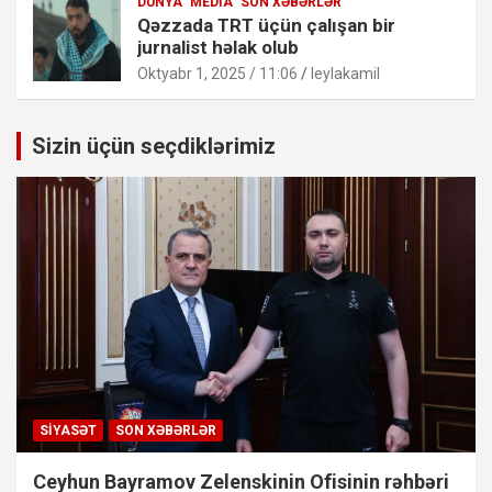
DÜNYA
MEDIA
SON XƏBƏRLƏR
Qəzzada TRT üçün çalışan bir
jurnalist həlak olub
Oktyabr 1, 2025 / 11:06
leylakamil
Sizin üçün seçdiklərimiz
SIYASƏT
SON XƏBƏRLƏR
Ceyhun Bayramov Zelenskinin Ofisinin rəhbəri