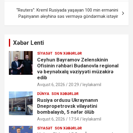
“Reuters”: Kreml Rusiyada yaşayan 100 min ermənini
Paşinyanın əleyhinə səs verməyə göndərmək istəyir
Xəbər Lenti
SIYASƏT
SON XƏBƏRLƏR
Ceyhun Bayramov Zelenskinin
Ofisinin rəhbəri Budanovla regional
və beynəlxalq vəziyyəti müzakirə
edib
Avqust 6, 2026 / 20:29
leylakamil
DÜNYA
SON XƏBƏRLƏR
Rusiya ordusu Ukraynanın
Dnepropetrovsk vilayətini
bombalayıb, 5 nəfər ölüb
Avqust 6, 2026 / 17:54
leylakamil
SIYASƏT
SON XƏBƏRLƏR