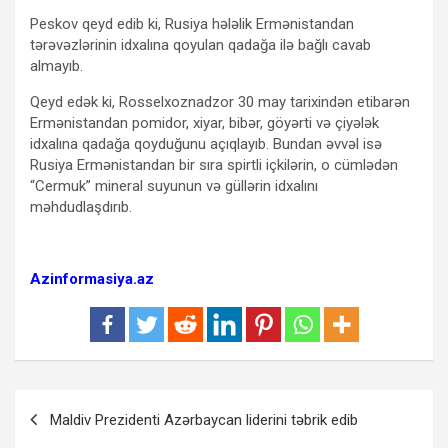
Peskov qeyd edib ki, Rusiya hələlik Ermənistandan
tərəvəzlərinin idxalına qoyulan qadağa ilə bağlı cavab
almayıb.
Qeyd edək ki, Rosselxoznadzor 30 may tarixindən etibarən
Ermənistandan pomidor, xiyar, bibər, göyərti və çiyələk
idxalına qadağa qoyduğunu açıqlayıb. Bundan əvvəl isə
Rusiya Ermənistandan bir sıra spirtli içkilərin, o cümlədən
“Cermuk” mineral suyunun və güllərin idxalını
məhdudlaşdırıb.
Azinformasiya.az
Yazı
Maldiv Prezidenti Azərbaycan liderini təbrik edib
naviqasiyası