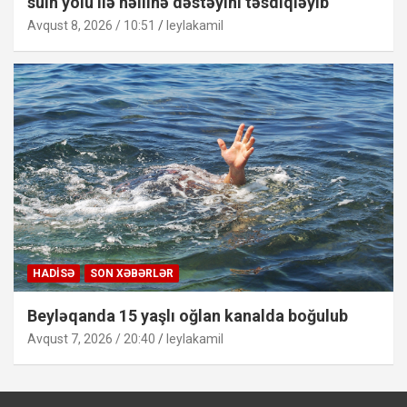
sülh yolu ilə həllinə dəstəyini təsdiqləyib
Avqust 8, 2026 / 10:51
leylakamil
HADISƏ
SON XƏBƏRLƏR
Beyləqanda 15 yaşlı oğlan kanalda boğulub
Avqust 7, 2026 / 20:40
leylakamil