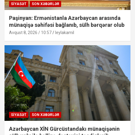
SIYASƏT
SON XƏBƏRLƏR
Paşinyan: Ermənistanla Azərbaycan arasında
münaqişə səhifəsi bağlanıb, sülh bərqərar olub
Avqust 8, 2026 / 10:57
leylakamil
SIYASƏT
SON XƏBƏRLƏR
Azərbaycan XİN Gürcüstandakı münaqişənin