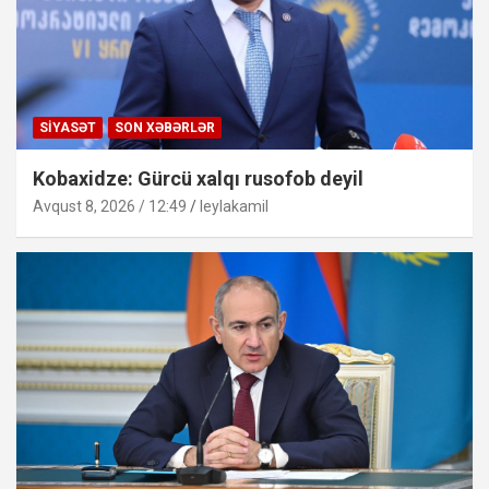
SIYASƏT
SON XƏBƏRLƏR
Kobaxidze: Gürcü xalqı rusofob deyil
Avqust 8, 2026 / 12:49
leylakamil