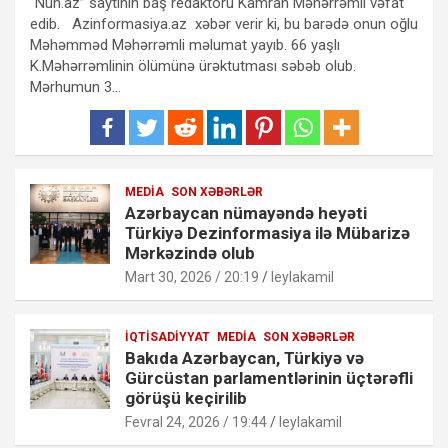
“Nuh.az” saytının baş redaktoru Kamran Məhərrəmli vəfat
edib. Azinformasiya.az xəbər verir ki, bu barədə onun oğlu
Məhəmməd Məhərrəmli məlumat yayıb. 66 yaşlı
K.Məhərrəmlinin ölümünə ürəktutması səbəb olub.
Mərhumun 3…
MEDIA
SON XƏBƏRLƏR
Azərbaycan nümayəndə heyəti
Türkiyə Dezinformasiya ilə Mübarizə
Mərkəzində olub
Mart 30, 2026 / 20:19
leylakamil
İQTISADIYYAT
MEDIA
SON XƏBƏRLƏR
Bakıda Azərbaycan, Türkiyə və
Gürcüstan parlamentlərinin üçtərəfli
görüşü keçirilib
Fevral 24, 2026 / 19:44
leylakamil