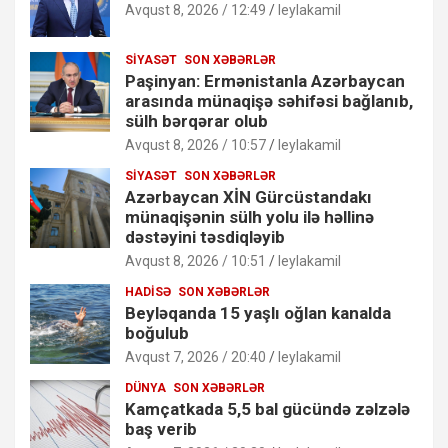
Avqust 8, 2026 / 12:49
leylakamil
SIYASƏT
SON XƏBƏRLƏR
Paşinyan: Ermənistanla Azərbaycan
arasında münaqişə səhifəsi bağlanıb,
sülh bərqərar olub
Avqust 8, 2026 / 10:57
leylakamil
SIYASƏT
SON XƏBƏRLƏR
Azərbaycan XİN Gürcüstandakı
münaqişənin sülh yolu ilə həllinə
dəstəyini təsdiqləyib
Avqust 8, 2026 / 10:51
leylakamil
HADISƏ
SON XƏBƏRLƏR
Beyləqanda 15 yaşlı oğlan kanalda
boğulub
Avqust 7, 2026 / 20:40
leylakamil
DÜNYA
SON XƏBƏRLƏR
Kamçatkada 5,5 bal gücündə zəlzələ
baş verib