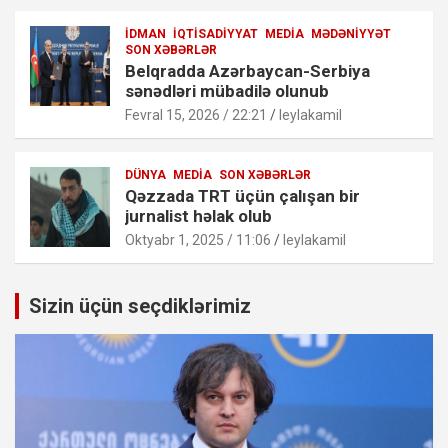
İDMAN
İQTISADIYYAT
MEDIA
MƏDƏNIYYƏT
SON XƏBƏRLƏR
Belqradda Azərbaycan-Serbiya
sənədləri mübadilə olunub
Fevral 15, 2026 / 22:21
leylakamil
DÜNYA
MEDIA
SON XƏBƏRLƏR
Qəzzada TRT üçün çalışan bir
jurnalist həlak olub
Oktyabr 1, 2025 / 11:06
leylakamil
Sizin üçün seçdiklərimiz