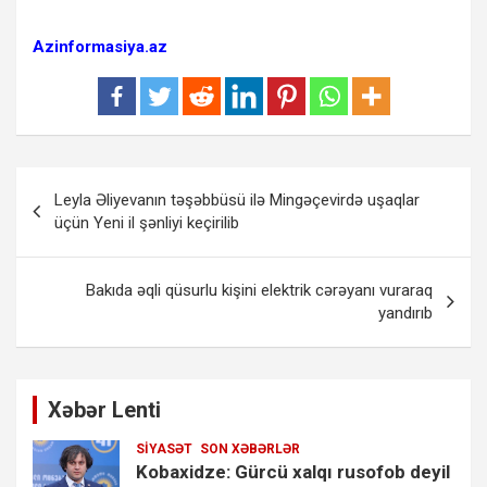
Azinformasiya.az
Yazı
Leyla Əliyevanın təşəbbüsü ilə Mingəçevirdə uşaqlar
naviqasiyası
üçün Yeni il şənliyi keçirilib
Bakıda əqli qüsurlu kişini elektrik cərəyanı vuraraq
yandırıb
Xəbər Lenti
SIYASƏT
SON XƏBƏRLƏR
Kobaxidze: Gürcü xalqı rusofob deyil