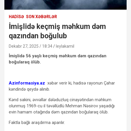
HADISƏ
SON XƏBƏRLƏR
İmişlidə keçmiş məhkum dəm
qazından boğulub
Dekabr 27, 2025 / 18:34
leylakamil
İmişlidə 56 yaşlı keçmiş məhkum dəm qazından
boğularaq ölüb.
Azinformasiya.az
xəbər verir ki, hadisə rayonun Çahar
kəndində qeydə alınıb.
Kənd sakini, əvvəllər dələduzluq cinayətindən məhkum
olunmuş 1969-cu il təvəllüdlü Mehman Nəsirov yaşadığı
evin hamam otağında dəm qazından boğularaq ölüb.
Faktla bağlı araşdırma aparılır.