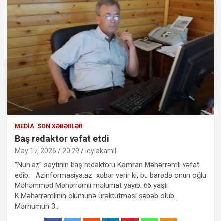
MEDIA
SON XƏBƏRLƏR
Baş redaktor vəfat etdi
May 17, 2026 / 20:29
leylakamil
“Nuh.az” saytının baş redaktoru Kamran Məhərrəmli vəfat
edib. Azinformasiya.az xəbər verir ki, bu barədə onun oğlu
Məhəmməd Məhərrəmli məlumat yayıb. 66 yaşlı
K.Məhərrəmlinin ölümünə ürəktutması səbəb olub.
Mərhumun 3…