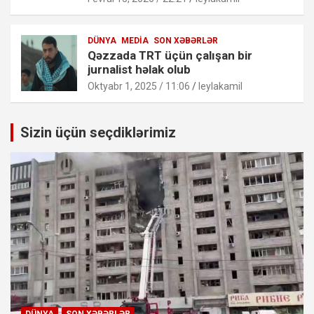
DÜNYA
MEDIA
SON XƏBƏRLƏR
Qəzzada TRT üçün çalışan bir
jurnalist həlak olub
Oktyabr 1, 2025 / 11:06
leylakamil
Sizin üçün seçdiklərimiz
DÜNYA
SON XƏBƏRLƏR