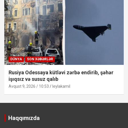
DÜNYA
SON XƏBƏRLƏR
Rusiya Odessaya kütləvi zərbə endirib, şəhər
işıqsız və susuz qalıb
Avqust 9, 2026 / 10:53
leylakamil
Haqqımızda