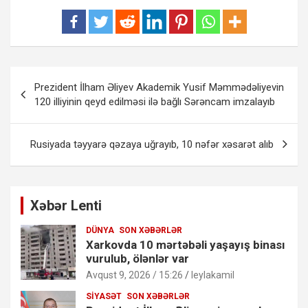
Yazı
Prezident İlham Əliyev Akademik Yusif Məmmədəliyevin
naviqasiyası
120 illiyinin qeyd edilməsi ilə bağlı Sərəncam imzalayıb
Rusiyada təyyarə qəzaya uğrayıb, 10 nəfər xəsarət alıb
Xəbər Lenti
DÜNYA
SON XƏBƏRLƏR
Xarkovda 10 mərtəbəli yaşayış binası
vurulub, ölənlər var
Avqust 9, 2026 / 15:26
leylakamil
SIYASƏT
SON XƏBƏRLƏR