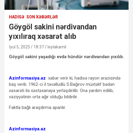
HADISƏ
SON XƏBƏRLƏR
Göygöl sakini nərdivandan
yıxılıraq xəsarət alıb
İyul 5, 2025 / 18:37
leylakamil
Göygöl sakini yaşadığı evdə hündür nərdivandan yıxılıb.
Azinformasiya.az
xəbər verir ki, hadisə rayon ərazisində
baş verib. 1962-ci il təvəllüdlü S.Bağırov müxtəlif bədən
xəsarəti ilə xəstəxanaya yerləşdirilib. Ona yardım edilib,
vəziyyətinin orta ağır olduğu bildirilir.
Faktla bağlı araşdırma aparılır.
Azinformasiya.az