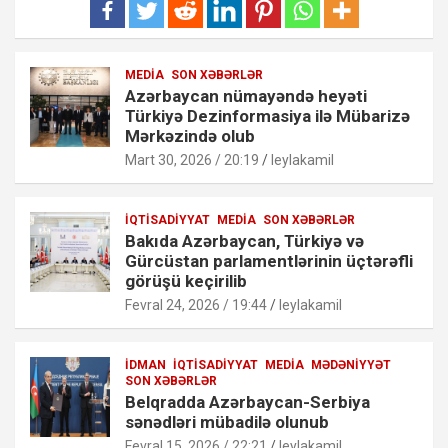
MEDIA
SON XƏBƏRLƏR
Azərbaycan nümayəndə heyəti
Türkiyə Dezinformasiya ilə Mübarizə
Mərkəzində olub
Mart 30, 2026 / 20:19
leylakamil
İQTISADIYYAT
MEDIA
SON XƏBƏRLƏR
Bakıda Azərbaycan, Türkiyə və
Gürcüstan parlamentlərinin üçtərəfli
görüşü keçirilib
Fevral 24, 2026 / 19:44
leylakamil
İDMAN
İQTISADIYYAT
MEDIA
MƏDƏNIYYƏT
SON XƏBƏRLƏR
Belqradda Azərbaycan-Serbiya
sənədləri mübadilə olunub
Fevral 15, 2026 / 22:21
leylakamil