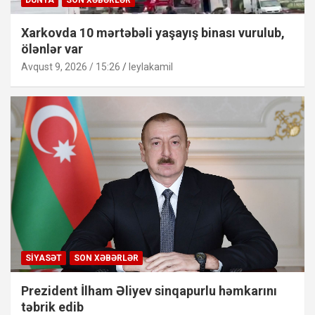
Xarkovda 10 mərtəbəli yaşayış binası vurulub,
ölənlər var
Avqust 9, 2026 / 15:26
leylakamil
SIYASƏT
SON XƏBƏRLƏR
Prezident İlham Əliyev sinqapurlu həmkarını
təbrik edib