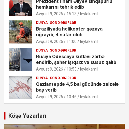
Prezident İlham Əliyev sinqapurlu
həmkarını təbrik edib
Avqust 9, 2026 / 15:13
leylakamil
DÜNYA
SON XƏBƏRLƏR
Braziliyada helikopter qəzaya
uğrayıb, 4 nəfər ölüb
Avqust 9, 2026 / 11:00
leylakamil
DÜNYA
SON XƏBƏRLƏR
Rusiya Odessaya kütləvi zərbə
endirib, şəhər işıqsız və susuz qalıb
Avqust 9, 2026 / 10:53
leylakamil
DÜNYA
SON XƏBƏRLƏR
Qaziantepdə 4,5 bal gücündə zəlzələ
baş verib
Avqust 9, 2026 / 10:46
leylakamil
Köşə Yazarları