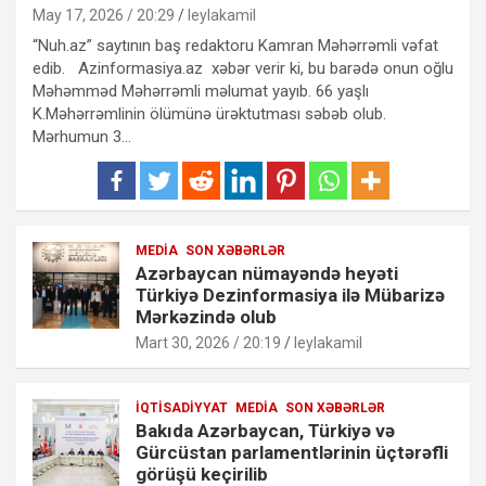
May 17, 2026 / 20:29
leylakamil
“Nuh.az” saytının baş redaktoru Kamran Məhərrəmli vəfat
edib. Azinformasiya.az xəbər verir ki, bu barədə onun oğlu
Məhəmməd Məhərrəmli məlumat yayıb. 66 yaşlı
K.Məhərrəmlinin ölümünə ürəktutması səbəb olub.
Mərhumun 3…
MEDIA
SON XƏBƏRLƏR
Azərbaycan nümayəndə heyəti
Türkiyə Dezinformasiya ilə Mübarizə
Mərkəzində olub
Mart 30, 2026 / 20:19
leylakamil
İQTISADIYYAT
MEDIA
SON XƏBƏRLƏR
Bakıda Azərbaycan, Türkiyə və
Gürcüstan parlamentlərinin üçtərəfli
görüşü keçirilib