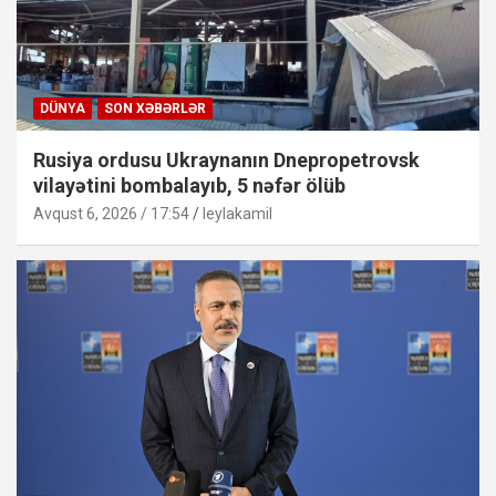
DÜNYA
SON XƏBƏRLƏR
Rusiya ordusu Ukraynanın Dnepropetrovsk
vilayətini bombalayıb, 5 nəfər ölüb
Avqust 6, 2026 / 17:54
leylakamil