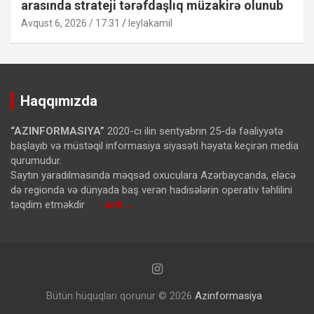
arasında strateji tərəfdaşlıq müzakirə olunub
Avqust 6, 2026 / 17:31
leylakamil
Haqqımızda
“AZINFORMASIYA”
2020-cı ilin sentyabrın 25-də fəaliyyətə
başlayıb və müstəqil informasiya siyasəti həyata keçirən media
qurumudur.
Saytın yaradılmasında məqsəd oxuculara Azərbaycanda, eləcə
də regionda və dünyada baş verən hadisələrin operativ təhlilini
təqdim etməkdir
ardı …
Bütün hüquqları qorunur © 2026
Azinformasiya