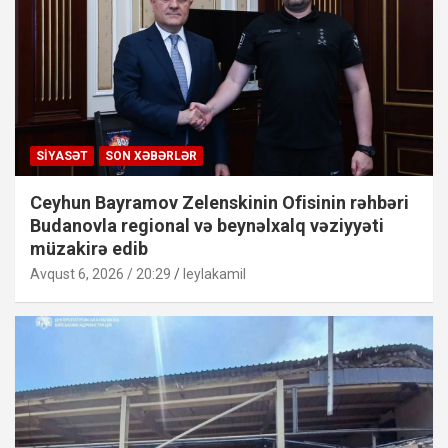
SIYASƏT
SON XƏBƏRLƏR
Ceyhun Bayramov Zelenskinin Ofisinin rəhbəri
Budanovla regional və beynəlxalq vəziyyəti
müzakirə edib
Avqust 6, 2026 / 20:29
leylakamil