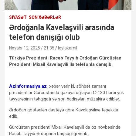
SIYASƏT
SON XƏBƏRLƏR
Ərdoğanla Kavelaşvili arasında
telefon danışığı olub
Noyabr 12, 2025 / 21:35
leylakamil
Türkiyə Prezidenti Rəcəb Tayyib Ərdoğan Gürcüstan
Prezidenti Mixail Kavelaşvili ilə telefonla danışıb.
Azinformasiya.az
xəbər verir ki, söhbət zamanı
prezidentlər Gürcüstanda qəzaya uğrayan C-130 hərbi yük
təyyarəsinin təhqiqatı və son hadisələri müzakirə ediblər.
Ərdoğan göstərilən dəstəyə görə Kavelaşviliyə təşəkkür
edib.
Gürcüstan prezidenti Mixail Kavelaşvili də öz növbəsində
Rəcəb Tayyib Ərdoğana başsağlığı verib.