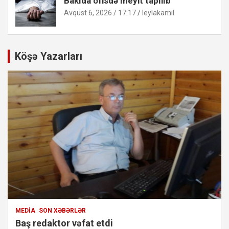
Bakıda ofisdə meyit tapılıb
Avqust 6, 2026 / 17:17
leylakamil
Köşə Yazarları
MEDIA
SON XƏBƏRLƏR
Baş redaktor vəfat etdi