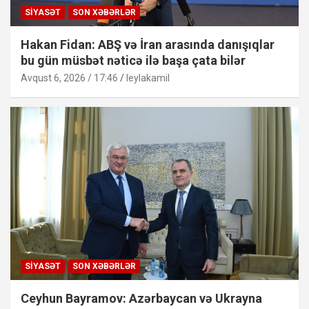
SIYASƏT
SON XƏBƏRLƏR
Hakan Fidan: ABŞ və İran arasında danışıqlar
bu gün müsbət nəticə ilə başa çata bilər
Avqust 6, 2026 / 17:46
leylakamil
SIYASƏT
SON XƏBƏRLƏR
Ceyhun Bayramov: Azərbaycan və Ukrayna