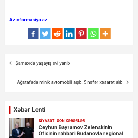
Azinformasiya.az
Yazı
Şamaxıda yaşayış evi yanıb
naviqasiyası
Ağstafada minik avtomobili aşıb, 5 nəfər xəsarət alıb
Xəbər Lenti
SIYASƏT
SON XƏBƏRLƏR
Ceyhun Bayramov Zelenskinin
Ofisinin rəhbəri Budanovla regional