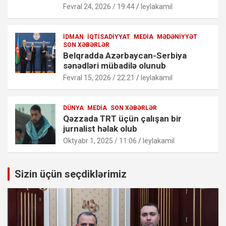
Fevral 24, 2026 / 19:44
leylakamil
İDMAN
İQTISADIYYAT
MEDIA
MƏDƏNIYYƏT
SON XƏBƏRLƏR
Belqradda Azərbaycan-Serbiya
sənədləri mübadilə olunub
Fevral 15, 2026 / 22:21
leylakamil
DÜNYA
MEDIA
SON XƏBƏRLƏR
Qəzzada TRT üçün çalışan bir
jurnalist həlak olub
Oktyabr 1, 2025 / 11:06
leylakamil
Sizin üçün seçdiklərimiz