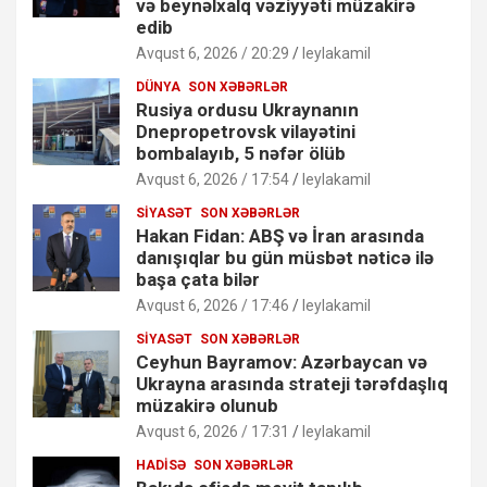
və beynəlxalq vəziyyəti müzakirə
edib
Avqust 6, 2026 / 20:29
leylakamil
DÜNYA
SON XƏBƏRLƏR
Rusiya ordusu Ukraynanın
Dnepropetrovsk vilayətini
bombalayıb, 5 nəfər ölüb
Avqust 6, 2026 / 17:54
leylakamil
SIYASƏT
SON XƏBƏRLƏR
Hakan Fidan: ABŞ və İran arasında
danışıqlar bu gün müsbət nəticə ilə
başa çata bilər
Avqust 6, 2026 / 17:46
leylakamil
SIYASƏT
SON XƏBƏRLƏR
Ceyhun Bayramov: Azərbaycan və
Ukrayna arasında strateji tərəfdaşlıq
müzakirə olunub
Avqust 6, 2026 / 17:31
leylakamil
HADISƏ
SON XƏBƏRLƏR