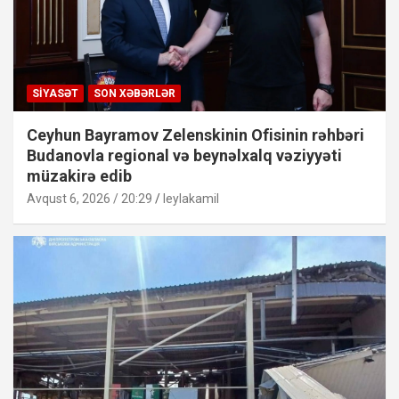
SIYASƏT
SON XƏBƏRLƏR
Ceyhun Bayramov Zelenskinin Ofisinin rəhbəri
Budanovla regional və beynəlxalq vəziyyəti
müzakirə edib
Avqust 6, 2026 / 20:29
leylakamil