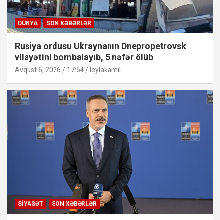
DÜNYA
SON XƏBƏRLƏR
Rusiya ordusu Ukraynanın Dnepropetrovsk
vilayətini bombalayıb, 5 nəfər ölüb
Avqust 6, 2026 / 17:54
leylakamil
SIYASƏT
SON XƏBƏRLƏR