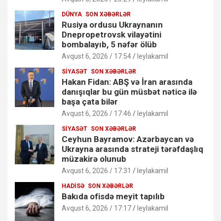
DÜNYA
SON XƏBƏRLƏR
Rusiya ordusu Ukraynanın
Dnepropetrovsk vilayətini
bombalayıb, 5 nəfər ölüb
Avqust 6, 2026 / 17:54
leylakamil
SIYASƏT
SON XƏBƏRLƏR
Hakan Fidan: ABŞ və İran arasında
danışıqlar bu gün müsbət nəticə ilə
başa çata bilər
Avqust 6, 2026 / 17:46
leylakamil
SIYASƏT
SON XƏBƏRLƏR
Ceyhun Bayramov: Azərbaycan və
Ukrayna arasında strateji tərəfdaşlıq
müzakirə olunub
Avqust 6, 2026 / 17:31
leylakamil
HADISƏ
SON XƏBƏRLƏR
Bakıda ofisdə meyit tapılıb
Avqust 6, 2026 / 17:17
leylakamil