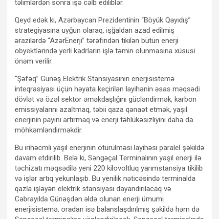
təlimlərdən sonra işə cəlb ediliblər.
Qeyd edək ki, Azərbaycan Prezidentinin “Böyük Qayıdış”
strategiyasına uyğun olaraq, işğaldan azad edilmiş
ərazilərdə “AzərEnerji” tərəfindən tikilən bütün enerji
obyektlərində yerli kadrların işlə təmin olunmasına xüsusi
önəm verilir.
“Şəfəq” Günəş Elektrik Stansiyasının enerjisistemə
inteqrasiyası üçün həyata keçirilən layihənin əsas məqsədi
dövlət və özəl sektor əməkdaşlığını gücləndirmək, karbon
emissiyalarını azaltmaq, təbii qaza qənaət etmək, yaşıl
enerjinin payını artırmaq və enerji təhlükəsizliyini daha da
möhkəmləndirməkdir.
Bu irihəcmli yaşıl enerjinin ötürülməsi layihəsi paralel şəkildə
davam etdirilib. Belə ki, Səngəçal Terminalının yaşıl enerji ilə
təchizatı məqsədilə yeni 220 kilovoltluq yarımstansiya tikilib
və işlər artıq yekunlaşıb. Bu yenilik nəticəsində terminalda
qazla işləyən elektrik stansiyası dayandırılacaq və
Cəbrayılda Günəşdən əldə olunan enerji ümumi
enerjisistemə, oradan isə balanslaşdırılmış şəkildə həm də