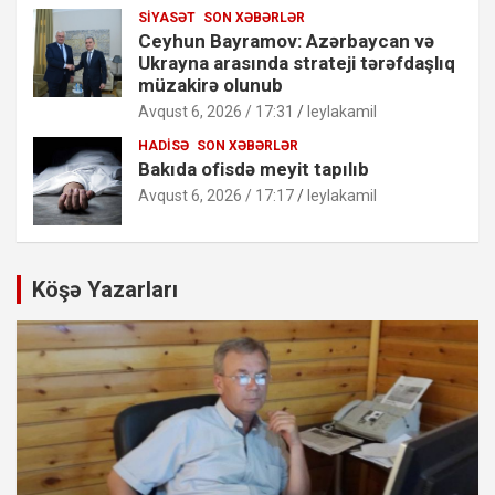
SIYASƏT
SON XƏBƏRLƏR
Ceyhun Bayramov: Azərbaycan və
Ukrayna arasında strateji tərəfdaşlıq
müzakirə olunub
Avqust 6, 2026 / 17:31
leylakamil
HADISƏ
SON XƏBƏRLƏR
Bakıda ofisdə meyit tapılıb
Avqust 6, 2026 / 17:17
leylakamil
Köşə Yazarları