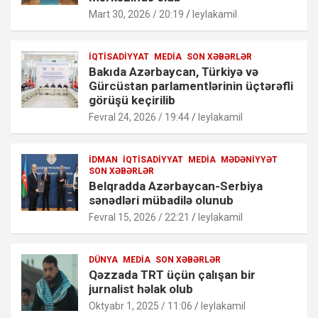
Mart 30, 2026 / 20:19
leylakamil
İQTISADIYYAT
MEDIA
SON XƏBƏRLƏR
Bakıda Azərbaycan, Türkiyə və
Gürcüstan parlamentlərinin üçtərəfli
görüşü keçirilib
Fevral 24, 2026 / 19:44
leylakamil
İDMAN
İQTISADIYYAT
MEDIA
MƏDƏNIYYƏT
SON XƏBƏRLƏR
Belqradda Azərbaycan-Serbiya
sənədləri mübadilə olunub
Fevral 15, 2026 / 22:21
leylakamil
DÜNYA
MEDIA
SON XƏBƏRLƏR
Qəzzada TRT üçün çalışan bir
jurnalist həlak olub
Oktyabr 1, 2025 / 11:06
leylakamil