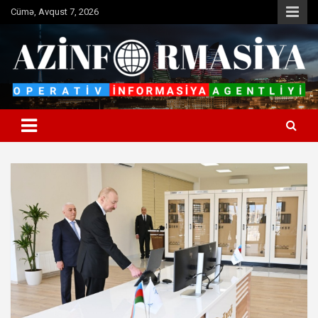
Skip
Cümə, Avqust 7, 2026
to
content
Operativ informasiya agentliyi
Azinformasiya