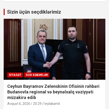
Sizin üçün seçdiklərimiz
SIYASƏT
SON XƏBƏRLƏR
Ceyhun Bayramov Zelenskinin Ofisinin rəhbəri
Budanovla regional və beynəlxalq vəziyyəti
müzakirə edib
Avqust 6, 2026 / 20:29
leylakamil