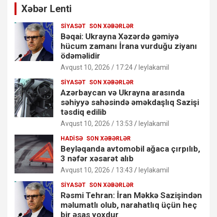
Xəbər Lenti
SIYASƏT
SON XƏBƏRLƏR
Bəqai: Ukrayna Xəzərdə gəmiyə
hücum zamanı İrana vurduğu ziyanı
ödəməlidir
Avqust 10, 2026 / 17:24
leylakamil
SIYASƏT
SON XƏBƏRLƏR
Azərbaycan və Ukrayna arasında
səhiyyə sahəsində əməkdaşlıq Sazişi
təsdiq edilib
Avqust 10, 2026 / 13:53
leylakamil
HADISƏ
SON XƏBƏRLƏR
Beyləqanda avtomobil ağaca çırpılıb,
3 nəfər xəsarət alıb
Avqust 10, 2026 / 13:43
leylakamil
SIYASƏT
SON XƏBƏRLƏR
Rəsmi Tehran: İran Məkkə Sazişindən
məlumatlı olub, narahatlıq üçün heç
bir əsas yoxdur