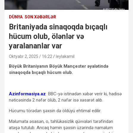
DÜNYA
SON XƏBƏRLƏR
Britaniyada sinaqoqda bıçaqlı
hücum olub, ölənlər və
yaralananlar var
Oktyabr 2, 2025 / 16:22
leylakamil
Böyük Britaniyanın Böyük Mançester əyalətində
sinaqoqda bıçaqlı hücum olub.
Azinformasiya.az
BBC-yə istinadən xəbər verir ki, hadisə
nəticəsində 2 nəfər ölüb, 2 nəfər isə xəsarət alıb.
Hücumu törədən şəxsin də öldüyü ehtimal edilir.
Məlumata əsasən, o, təhlükəsizlik qüvvələri tərəfindən
atəşə tutulub. Ancaq həmin şəxsin üzərində naməlum