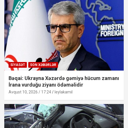
SIYASƏT
SON XƏBƏRLƏR
Bəqai: Ukrayna Xəzərdə gəmiyə hücum zamanı
İrana vurduğu ziyanı ödəməlidir
Avqust 10, 2026 / 17:24
leylakamil