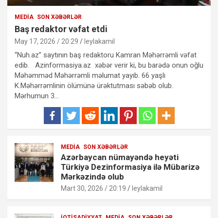
MEDIA
SON XƏBƏRLƏR
Baş redaktor vəfat etdi
May 17, 2026 / 20:29
leylakamil
“Nuh.az” saytının baş redaktoru Kamran Məhərrəmli vəfat
edib. Azinformasiya.az xəbər verir ki, bu barədə onun oğlu
Məhəmməd Məhərrəmli məlumat yayıb. 66 yaşlı
K.Məhərrəmlinin ölümünə ürəktutması səbəb olub.
Mərhumun 3…
MEDIA
SON XƏBƏRLƏR
Azərbaycan nümayəndə heyəti
Türkiyə Dezinformasiya ilə Mübarizə
Mərkəzində olub
Mart 30, 2026 / 20:19
leylakamil
İQTISADIYYAT
MEDIA
SON XƏBƏRLƏR