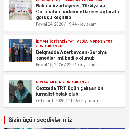
Bakıda Azərbaycan, Türkiyə və
Gürcüstan parlamentlərinin üçtərəfli
görüşü keçirilib
Fevral 24, 2026 / 19:44
leylakamil
İDMAN
İQTISADIYYAT
MEDIA
MƏDƏNIYYƏT
SON XƏBƏRLƏR
Belqradda Azərbaycan-Serbiya
sənədləri mübadilə olunub
Fevral 15, 2026 / 22:21
leylakamil
DÜNYA
MEDIA
SON XƏBƏRLƏR
Qəzzada TRT üçün çalışan bir
jurnalist həlak olub
Oktyabr 1, 2025 / 11:06
leylakamil
Sizin üçün seçdiklərimiz