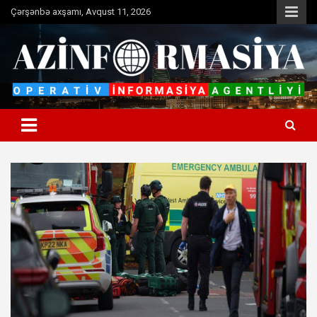
Skip
Çərşənbə axşamı, Avqust 11, 2026
to
content
Operativ informasiya agentliyi
Azinformasiya