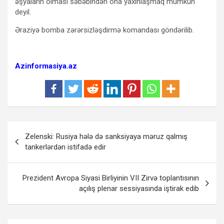
əşyaların olması səbəbindən ona yaxınlaşmaq mümkün
deyil.
Əraziyə bomba zərərsizləşdirmə komandası göndərilib.
Azinformasiya.az
Yazı
Zelenski: Rusiya hələ də sanksiyaya məruz qalmış
naviqasiyası
tankerlərdən istifadə edir
Prezident Avropa Siyasi Birliyinin VII Zirvə toplantısının
açılış plenar sessiyasında iştirak edib