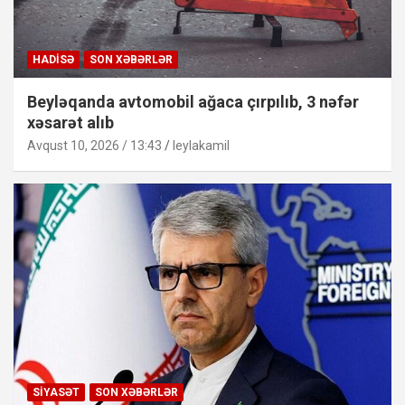
HADISƏ
SON XƏBƏRLƏR
Beyləqanda avtomobil ağaca çırpılıb, 3 nəfər
xəsarət alıb
Avqust 10, 2026 / 13:43
leylakamil
SIYASƏT
SON XƏBƏRLƏR