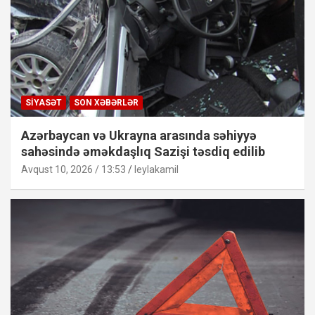
SIYASƏT
SON XƏBƏRLƏR
Azərbaycan və Ukrayna arasında səhiyyə
sahəsində əməkdaşlıq Sazişi təsdiq edilib
Avqust 10, 2026 / 13:53
leylakamil