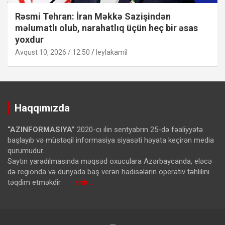
Rəsmi Tehran: İran Məkkə Sazişindən
məlumatlı olub, narahatlıq üçün heç bir əsas
yoxdur
Avqust 10, 2026 / 12:50
leylakamil
Haqqımızda
“AZINFORMASIYA”
2020-cı ilin sentyabrın 25-də fəaliyyətə
başlayıb və müstəqil informasiya siyasəti həyata keçirən media
qurumudur.
Saytın yaradılmasında məqsəd oxuculara Azərbaycanda, eləcə
də regionda və dünyada baş verən hadisələrin operativ təhlilini
təqdim etməkdir
ardı …