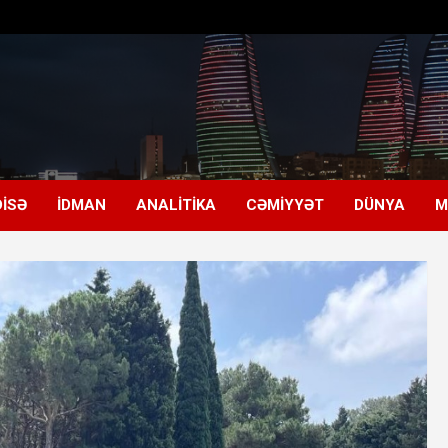
ISƏ
İDMAN
ANALITIKA
CƏMIYYƏT
DÜNYA
M