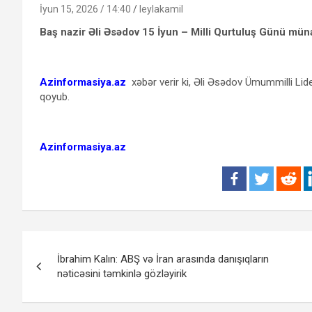
İyun 15, 2026 / 14:40
leylakamil
Baş nazir Əli Əsədov 15 İyun – Milli Qurtuluş Günü münas
Azinformasiya.az
xəbər verir ki, Əli Əsədov Ümummilli Lide
qoyub.
Azinformasiya.az
Yazı
İbrahim Kalın: ABŞ və İran arasında danışıqların
naviqasiyası
nəticəsini təmkinlə gözləyirik