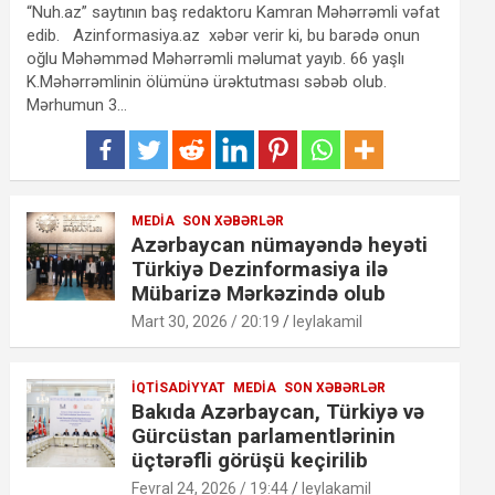
“Nuh.az” saytının baş redaktoru Kamran Məhərrəmli vəfat
edib. Azinformasiya.az xəbər verir ki, bu barədə onun
oğlu Məhəmməd Məhərrəmli məlumat yayıb. 66 yaşlı
K.Məhərrəmlinin ölümünə ürəktutması səbəb olub.
Mərhumun 3…
MEDIA
SON XƏBƏRLƏR
Azərbaycan nümayəndə heyəti
Türkiyə Dezinformasiya ilə
Mübarizə Mərkəzində olub
Mart 30, 2026 / 20:19
leylakamil
İQTISADIYYAT
MEDIA
SON XƏBƏRLƏR
Bakıda Azərbaycan, Türkiyə və
Gürcüstan parlamentlərinin
üçtərəfli görüşü keçirilib
Fevral 24, 2026 / 19:44
leylakamil