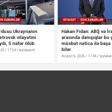
ON XƏBƏRLƏR
SIYASƏT
SON XƏBƏRLƏR
rdusu Ukraynanın
Hakan Fidan: ABŞ və İr
trovsk vilayətini
arasında danışıqlar bu
ıb, 5 nəfər ölüb
müsbət nəticə ilə başa
bilər
26 / 17:54
leylakamil
Avqust 6, 2026 / 17:46
leylaka