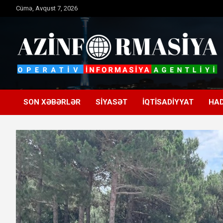
Skip
Cümə, Avqust 7, 2026
to
content
Operativ informasiya agentliyi
Azinformasiya
SON XƏBƏRLƏR
SIYASƏT
İQTISADIYYAT
HAD