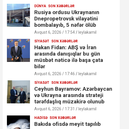
DÜNYA
SON XƏBƏRLƏR
Rusiya ordusu Ukraynanın
Dnepropetrovsk vilayətini
bombalayıb, 5 nəfər ölüb
Avqust 6, 2026 / 17:54
leylakamil
SIYASƏT
SON XƏBƏRLƏR
Hakan Fidan: ABŞ və İran
arasında danışıqlar bu gün
müsbət nəticə ilə başa çata
bilər
Avqust 6, 2026 / 17:46
leylakamil
SIYASƏT
SON XƏBƏRLƏR
Ceyhun Bayramov: Azərbaycan
və Ukrayna arasında strateji
tərəfdaşlıq müzakirə olunub
Avqust 6, 2026 / 17:31
leylakamil
HADISƏ
SON XƏBƏRLƏR
Bakıda ofisdə meyit tapılıb