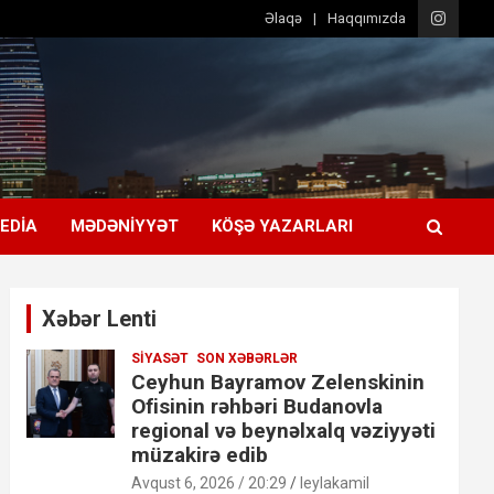
Əlaqə
Haqqımızda
EDIA
MƏDƏNIYYƏT
KÖŞƏ YAZARLARI
Xəbər Lenti
SIYASƏT
SON XƏBƏRLƏR
Ceyhun Bayramov Zelenskinin
Ofisinin rəhbəri Budanovla
regional və beynəlxalq vəziyyəti
müzakirə edib
Avqust 6, 2026 / 20:29
leylakamil