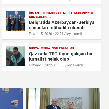
İDMAN
İQTISADIYYAT
MEDIA
MƏDƏNIYYƏT
SON XƏBƏRLƏR
Belqradda Azərbaycan-Serbiya
sənədləri mübadilə olunub
Fevral 15, 2026 / 22:21
leylakamil
DÜNYA
MEDIA
SON XƏBƏRLƏR
Qəzzada TRT üçün çalışan bir
jurnalist həlak olub
Oktyabr 1, 2025 / 11:06
leylakamil