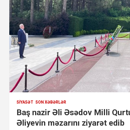
SIYASƏT
SON XƏBƏRLƏR
Baş nazir Əli Əsədov Milli Qur
Əliyevin məzarını ziyarət edib