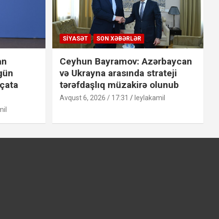
SIYASƏT
SON XƏBƏRLƏR
an
Ceyhun Bayramov: Azərbaycan
 gün
və Ukrayna arasında strateji
 çata
tərəfdaşlıq müzakirə olunub
Avqust 6, 2026 / 17:31
leylakamil
mil