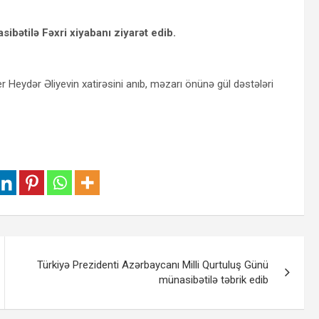
ibətilə Fəxri xiyabanı ziyarət edib.
r Heydər Əliyevin xatirəsini anıb, məzarı önünə gül dəstələri
Türkiyə Prezidenti Azərbaycanı Milli Qurtuluş Günü
münasibətilə təbrik edib