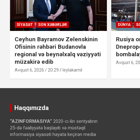
SIYASƏT
SON XƏBƏRLƏR
DÜNYA
S
Ceyhun Bayramov Zelenskinin
Rusiya o
Ofisinin rəhbəri Budanovla
Dneprope
regional və beynəlxalq vəziyyəti
bombalay
müzakirə edib
Avqust 6, 20
Avqust 6, 2026 / 20:29
leylakamil
Haqqımızda
“AZINFORMASIYA”
2020-cı ilin sentyabrın
25-də fəaliyyətə başlayıb və müstəqil
informasiya siyasəti həyata keçirən media