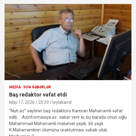
MEDIA
SON XƏBƏRLƏR
Baş redaktor vəfat etdi
May 17, 2026 / 20:29
leylakamil
“Nuh.az” saytının baş redaktoru Kamran Məhərrəmli vəfat
edib. Azinformasiya.az xəbər verir ki, bu barədə onun oğlu
Məhəmməd Məhərrəmli məlumat yayıb. 66 yaşlı
K.Məhərrəmlinin ölümünə ürəktutması səbəb olub.