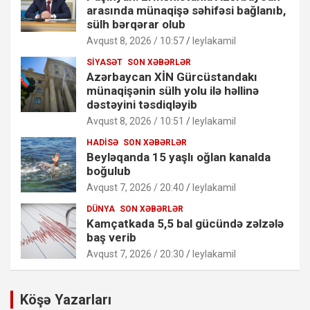
arasında münaqişə səhifəsi bağlanıb,
sülh bərqərar olub
Avqust 8, 2026 / 10:57
leylakamil
SIYASƏT
SON XƏBƏRLƏR
Azərbaycan XİN Gürcüstandakı
münaqişənin sülh yolu ilə həllinə
dəstəyini təsdiqləyib
Avqust 8, 2026 / 10:51
leylakamil
HADISƏ
SON XƏBƏRLƏR
Beyləqanda 15 yaşlı oğlan kanalda
boğulub
Avqust 7, 2026 / 20:40
leylakamil
DÜNYA
SON XƏBƏRLƏR
Kamçatkada 5,5 bal gücündə zəlzələ
baş verib
Avqust 7, 2026 / 20:30
leylakamil
Köşə Yazarları