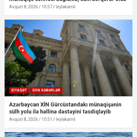
Avqust 8, 2026 / 10:57
leylakamil
SIYASƏT
SON XƏBƏRLƏR
Azərbaycan XİN Gürcüstandakı münaqişənin
sülh yolu ilə həllinə dəstəyini təsdiqləyib
Avqust 8, 2026 / 10:51
leylakamil