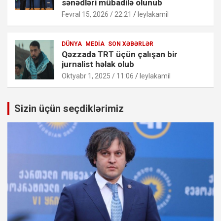
sənədləri mübadilə olunub
Fevral 15, 2026 / 22:21
leylakamil
DÜNYA
MEDIA
SON XƏBƏRLƏR
Qəzzada TRT üçün çalışan bir
jurnalist həlak olub
Oktyabr 1, 2025 / 11:06
leylakamil
Sizin üçün seçdiklərimiz