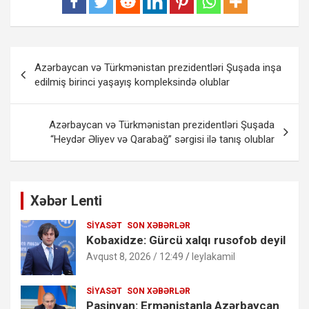
Yazı
Azərbaycan və Türkmənistan prezidentləri Şuşada inşa
naviqasiyası
edilmiş birinci yaşayış kompleksində olublar
Azərbaycan və Türkmənistan prezidentləri Şuşada
“Heydər Əliyev və Qarabağ” sərgisi ilə tanış olublar
Xəbər Lenti
SIYASƏT
SON XƏBƏRLƏR
Kobaxidze: Gürcü xalqı rusofob deyil
Avqust 8, 2026 / 12:49
leylakamil
SIYASƏT
SON XƏBƏRLƏR
Paşinyan: Ermənistanla Azərbaycan