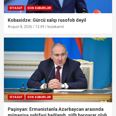
SIYASƏT
SON XƏBƏRLƏR
Kobaxidze: Gürcü xalqı rusofob deyil
Avqust 8, 2026 / 12:49
leylakamil
SIYASƏT
SON XƏBƏRLƏR
Paşinyan: Ermənistanla Azərbaycan arasında
münaqişə səhifəsi bağlanıb, sülh bərqərar olub