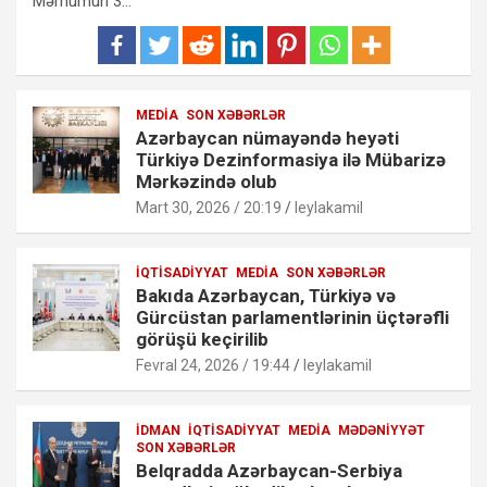
Mərhumun 3…
MEDIA
SON XƏBƏRLƏR
Azərbaycan nümayəndə heyəti
Türkiyə Dezinformasiya ilə Mübarizə
Mərkəzində olub
Mart 30, 2026 / 20:19
leylakamil
İQTISADIYYAT
MEDIA
SON XƏBƏRLƏR
Bakıda Azərbaycan, Türkiyə və
Gürcüstan parlamentlərinin üçtərəfli
görüşü keçirilib
Fevral 24, 2026 / 19:44
leylakamil
İDMAN
İQTISADIYYAT
MEDIA
MƏDƏNIYYƏT
SON XƏBƏRLƏR
Belqradda Azərbaycan-Serbiya