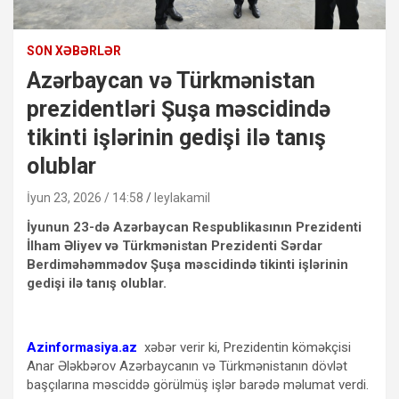
SON XƏBƏRLƏR
Azərbaycan və Türkmənistan
prezidentləri Şuşa məscidində
tikinti işlərinin gedişi ilə tanış
olublar
İyun 23, 2026 / 14:58
leylakamil
İyunun 23-də Azərbaycan Respublikasının Prezidenti
İlham Əliyev və Türkmənistan Prezidenti Sərdar
Berdiməhəmmədov Şuşa məscidində tikinti işlərinin
gedişi ilə tanış olublar.
Azinformasiya.az
xəbər verir ki, Prezidentin köməkçisi
Anar Ələkbərov Azərbaycanın və Türkmənistanın dövlət
başçılarına məsciddə görülmüş işlər barədə məlumat verdi.