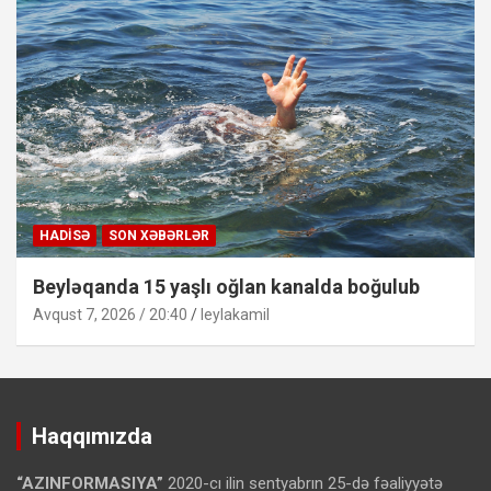
HADISƏ
SON XƏBƏRLƏR
Beyləqanda 15 yaşlı oğlan kanalda boğulub
Avqust 7, 2026 / 20:40
leylakamil
Haqqımızda
“AZINFORMASIYA”
2020-cı ilin sentyabrın 25-də fəaliyyətə