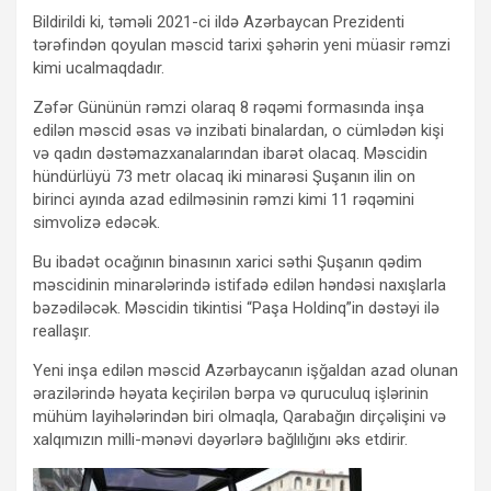
Bildirildi ki, təməli 2021-ci ildə Azərbaycan Prezidenti
tərəfindən qoyulan məscid tarixi şəhərin yeni müasir rəmzi
kimi ucalmaqdadır.
Zəfər Gününün rəmzi olaraq 8 rəqəmi formasında inşa
edilən məscid əsas və inzibati binalardan, o cümlədən kişi
və qadın dəstəmazxanalarından ibarət olacaq. Məscidin
hündürlüyü 73 metr olacaq iki minarəsi Şuşanın ilin on
birinci ayında azad edilməsinin rəmzi kimi 11 rəqəmini
simvolizə edəcək.
Bu ibadət ocağının binasının xarici səthi Şuşanın qədim
məscidinin minarələrində istifadə edilən həndəsi naxışlarla
bəzədiləcək. Məscidin tikintisi “Paşa Holdinq”in dəstəyi ilə
reallaşır.
Yeni inşa edilən məscid Azərbaycanın işğaldan azad olunan
ərazilərində həyata keçirilən bərpa və quruculuq işlərinin
mühüm layihələrindən biri olmaqla, Qarabağın dirçəlişini və
xalqımızın milli-mənəvi dəyərlərə bağlılığını əks etdirir.