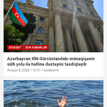
SIYASƏT
SON XƏBƏRLƏR
Azərbaycan XİN Gürcüstandakı münaqişənin
sülh yolu ilə həllinə dəstəyini təsdiqləyib
Avqust 8, 2026 / 10:51
leylakamil