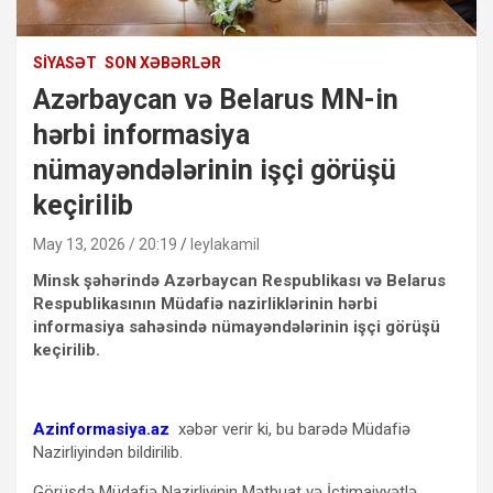
SIYASƏT
SON XƏBƏRLƏR
Azərbaycan və Belarus MN-in
hərbi informasiya
nümayəndələrinin işçi görüşü
keçirilib
May 13, 2026 / 20:19
leylakamil
Minsk şəhərində Azərbaycan Respublikası və Belarus
Respublikasının Müdafiə nazirliklərinin hərbi
informasiya sahəsində nümayəndələrinin işçi görüşü
keçirilib.
Azinformasiya.az
xəbər verir ki, bu barədə Müdafiə
Nazirliyindən bildirilib.
Görüşdə Müdafiə Nazirliyinin Mətbuat və İctimaiyyətlə