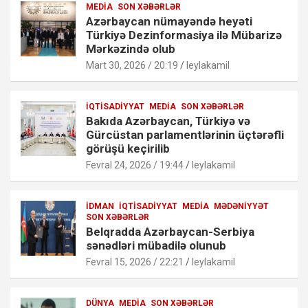
MEDIA
SON XƏBƏRLƏR
Azərbaycan nümayəndə heyəti
Türkiyə Dezinformasiya ilə Mübarizə
Mərkəzində olub
Mart 30, 2026 / 20:19
leylakamil
İQTISADIYYAT
MEDIA
SON XƏBƏRLƏR
Bakıda Azərbaycan, Türkiyə və
Gürcüstan parlamentlərinin üçtərəfli
görüşü keçirilib
Fevral 24, 2026 / 19:44
leylakamil
İDMAN
İQTISADIYYAT
MEDIA
MƏDƏNIYYƏT
SON XƏBƏRLƏR
Belqradda Azərbaycan-Serbiya
sənədləri mübadilə olunub
Fevral 15, 2026 / 22:21
leylakamil
DÜNYA
MEDIA
SON XƏBƏRLƏR