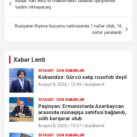
Bəqai: İran ABŞ-ın maksimalist tələbləri qarşısında
naviqasiyası
təslim olmayacaq
Rusiyanın Kiyevə hücumu nəticəsində 1 nəfər ölüb, 16
nəfər yaralanıb
Xəbər Lenti
SIYASƏT
SON XƏBƏRLƏR
Kobaxidze: Gürcü xalqı rusofob deyil
Avqust 8, 2026 / 12:49
leylakamil
SIYASƏT
SON XƏBƏRLƏR
Paşinyan: Ermənistanla Azərbaycan
arasında münaqişə səhifəsi bağlanıb,
sülh bərqərar olub
Avqust 8, 2026 / 10:57
leylakamil
SIYASƏT
SON XƏBƏRLƏR