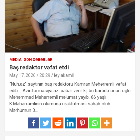
MEDIA
SON XƏBƏRLƏR
Baş redaktor vəfat etdi
May 17, 2026 / 20:29
leylakamil
“Nuh.az” saytının baş redaktoru Kamran Məhərrəmli vəfat
edib. Azinformasiya.az xəbər verir ki, bu barədə onun oğlu
Məhəmməd Məhərrəmli məlumat yayıb. 66 yaşlı
K.Məhərrəmlinin ölümünə ürəktutması səbəb olub.
Mərhumun 3…