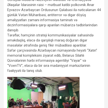
Əlaqələr İdarəsinin rəisi – mətbuat katibi polkovnik Anar
Eyvazov Azərbaycan Ordusunun Qələbəsi ilə nəticələnən 44
günlük Vətən Müharibəsi, antiterror və digər döyüş
əməliyyatları zamanı informasiya təminatı və
dezinformasiyalara qarşı aparılan mübarizə tədbirlərindən
danışıb.
Tərəflər, həmçinin strateji kommunikasiyalar sahəsində
əməkdaşlıq, eləcə də qarşılıqlı maraq doğuran digər
məsələlər ətrafında geniş fikir mübadiləsi aparıblar.
Səfər çərçivəsində Azərbaycan nümayəndə heyəti “Xatın”
memorial kompleksini ziyarət edib, Belarus Silahlı
Qüvvələrinin hərbi informasiya agentiliyi “Vayar” və
“VoenTV”, eləcə də bir sıra mədəniyyət mərkəzlərinin
fəaliyyəti ilə tanış olub.