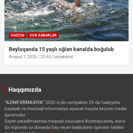
HADISƏ
SON XƏBƏRLƏR
Beyləqanda 15 yaşlı oğlan kanalda boğulub
Avqust 7, 2026 / 20:40
leylakamil
Haqqımızda
“AZINFORMASIYA”
2020-cı ilin sentyabrın 25-də fəaliyyətə
başlayıb və müstəqil informasiya siyasəti həyata keçirən media
qurumudur.
Saytın yaradılmasında məqsəd oxuculara Azərbaycanda, eləcə
də regionda və dünyada baş verən hadisələrin operativ təhlilini