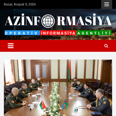
Skip
Bazar, Avqust 9, 2026
to
content
Operativ informasiya agentliyi
Azinformasiya