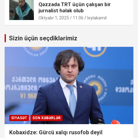
Qəzzada TRT üçün çalışan bir
jurnalist həlak olub
Oktyabr 1, 2025 / 11:06
leylakamil
Sizin üçün seçdiklərimiz
SIYASƏT
SON XƏBƏRLƏR
Kobaxidze: Gürcü xalqı rusofob deyil