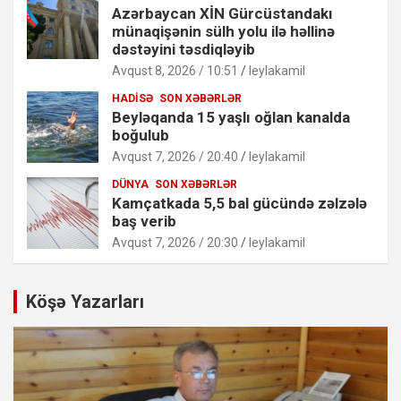
Azərbaycan XİN Gürcüstandakı
münaqişənin sülh yolu ilə həllinə
dəstəyini təsdiqləyib
Avqust 8, 2026 / 10:51
leylakamil
HADISƏ
SON XƏBƏRLƏR
Beyləqanda 15 yaşlı oğlan kanalda
boğulub
Avqust 7, 2026 / 20:40
leylakamil
DÜNYA
SON XƏBƏRLƏR
Kamçatkada 5,5 bal gücündə zəlzələ
baş verib
Avqust 7, 2026 / 20:30
leylakamil
Köşə Yazarları