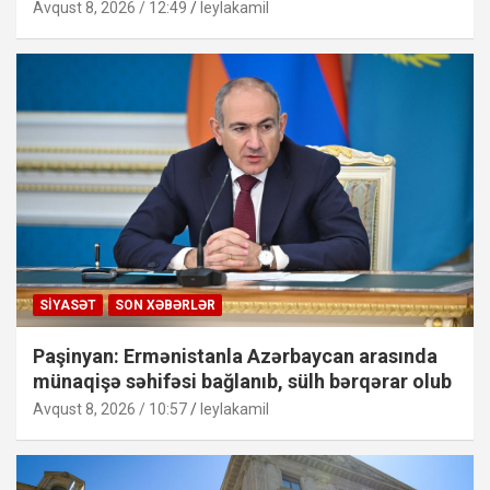
Avqust 8, 2026 / 12:49
leylakamil
SIYASƏT
SON XƏBƏRLƏR
Paşinyan: Ermənistanla Azərbaycan arasında
münaqişə səhifəsi bağlanıb, sülh bərqərar olub
Avqust 8, 2026 / 10:57
leylakamil