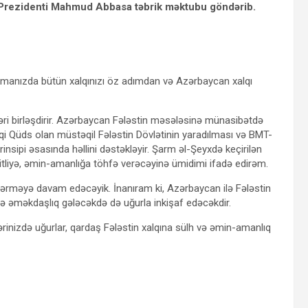
n Prezidenti Mahmud Abbasa təbrik məktubu göndərib.
n simanızda bütün xalqınızı öz adımdan və Azərbaycan xalqı
ləri birləşdirir. Azərbaycan Fələstin məsələsinə münasibətdə
i Qüds olan müstəqil Fələstin Dövlətinin yaradılması və BMT-
insipi əsasında həllini dəstəkləyir. Şarm əl-Şeyxdə keçirilən
itliyə, əmin-amanlığa töhfə verəcəyinə ümidimi ifadə edirəm.
ərməyə davam edəcəyik. İnanıram ki, Azərbaycan ilə Fələstin
ə əməkdaşlıq gələcəkdə də uğurla inkişaf edəcəkdir.
rinizdə uğurlar, qardaş Fələstin xalqına sülh və əmin-amanlıq