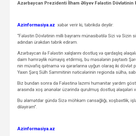
Azərbaycan Prezidenti İlham Əliyev Fələstin Dövlətini
Azinformasiya.az
xəbər verir ki, təbrikdə deyilir:
“Fələstin Dövlətinin milli bayramı münasibətilə Sizi və Sizi
adından ürəkdən təbrik edirəm.
Azərbaycan ilə Fələstin xalqlarını dostluq və qardaşlıq əlaqə
daim həmrəylik nümayiş etdirmiş, bu məsələnin paytaxtı Şərq
nin müvafiq qətnamə və qərarlarına uyğun olaraq iki dövlət pr
Yaxın Şərq Sülh Sammitinin nəticələrinin regionda sülhə, sab
Biz bundan sonra da Fələstinə lazımi humanitar yardım göst
arasında xoş ənənələr üzərində qurulmuş dostluq əlaqələri v
Bu əlamətdar gündə Sizə möhkəm cansağlığı, xoşbəxtlik, işlə
diləyirəm”.
Azinformasiya.az