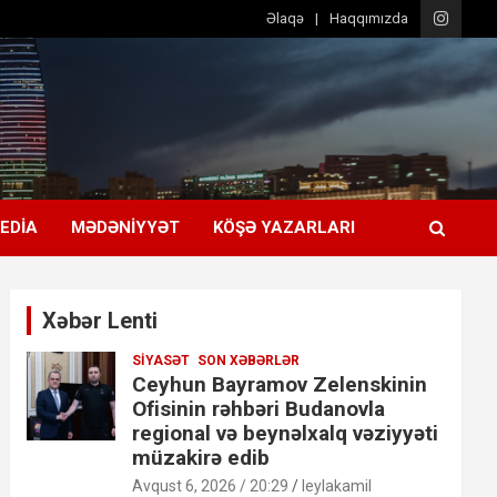
Əlaqə
Haqqımızda
EDIA
MƏDƏNIYYƏT
KÖŞƏ YAZARLARI
Xəbər Lenti
SIYASƏT
SON XƏBƏRLƏR
Ceyhun Bayramov Zelenskinin
Ofisinin rəhbəri Budanovla
regional və beynəlxalq vəziyyəti
müzakirə edib
Avqust 6, 2026 / 20:29
leylakamil