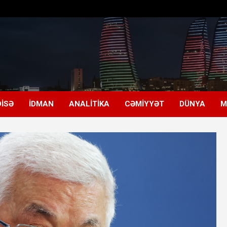
ISƏ
İDMAN
ANALITIKA
CƏMIYYƏT
DÜNYA
M