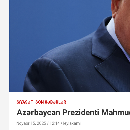
SIYASƏT
SON XƏBƏRLƏR
Azərbaycan Prezidenti Mahmud
Noyabr 15, 2025 / 12:14
leylakamil