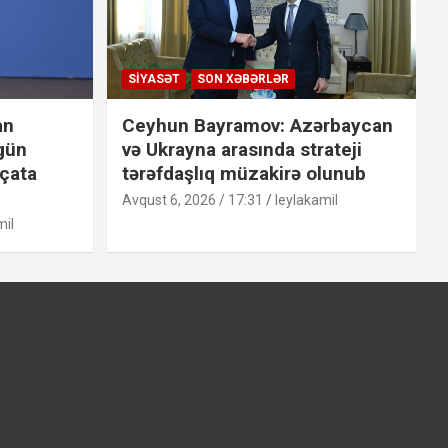
SIYASƏT
SON XƏBƏRLƏR
an
Ceyhun Bayramov: Azərbaycan
 gün
və Ukrayna arasında strateji
 çata
tərəfdaşlıq müzakirə olunub
Avqust 6, 2026 / 17:31
leylakamil
mil