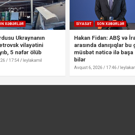
ON XƏBƏRLƏR
SIYASƏT
SON XƏBƏRLƏR
rdusu Ukraynanın
Hakan Fidan: ABŞ və İr
trovsk vilayətini
arasında danışıqlar bu
ıb, 5 nəfər ölüb
müsbət nəticə ilə başa
bilər
26 / 17:54
leylakamil
Avqust 6, 2026 / 17:46
leylaka