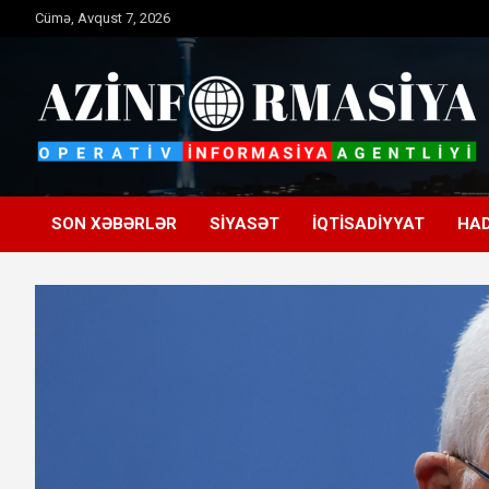
Skip
Cümə, Avqust 7, 2026
to
content
Operativ informasiya agentliyi
Azinformasiya
SON XƏBƏRLƏR
SIYASƏT
İQTISADIYYAT
HAD