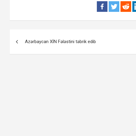
Yazı
Azərbaycan XİN Fələstini təbrik edib
naviqasiyası