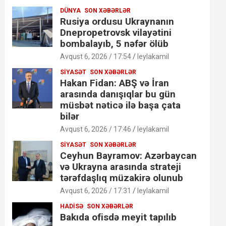
DÜNYA
SON XƏBƏRLƏR
Rusiya ordusu Ukraynanın
Dnepropetrovsk vilayətini
bombalayıb, 5 nəfər ölüb
Avqust 6, 2026 / 17:54
leylakamil
SIYASƏT
SON XƏBƏRLƏR
Hakan Fidan: ABŞ və İran
arasında danışıqlar bu gün
müsbət nəticə ilə başa çata
bilər
Avqust 6, 2026 / 17:46
leylakamil
SIYASƏT
SON XƏBƏRLƏR
Ceyhun Bayramov: Azərbaycan
və Ukrayna arasında strateji
tərəfdaşlıq müzakirə olunub
Avqust 6, 2026 / 17:31
leylakamil
HADISƏ
SON XƏBƏRLƏR
Bakıda ofisdə meyit tapılıb