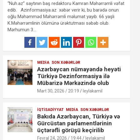
“Nuh.az” saytının baş redaktoru Kamran Məhərrəmli vəfat
edib. Azinformasiya.az xəbər verir ki, bu barədə onun
oğlu Məhəmməd Məhərrəmli məlumat yayıb. 66 yaşlı
K.Məhərrəmlinin ölümünə ürəktutması səbəb olub.
Mərhumun 3…
MEDIA
SON XƏBƏRLƏR
Azərbaycan nümayəndə heyəti
Türkiyə Dezinformasiya ilə
Mübarizə Mərkəzində olub
Mart 30, 2026 / 20:19
leylakamil
İQTISADIYYAT
MEDIA
SON XƏBƏRLƏR
Bakıda Azərbaycan, Türkiyə və
Gürcüstan parlamentlərinin
üçtərəfli görüşü keçirilib
Fevral 24, 2026 / 19:44
leylakamil