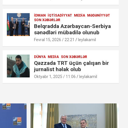
İDMAN
İQTISADIYYAT
MEDIA
MƏDƏNIYYƏT
SON XƏBƏRLƏR
Belqradda Azərbaycan-Serbiya
sənədləri mübadilə olunub
Fevral 15, 2026 / 22:21
leylakamil
DÜNYA
MEDIA
SON XƏBƏRLƏR
Qəzzada TRT üçün çalışan bir
jurnalist həlak olub
Oktyabr 1, 2025 / 11:06
leylakamil