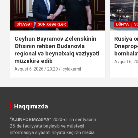
SIYASƏT
SON XƏBƏRLƏR
DÜNYA
S
Ceyhun Bayramov Zelenskinin
Rusiya o
Ofisinin rəhbəri Budanovla
Dneprope
regional və beynəlxalq vəziyyəti
bombalay
müzakirə edib
Avqust 6, 20
Avqust 6, 2026 / 20:29
leylakamil
Haqqımızda
“AZINFORMASIYA”
2020-cı ilin sentyabrın
25-də fəaliyyətə başlayıb və müstəqil
informasiya siyasəti həyata keçirən media