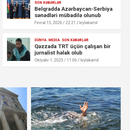
SON XƏBƏRLƏR
Belqradda Azərbaycan-Serbiya
sənədləri mübadilə olunub
Fevral 15, 2026 / 22:21
leylakamil
DÜNYA
MEDIA
SON XƏBƏRLƏR
Qəzzada TRT üçün çalışan bir
jurnalist həlak olub
Oktyabr 1, 2025 / 11:06
leylakamil