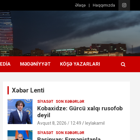
Əlaqə
Haqqımızda
EDIA
MƏDƏNIYYƏT
KÖŞƏ YAZARLARI
Xəbər Lenti
SIYASƏT
SON XƏBƏRLƏR
Kobaxidze: Gürcü xalqı rusofob
deyil
Avqust 8, 2026 / 12:49
leylakamil
SIYASƏT
SON XƏBƏRLƏR
Paşinyan: Ermənistanla