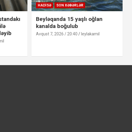
HADISƏ
SON XƏBƏRLƏR
standakı
Beyləqanda 15 yaşlı oğlan
ilə
kanalda boğulub
ləyib
Avqust 7, 2026 / 20:40
leylakamil
mil