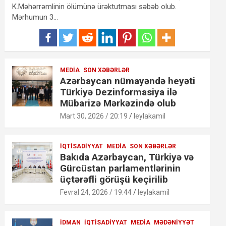
K.Məhərrəmlinin ölümünə ürəktutması səbəb olub.
Mərhumun 3…
MEDIA
SON XƏBƏRLƏR
Azərbaycan nümayəndə heyəti
Türkiyə Dezinformasiya ilə
Mübarizə Mərkəzində olub
Mart 30, 2026 / 20:19
leylakamil
İQTISADIYYAT
MEDIA
SON XƏBƏRLƏR
Bakıda Azərbaycan, Türkiyə və
Gürcüstan parlamentlərinin
üçtərəfli görüşü keçirilib
Fevral 24, 2026 / 19:44
leylakamil
İDMAN
İQTISADIYYAT
MEDIA
MƏDƏNIYYƏT