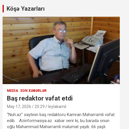
Köşə Yazarları
MEDIA
SON XƏBƏRLƏR
Baş redaktor vəfat etdi
May 17, 2026 / 20:29
leylakamil
“Nuh.az” saytının baş redaktoru Kamran Məhərrəmli vəfat
edib. Azinformasiya.az xəbər verir ki, bu barədə onun
oğlu Məhəmməd Məhərrəmli məlumat yayıb. 66 yaşlı