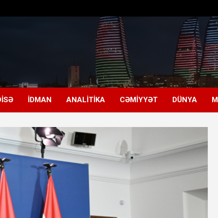
ISƏ
İDMAN
ANALITIKA
CƏMIYYƏT
DÜNYA
M