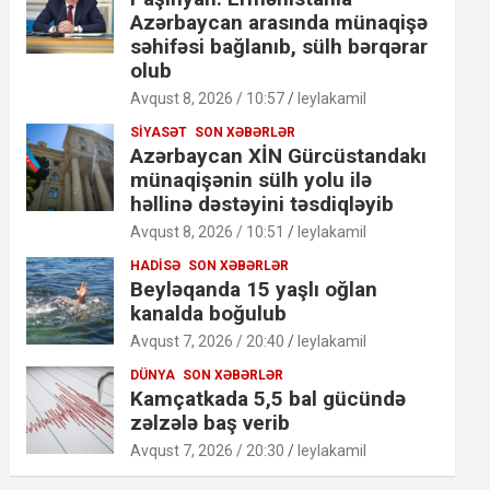
Azərbaycan arasında münaqişə
səhifəsi bağlanıb, sülh bərqərar
olub
Avqust 8, 2026 / 10:57
leylakamil
SIYASƏT
SON XƏBƏRLƏR
Azərbaycan XİN Gürcüstandakı
münaqişənin sülh yolu ilə
həllinə dəstəyini təsdiqləyib
Avqust 8, 2026 / 10:51
leylakamil
HADISƏ
SON XƏBƏRLƏR
Beyləqanda 15 yaşlı oğlan
kanalda boğulub
Avqust 7, 2026 / 20:40
leylakamil
DÜNYA
SON XƏBƏRLƏR
Kamçatkada 5,5 bal gücündə
zəlzələ baş verib
Avqust 7, 2026 / 20:30
leylakamil