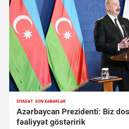
SIYASƏT
SON XƏBƏRLƏR
Azərbaycan Prezidenti: Biz dos
fəaliyyət göstəririk