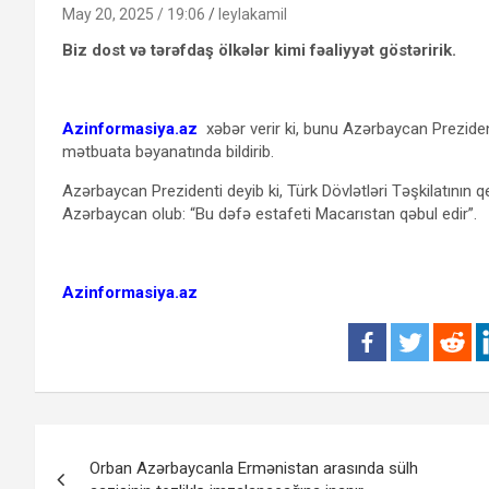
May 20, 2025 / 19:06
leylakamil
Biz dost və tərəfdaş ölkələr kimi fəaliyyət göstəririk.
Azinformasiya.az
xəbər verir ki, bunu Azərbaycan Preziden
mətbuata bəyanatında bildirib.
Azərbaycan Prezidenti deyib ki, Türk Dövlətləri Təşkilatının
Azərbaycan olub: “Bu dəfə estafeti Macarıstan qəbul edir”.
Azinformasiya.az
Yazı
Orban Azərbaycanla Ermənistan arasında sülh