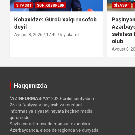
SIYASƏT
SON XƏBƏRLƏR
SIYASƏT
Kobaxidze: Gürcü xalqı rusofob
Paşinyan
deyil
Azərbay
səhifəsi 
Avqust 8, 2026 / 12:49
leylakamil
olub
Avqust 8, 20
Haqqımızda
“AZINFORMASIYA”
2020-cı ilin sentyabrın
25-də fəaliyyətə başlayıb və müstəqil
informasiya siyasəti həyata keçirən media
qurumudur.
Saytın yaradılmasında məqsəd oxuculara
Azərbaycanda, eləcə də regionda və dünyada