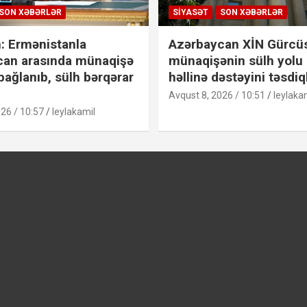
SON XƏBƏRLƏR
SIYASƏT
SON XƏBƏRLƏR
: Ermənistanla
Azərbaycan XİN Gürcü
can arasında münaqişə
münaqişənin sülh yolu 
bağlanıb, sülh bərqərar
həllinə dəstəyini təsdiq
Avqust 8, 2026 / 10:51
leylaka
26 / 10:57
leylakamil