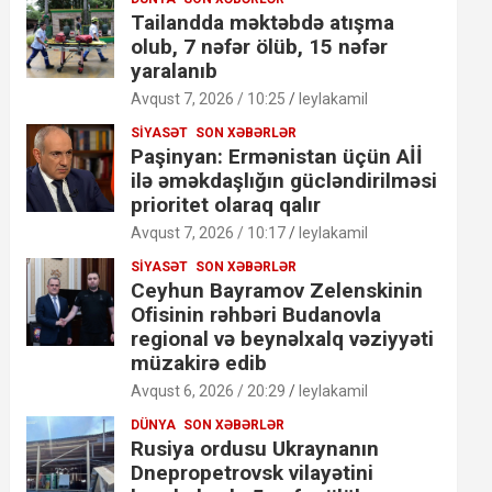
Tailandda məktəbdə atışma
olub, 7 nəfər ölüb, 15 nəfər
yaralanıb
Avqust 7, 2026 / 10:25
leylakamil
SIYASƏT
SON XƏBƏRLƏR
Paşinyan: Ermənistan üçün Aİİ
ilə əməkdaşlığın gücləndirilməsi
prioritet olaraq qalır
Avqust 7, 2026 / 10:17
leylakamil
SIYASƏT
SON XƏBƏRLƏR
Ceyhun Bayramov Zelenskinin
Ofisinin rəhbəri Budanovla
regional və beynəlxalq vəziyyəti
müzakirə edib
Avqust 6, 2026 / 20:29
leylakamil
DÜNYA
SON XƏBƏRLƏR
Rusiya ordusu Ukraynanın
Dnepropetrovsk vilayətini