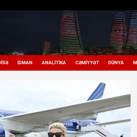
ISƏ
İDMAN
ANALITIKA
CƏMIYYƏT
DÜNYA
M