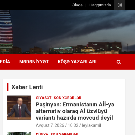
Əlaqə
Haqqımızda
EDIA
MƏDƏNIYYƏT
KÖŞƏ YAZARLARI
Xəbər Lenti
SIYASƏT
SON XƏBƏRLƏR
Paşinyan: Ermənistanın Aİİ-yə
alternativ olaraq Aİ üzvlüyü
variantı hazırda mövcud deyil
Avqust 7, 2026 / 10:32
leylakamil
DÜNYA
SON XƏBƏRLƏR