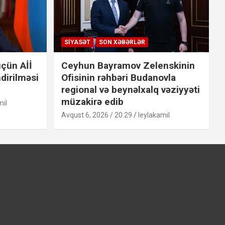
SIYASƏT
SON XƏBƏRLƏR
çün Aİİ
Ceyhun Bayramov Zelenskinin
dirilməsi
Ofisinin rəhbəri Budanovla
regional və beynəlxalq vəziyyəti
müzakirə edib
mil
Avqust 6, 2026 / 20:29
leylakamil