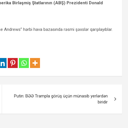
rika Birləşmiş Ştatlarının (ABŞ) Prezidenti Donald
ase Andrews” hərbi hava bazasında rəsmi şəxslər qarşılayıblar.
Putin: BƏƏ Trampla görüş üçün münasib yerlərdən
biridir