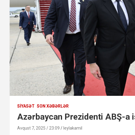
SIYASƏT
SON XƏBƏRLƏR
Azərbaycan Prezidenti ABŞ-a i
Avqust 7, 2025 / 23:09
leylakamil