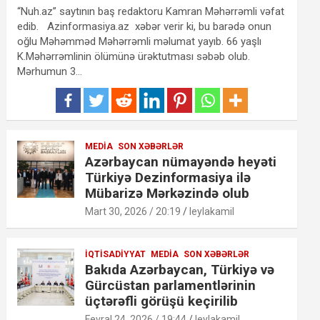
“Nuh.az” saytının baş redaktoru Kamran Məhərrəmli vəfat
edib. Azinformasiya.az xəbər verir ki, bu barədə onun
oğlu Məhəmməd Məhərrəmli məlumat yayıb. 66 yaşlı
K.Məhərrəmlinin ölümünə ürəktutması səbəb olub.
Mərhumun 3…
MEDIA
SON XƏBƏRLƏR
Azərbaycan nümayəndə heyəti
Türkiyə Dezinformasiya ilə
Mübarizə Mərkəzində olub
Mart 30, 2026 / 20:19
leylakamil
İQTISADIYYAT
MEDIA
SON XƏBƏRLƏR
Bakıda Azərbaycan, Türkiyə və
Gürcüstan parlamentlərinin
üçtərəfli görüşü keçirilib
Fevral 24, 2026 / 19:44
leylakamil