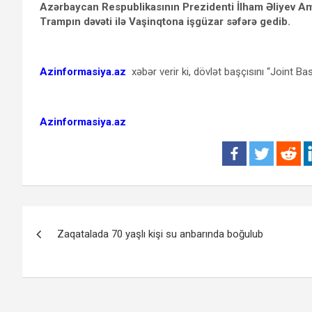
Azərbaycan Respublikasının Prezidenti İlham Əliyev Ame
Trampın dəvəti ilə Vaşinqtona işgüzar səfərə gedib.
Azinformasiya.az
xəbər verir ki, dövlət başçısını “Joint B
Azinformasiya.az
Yazı
Zaqatalada 70 yaşlı kişi su anbarında boğulub
naviqasiyası