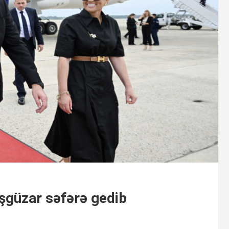
şgüzar səfərə gedib