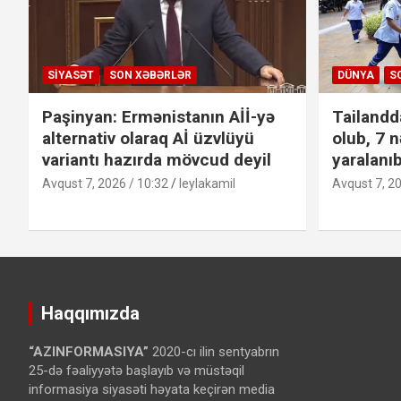
SIYASƏT
SON XƏBƏRLƏR
DÜNYA
S
Paşinyan: Ermənistanın Aİİ-yə
Tailandd
alternativ olaraq Aİ üzvlüyü
olub, 7 n
variantı hazırda mövcud deyil
yaralanı
Avqust 7, 2026 / 10:32
leylakamil
Avqust 7, 20
Haqqımızda
“AZINFORMASIYA”
2020-cı ilin sentyabrın
25-də fəaliyyətə başlayıb və müstəqil
informasiya siyasəti həyata keçirən media