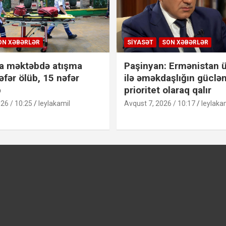
ON XƏBƏRLƏR
SIYASƏT
SON XƏBƏRLƏR
a məktəbdə atışma
Paşinyan: Ermənistan ü
əfər ölüb, 15 nəfər
ilə əməkdaşlığın güclən
b
prioritet olaraq qalır
26 / 10:25
leylakamil
Avqust 7, 2026 / 10:17
leylaka