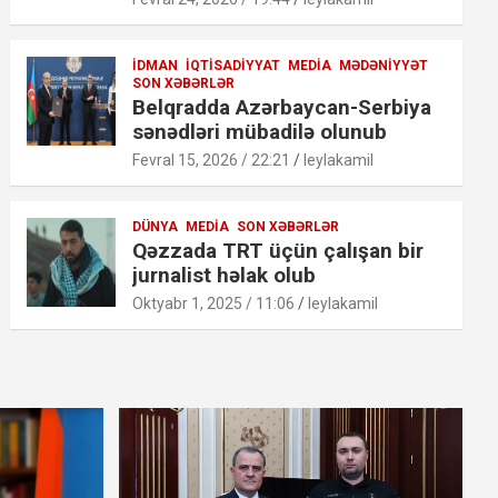
İDMAN
İQTISADIYYAT
MEDIA
MƏDƏNIYYƏT
SON XƏBƏRLƏR
Belqradda Azərbaycan-Serbiya
sənədləri mübadilə olunub
Fevral 15, 2026 / 22:21
leylakamil
DÜNYA
MEDIA
SON XƏBƏRLƏR
Qəzzada TRT üçün çalışan bir
jurnalist həlak olub
Oktyabr 1, 2025 / 11:06
leylakamil