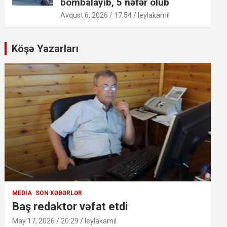
bombalayıb, 5 nəfər ölüb
Avqust 6, 2026 / 17:54
leylakamil
Köşə Yazarları
MEDIA
SON XƏBƏRLƏR
Baş redaktor vəfat etdi
May 17, 2026 / 20:29
leylakamil